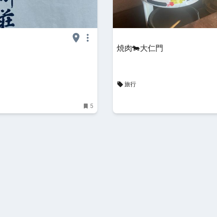
焼肉🐄大仁門
旅行
5