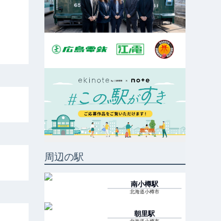
周辺の駅
南小樽
駅
北海道小樽市
朝里
駅