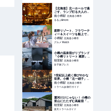
【北海道】北一ホールで過
ごす、ランプ灯る大人のカ
フェ時間｜小樽｜るるぶ
南小樽
駅
北海道小樽市
&more.
るるぶ&more.
星野リゾート、フラワーテ
ィー＆スイーツを船上で楽
しむ「小樽運河アフタヌー
小樽
駅
北海道小樽市
ンティークルージング」を
グルメ Watch
OMO5小樽で提供
小樽の温泉宿がリブランド
「小樽リトリート 蔵群」酵
素風呂や貸切温泉を新
朝里
駅
北海道小樽市
設、“醸す”思想を体感 - 女
女子旅プレス
子旅プレス
1世紀以上続く煌びやかな
世界。小樽「北一硝子」の
ガラス細工の魅力 | 北海道 |
南小樽
駅
北海道小樽市
トラベルjp 旅行ガイド
トラベルjp 旅行ガイド
運河だけじゃない！ 小樽の
里山にたたずむ高級宿「小
樽旅亭 蔵群」の再生プロジ
朝里
駅
北海道小樽市
ェクトが始動 【楽天トラベ
楽天トラベルガイド