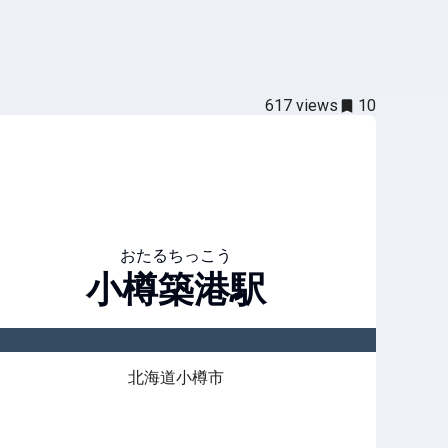
617
views
10
おたるちっこう
小樽築港
駅
北海道小樽市