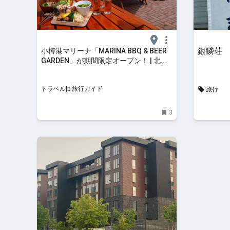
銀鱗荘
小樽港マリーナ「MARINA BBQ & BEER
GARDEN」が期間限定オープン！ | 北海
道 | トラベルjp 旅行ガイド
トラベルjp 旅行ガイド
旅行
3