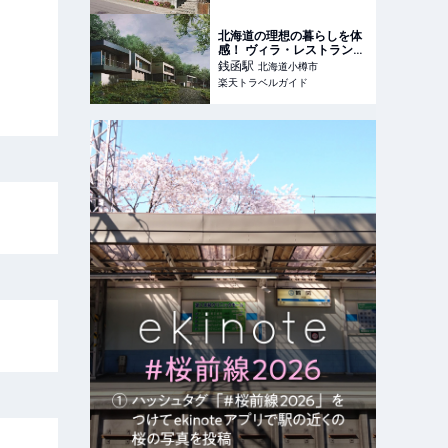
ル】
北海道の理想の暮らしを体
感！ ヴィラ・レストラン・
ショップ・アトリエが集う
銭函
駅
北海道小樽市
滞在型複合施設「山郷」
楽天トラベルガイド
【楽天トラベル】