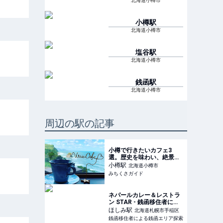
北海道小樽市
小樽
駅
北海道小樽市
塩谷
駅
北海道小樽市
銭函
駅
北海道小樽市
周辺の駅の記事
小樽で行きたいカフェ3
選。歴史を味わい、絶景を
満喫 - みちくさガイド
小樽
駅
北海道小樽市
みちくさガイド
ネパールカレー＆レストラ
ン STAR - 銭函移住者によ
る銭函エリア探索
ほしみ
駅
北海道札幌市手稲区
銭函移住者による銭函エリア探索