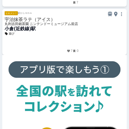
7
駅から165 m
エキメシ！
宇治抹茶ラテ（アイス）
丸利吉田銘茶園 ニンテンドーミュージアム前店
小倉(近鉄線)駅
遊び
7
0