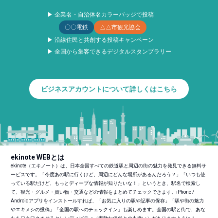
▶ 企業名・自治体名カラーバッジで投稿
〇〇電鉄
△△市観光協会
▶ 沿線住民と共創する投稿キャンペーン
▶ 全国から集客できるデジタルスタンプラリー
ビジネスアカウントについて詳しくはこちら
ekinote WEBとは
ekinote（エキノート）は、日本全国すべての鉄道駅と周辺の街の魅力を発見できる無料サ
ービスです。「今度あの駅に行くけど、周辺にどんな場所があるんだろう？」「いつも使
っている駅だけど、もっとディープな情報が知りたいな！」というとき、駅名で検索し
て、観光・グルメ・買い物・交通などの情報をまとめてチェックできます。iPhone /
Androidアプリをインストールすれば、「お気に入りの駅や記事の保存」「駅や街の魅力
やエキメシの投稿」「全国の駅へのチェックイン」も楽しめます。全国の駅と街で、あな