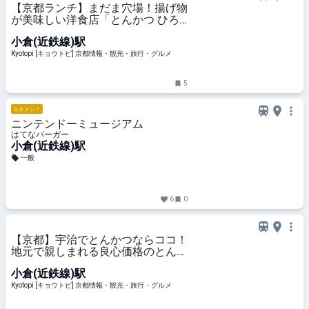
【京都ランチ】まだま穴場！揚げ物
が美味しい洋食店「とんかつ ひろ
喜 宇治店」
小倉(近鉄線)駅
Kyotopi [キョウトピ] 京都情報・観光・旅行・グルメ
5
エキメシ！
ニンテンドーミュージアム
はてなバーガー
小倉(近鉄線)駅
一般
6
0
【京都】宇治でとんかつならココ！
地元で親しまれる良心価格のとんか
つ名店「かつ扇」
小倉(近鉄線)駅
Kyotopi [キョウトピ] 京都情報・観光・旅行・グルメ