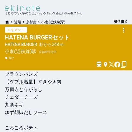
はじめて行く駅のことがわかる 行ってみたい街が見つかる
7
0
近畿
京都府
小倉(近鉄線)駅
エキメシ！
HATENA BURGERセット
HATENA BURGER
駅から
248 m
小倉(近鉄線)
駅
京都府宇治市
遊び
ブラウンバンズ

【ダブル増量】すきやき肉

万願寺とうがらし

チェダーチーズ

九条ネギ

ゆず胡椒だしソース

ころころポテト
