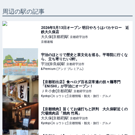
周辺の駅の記事
2026年5月13日オープン 明日やろうはバカヤロー 近
鉄大久保店
大久保(京都府)
駅
京都府宇治市
京都速報
宇治のほとりで歴史と茶文化を巡る。平等院に行くな
ら、立ち寄りたい2軒。
宇治(奈良線)
駅
京都府宇治市
& Premium (アンド プレミアム)
【京都初出店】食べログ百名店常連の担々麺専門
「ENISHI」が宇治にオープン！
ＪＲ小倉(京都府)
駅
京都府宇治市
Kyotopi [キョウトピ] 京都情報・観光・旅行・グルメ
【京都焼肉】旨くてお値打ちと評判 大久保駅近くの
穴場焼肉店「焼肉 竹馬」
大久保(京都府)
駅
京都府宇治市
Kyotopi [キョウトピ] 京都情報・観光・旅行・グルメ