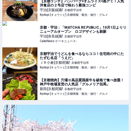
【京都ランチ】ハンバーグ×オムライス×黒デミ！人気
洋食店の２号店で味わう最強コンビ
宇治(京阪線)
駅
京都府宇治市
Kyotopi [キョウトピ] 京都情報・観光・旅行・グルメ
京都・宇治：「MATCHA RE:PUBLIC」10月1日よりリ
ニューアルオープン ロゴデザインも刷新
宇治(奈良線)
駅
京都府宇治市
CakeNews-ケーキニュース-
京都宇治でうどんを食べるならココ！住宅街の中にた
たずむ名店「うえだ」
ＪＲ小倉(京都府)
駅
京都府宇治市
Kyotopi [キョウトピ] 京都情報・観光・旅行・グルメ
【京都焼肉】穴場☆高品質国産牛を破格で食べ放題！
神戸牛牧場直営の人気店「グルメリア但馬」
新田(京都府)
駅
京都府宇治市
Kyotopi [キョウトピ] 京都情報・観光・旅行・グルメ