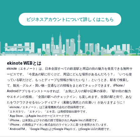
ビジネスアカウントについて詳しくはこちら
ekinote WEBとは
ekinote（エキノート）は、日本全国すべての鉄道駅と周辺の街の魅力を発見できる無料サ
ービスです。「今度あの駅に行くけど、周辺にどんな場所があるんだろう？」「いつも使
っている駅だけど、もっとディープな情報が知りたいな！」というとき、駅名で検索し
て、観光・グルメ・買い物・交通などの情報をまとめてチェックできます。iPhone /
Androidアプリをインストールすれば、「お気に入りの駅や記事の保存」「駅や街の魅力
やエキメシの投稿」「全国の駅へのチェックイン」も楽しめます。全国の駅と街で、あな
たをワクワクさせるセレンディピティ（素敵な偶然との出逢い）がありますように！
「ekinote／エキノート」は三菱電機株式会社の登録商標です。
「エキガタリ」「エキメシ」「エキ活」は商標登録出願中です。
「App Store」はApple Inc.のサービスマークです。
「iPhone」は米国およびその他の国で登録されたApple Inc.の商標です。
「iPhone」の商標はアイホン株式会社のライセンスに基づき使用されています。
「Android
TM
」「Google PlayおよびGoogle Playロゴ」はGoogle LLCの商標です。