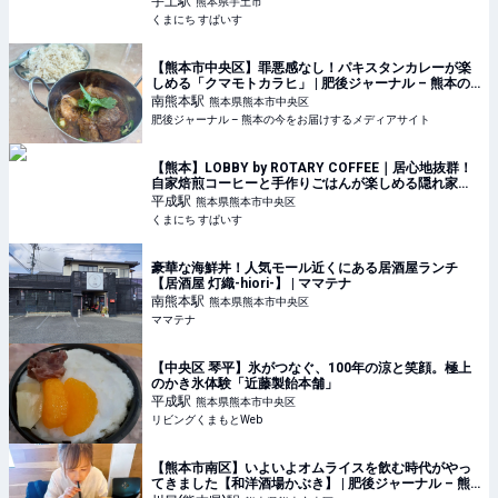
宇土
駅
熊本県宇土市
くまにち すぱいす
【熊本市中央区】罪悪感なし！パキスタンカレーが楽
しめる「クマモトカラヒ」 | 肥後ジャーナル – 熊本の
今をお届けするメディアサイト
南熊本
駅
熊本県熊本市中央区
肥後ジャーナル – 熊本の今をお届けするメディアサイト
【熊本】LOBBY by ROTARY COFFEE｜居心地抜群！
自家焙煎コーヒーと手作りごはんが楽しめる隠れ家カ
フェ | くまにち すぱいす
平成
駅
熊本県熊本市中央区
くまにち すぱいす
豪華な海鮮丼！人気モール近くにある居酒屋ランチ
【居酒屋 灯織-hiori-】 | ママテナ
南熊本
駅
熊本県熊本市中央区
ママテナ
【中央区 琴平】氷がつなぐ、100年の涼と笑顔。極上
のかき氷体験「近藤製飴本舗」
平成
駅
熊本県熊本市中央区
リビングくまもとWeb
【熊本市南区】いよいよオムライスを飲む時代がやっ
てきました【和洋酒場かぶき】 | 肥後ジャーナル – 熊