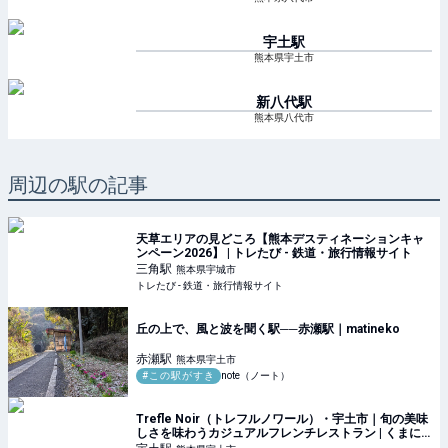
宇土
駅
熊本県宇土市
新八代
駅
熊本県八代市
周辺の駅の記事
天草エリアの見どころ【熊本デスティネーションキャ
ンペーン2026】 | トレたび - 鉄道・旅行情報サイト
三角
駅
熊本県宇城市
トレたび - 鉄道・旅行情報サイト
丘の上で、風と波を聞く駅──赤瀬駅｜matineko
赤瀬
駅
熊本県宇土市
#この駅がすき
note（ノート）
Trefle Noir（トレフルノワール）・宇土市｜旬の美味
しさを味わうカジュアルフレンチレストラン | くまに
ち すぱいす