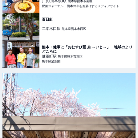
本の今をお届けするメディアサイト
川尻(熊本県)
駅
熊本県熊本市南区
肥後ジャーナル – 熊本の今をお届けするメディアサイト
百日紅
二本木口
駅
熊本県熊本市西区
熊本・健軍に「おむすび屋 糸 ～いと～」 地域のより
どころに
健軍町
駅
熊本県熊本市東区
熊本経済新聞