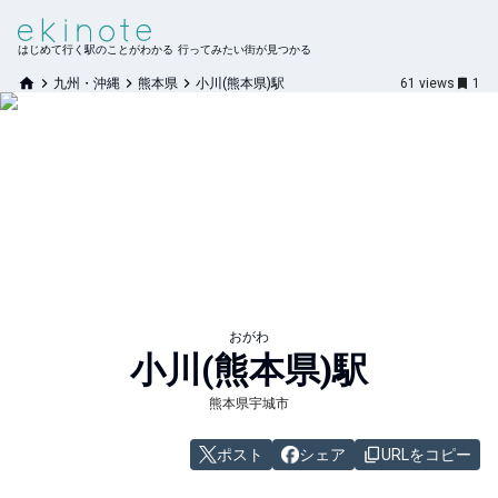
はじめて行く駅のことがわかる 行ってみたい街が見つかる
九州・沖縄
熊本県
小川(熊本県)駅
61
views
1
おがわ
小川(熊本県)
駅
熊本県宇城市
ポスト
シェア
URLをコピー