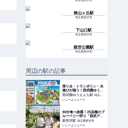
埼玉県所沢市
狭山ヶ丘
駅
埼玉県所沢市
下山口
駅
埼玉県所沢市
航空公園
駅
埼玉県所沢市
周辺の駅の記事
滑り台・トランポリン・水
遊びが揃う！西武園ゆうえ
んちに子供が全力で遊べる
西武園ゆうえんち
駅
埼玉県
新エリア
いこーよニュース
所沢市
60分食べ放題！25品種のブ
ルーベリー狩り「西武アグ
リパーク所沢」がグランド
新所沢
駅
埼玉県所沢市
オープン
いこーよニュース