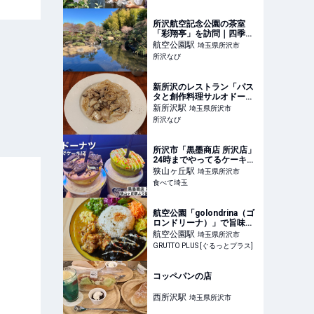
所沢航空記念公園の茶室
「彩翔亭」を訪問｜四季
折々の花と抹茶を楽しめる
航空公園
駅
埼玉県所沢市
癒しスポット | 所沢なび
所沢なび
新所沢のレストラン「パス
タと創作料理サルオドー
レ」で味わう、絶品パスタ
新所沢
駅
埼玉県所沢市
ランチ | 所沢なび
所沢なび
所沢市「黒墨商店 所沢店」
24時までやってるケーキみ
たいなドーナツ専門店が埼
狭山ヶ丘
駅
埼玉県所沢市
玉初上陸
食べて埼玉
航空公園「golondrina（ゴ
ロンドリーナ）」で旨味た
っぷりの創作スパイスカレ
航空公園
駅
埼玉県所沢市
ーに舌鼓 - 所沢 - GRUTTO
GRUTTO PLUS [ぐるっとプラス]
PLUS [ぐるっとプラス]
コッペパンの店
西所沢
駅
埼玉県所沢市