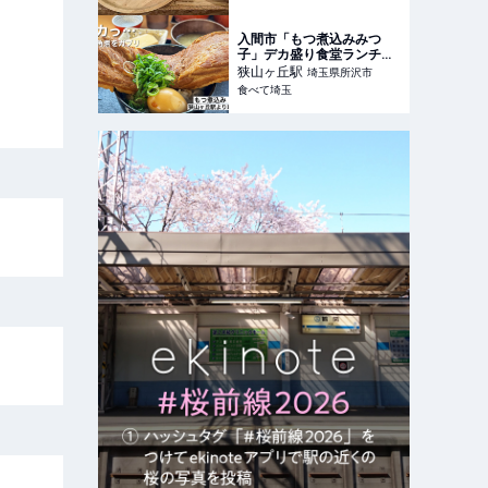
入間市「もつ煮込みみつ
子」デカ盛り食堂ランチ！
一本角煮定食は器からはみ
狭山ヶ丘
駅
埼玉県所沢市
出るサイズで大満足
食べて埼玉