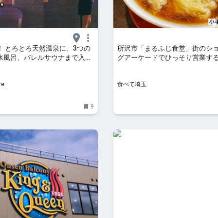
！ とろとろ天然温泉に、3つの
所沢市「まるふじ食堂」街のシ
水風呂、バレルサウナまで入り
グアーケードでひっそり営業す
所沢「温泉バルコニー キング＆
ーメン
」【清水みさとのあちこちサウ
e.
食べて埼玉
09】｜るるぶ&more.
9