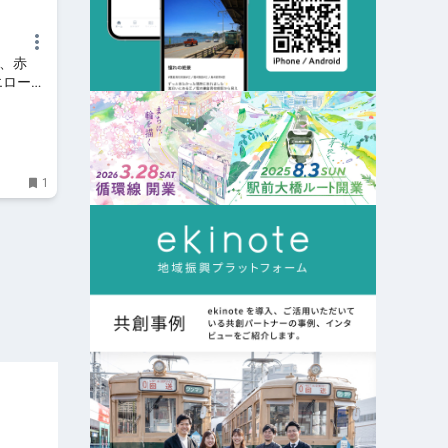
」、赤
エロー揃
ュース
1