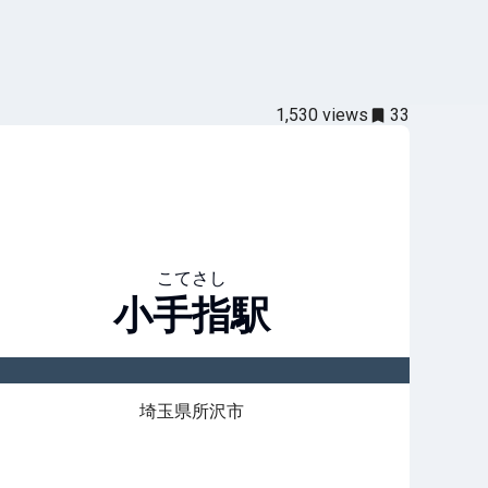
1,530
views
33
こてさし
小手指
駅
埼玉県所沢市