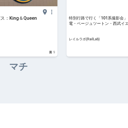
ス：King＆Queen
特別行路で行く「101系撮影会
電・ベージュツートン・西武イ
い踏み 5月18日 | レイルラボ ニ
レイルラボ(RailLab)
9
マチ