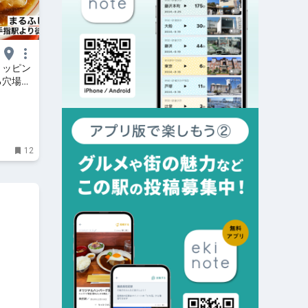
ョッピン
る穴場ラ
12