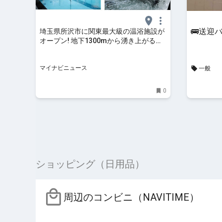
🚌送迎バ
埼玉県所沢市に関東最大級の温浴施設が
オープン! 地下1300mから湧き上がる天
然温泉、サウナ、岩盤浴も
マイナビニュース
一般
0
ショッピング（日用品）
周辺のコンビニ（NAVITIME）