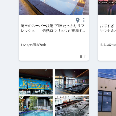
埼玉のスーパー銭湯で1日たっぷりリフ
お得すぎ
レッシュ！ 灼熱ロウリュウが充満する
サウナ＆
関東有数のビッグなサウナが凄かった -
放題！ 
おとなの週末Web
クイーン
おとなの週末Web
るるぶ&mor
ナ旅VOL.
11