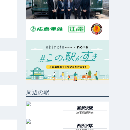
周辺の駅
新所沢
駅
埼玉県所沢市
西所沢
駅