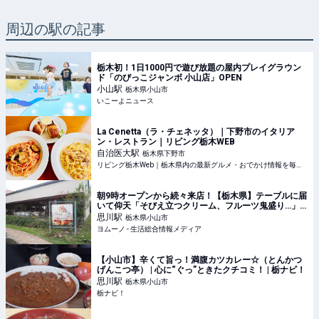
周辺の駅の記事
栃木初！1日1000円で遊び放題の屋内プレイグラウン
ド「のびっこジャンボ 小山店」OPEN
小山
駅
栃木県小山市
いこーよニュース
La Cenetta（ラ・チェネッタ）｜下野市のイタリア
ン・レストラン｜リビング栃木WEB
自治医大
駅
栃木県下野市
リビング栃木Web｜栃木県内の最新グルメ・おでかけ情報を毎日配信！
朝9時オープンから続々来店！【栃木県】テーブルに届
いて仰天「そびえ立つクリーム、フルーツ鬼盛り…」
夢のような“超贅沢モーニング” | ヨムーノ
思川
駅
栃木県小山市
ヨムーノ - 生活総合情報メディア
【小山市】辛くて旨っ！満腹カツカレー☆（とんかつ
げんこつ亭） | 心に“ぐっ”ときたクチコミ！ | 栃ナビ！
思川
駅
栃木県小山市
栃ナビ！