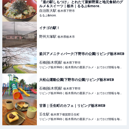
「道の駅しもつけ」 とれたて新鮮野菜と地元食材のグ
ルメ＆スイーツ｜栃木｜るるぶ&more.
自治医大
駅
栃木県下野市
るるぶ&more.
イチゴの駅！
野州大塚
駅
栃木県栃木市
姿川アメニティパーク|下野市の公園|リビング栃木WEB
石橋(栃木県)
駅
栃木県下野市
リビング栃木Web｜栃木県内の最新グルメ・おでかけ情報を毎日配信！
大松山運動公園|下野市の公園|リビング栃木WEB
石橋(栃木県)
駅
栃木県下野市
リビング栃木Web｜栃木県内の最新グルメ・おでかけ情報を毎日配信！
甘茶｜壬生町のカフェ｜リビング栃木WEB
壬生
駅
栃木県下都賀郡壬生町
リビング栃木Web｜栃木県内の最新グルメ・おでかけ情報を毎日配信！