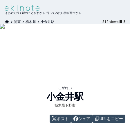
はじめて行く駅のことがわかる 行ってみたい街が見つかる
関東
栃木県
小金井駅
512
views
8
こがねい
小金井
駅
栃木県下野市
ポスト
シェア
URLをコピー