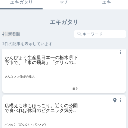
エキガタリ
マチ
エキ
エキガタリ
新着順
2
件の記事を表示しています
かんぴょう生産量日本一の栃木県下
野市で、「東の飛鳥」「グリムの
里」のゆえんを探る【徒然リトルジ
ャーニー】｜さんたつ by 散歩の達
人
さんたつ by 散歩の達人
9
店構えも味もほっこり。近くの公園
で食べれば休日のピクニック気分
【かぶとパン・かぶとめし】（東京
都・小金井市）
パンめぐ（ぱんめぐ・パンメグ）