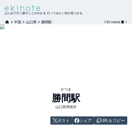
はじめて行く駅のことがわかる 行ってみたい街が見つかる
中国
山口県
勝間駅
130
views
1
かつま
勝間
駅
山口県周南市
ポスト
シェア
URLをコピー