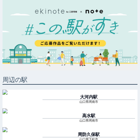
周辺の駅
大河内
駅
山口県周南市
高水
駅
山口県周南市
周防久保
駅
山口県下松市