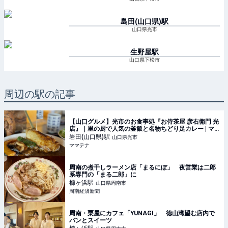
島田(山口県)
駅
山口県光市
生野屋
駅
山口県下松市
周辺の駅の記事
【山口グルメ】光市のお食事処『お侍茶屋 彦右衛門 光
店』｜里の厨で人気の釜飯と名物ちどり足カレー | マ
マテナ
岩田(山口県)
駅
山口県光市
ママテナ
周南の煮干しラーメン店「まるにぼ」 夜営業は二郎
系専門の「まる二郎」に
櫛ヶ浜
駅
山口県周南市
周南経済新聞
周南・栗屋にカフェ「YUNAGI」 徳山湾望む店内で
パンとスイーツ