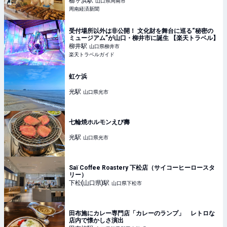
櫛ヶ浜
駅
山口県周南市
周南経済新聞
受付場所以外は非公開！ 文化財を舞台に巡る“秘密の
ミュージアム”が山口・柳井市に誕生 【楽天トラベル】
柳井
駅
山口県柳井市
楽天トラベルガイド
虹ケ浜
光
駅
山口県光市
七輪焼ホルモンえび壽
光
駅
山口県光市
Saï Coffee Roastery 下松店（サイコーヒーロースタ
リー）
下松(山口県)
駅
山口県下松市
田布施にカレー専門店「カレーのランプ」 レトロな
店内で懐かしさ演出