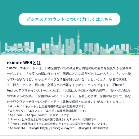
ビジネスアカウントについて詳しくはこちら
ekinote WEBとは
ekinote（エキノート）は、日本全国すべての鉄道駅と周辺の街の魅力を発見できる無料サ
ービスです。「今度あの駅に行くけど、周辺にどんな場所があるんだろう？」「いつも使
っている駅だけど、もっとディープな情報が知りたいな！」というとき、駅名で検索し
て、観光・グルメ・買い物・交通などの情報をまとめてチェックできます。iPhone /
Androidアプリをインストールすれば、「お気に入りの駅や記事の保存」「駅や街の魅力
やエキメシの投稿」「全国の駅へのチェックイン」も楽しめます。全国の駅と街で、あな
たをワクワクさせるセレンディピティ（素敵な偶然との出逢い）がありますように！
「ekinote／エキノート」は三菱電機株式会社の登録商標です。
「エキガタリ」「エキメシ」「エキ活」は商標登録出願中です。
「App Store」はApple Inc.のサービスマークです。
「iPhone」は米国およびその他の国で登録されたApple Inc.の商標です。
「iPhone」の商標はアイホン株式会社のライセンスに基づき使用されています。
「Android
TM
」「Google PlayおよびGoogle Playロゴ」はGoogle LLCの商標です。