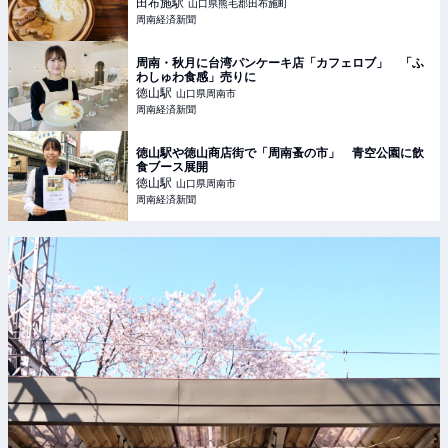
田布施
駅
山口県熊毛郡田布施町
周南経済新聞
周南・秋月に台湾パンケーキ店「カフェロブ」 「ふ
わしゅわ食感」売りに
徳山
駅
山口県周南市
周南経済新聞
徳山駅や徳山商店街で「周南蚤の市」 青空公園に飲
食ブース展開
徳山
駅
山口県周南市
周南経済新聞