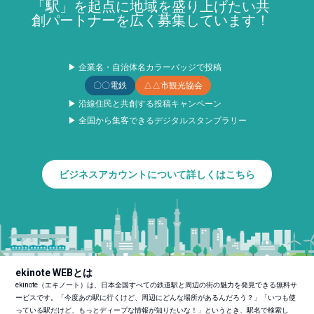
「駅」を起点に地域を盛り上げたい共
創パートナーを広く募集しています！
▶ 企業名・自治体名カラーバッジで投稿
〇〇電鉄
△△市観光協会
▶ 沿線住民と共創する投稿キャンペーン
▶ 全国から集客できるデジタルスタンプラリー
ビジネスアカウントについて詳しくはこちら
ekinote WEBとは
ekinote（エキノート）は、日本全国すべての鉄道駅と周辺の街の魅力を発見できる無料サ
ービスです。「今度あの駅に行くけど、周辺にどんな場所があるんだろう？」「いつも使
っている駅だけど、もっとディープな情報が知りたいな！」というとき、駅名で検索し