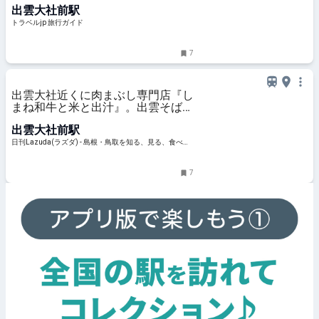
出雲大社前駅
トラベルjp 旅行ガイド
7
出雲大社近くに肉まぶし専門店『し
まね和牛と米と出汁』。出雲そば・
定食もそろう注目店へ – 日刊
出雲大社前駅
Lazuda
日刊Lazuda(ラズダ) - 島根・鳥取を知る、見る、食べ
る、遊ぶ、暮らすWebマガジン
7