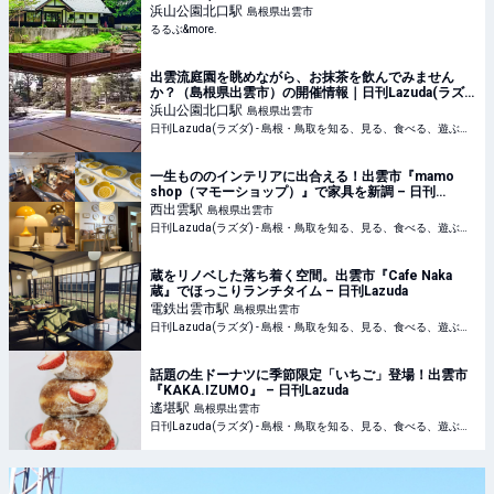
浜山公園北口
駅
島根県出雲市
るるぶ&more.
出雲流庭園を眺めながら、お抹茶を飲んでみません
か？（島根県出雲市）の開催情報｜日刊Lazuda(ラズ
ダ) - 島根・鳥取を知る、見る、食べる、遊ぶ、暮らす
浜山公園北口
駅
島根県出雲市
Webマガジン
日刊Lazuda(ラズダ) - 島根・鳥取を知る、見る、食べる、遊ぶ、暮らすWebマガジン
一生もののインテリアに出合える！出雲市『mamo
shop（マモーショップ）』で家具を新調 – 日刊
Lazuda
西出雲
駅
島根県出雲市
日刊Lazuda(ラズダ) - 島根・鳥取を知る、見る、食べる、遊ぶ、暮らすWebマガジン
蔵をリノベした落ち着く空間。出雲市『Cafe Naka
蔵』でほっこりランチタイム – 日刊Lazuda
電鉄出雲市
駅
島根県出雲市
日刊Lazuda(ラズダ) - 島根・鳥取を知る、見る、食べる、遊ぶ、暮らすWebマガジン
話題の生ドーナツに季節限定「いちご」登場！出雲市
『KAKA.IZUMO』 – 日刊Lazuda
遙堪
駅
島根県出雲市
日刊Lazuda(ラズダ) - 島根・鳥取を知る、見る、食べる、遊ぶ、暮らすWebマガジン