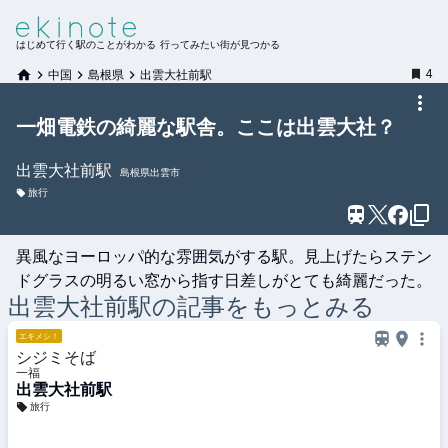
はじめて行く駅のことがわかる 行ってみたい街が見つかる
4
中国
島根県
出雲大社前駅
一畑電鉄の綺麗な駅舎。ここは出雲大社？
出雲大社前
駅
島根県出雲市
旅行
異風なヨーロッパ的な雰囲気がする駅。見上げたらステン
ドグラスの明るい窓から指す日差しがとても綺麗だった。
出雲大社前
駅の記事をもっとみる
エキメシ！
シジミそば
一福
出雲大社前駅
旅行