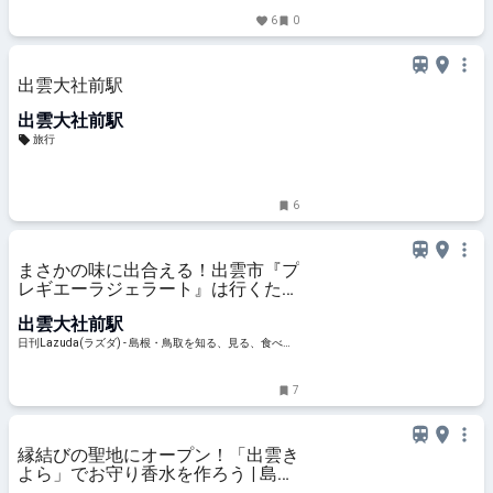
6
0
出雲大社前駅
出雲大社前駅
旅行
6
まさかの味に出合える！出雲市『プ
レギエーラジェラート』は行くたび
楽しいジェラート専門店 – 日刊
出雲大社前駅
Lazuda
日刊Lazuda(ラズダ) - 島根・鳥取を知る、見る、食べ
る、遊ぶ、暮らすWebマガジン
7
縁結びの聖地にオープン！「出雲き
よら」でお守り香水を作ろう | 島根
県 | トラベルjp 旅行ガイド