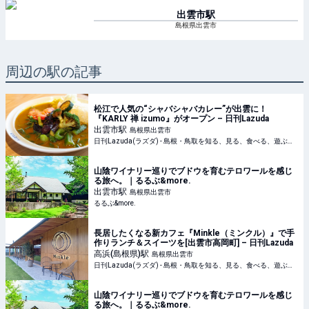
出雲市
駅
島根県出雲市
周辺の駅の記事
松江で人気の“シャバシャバカレー”が出雲に！
『KARLY 禅 izumo』がオープン – 日刊Lazuda
出雲市
駅
島根県出雲市
日刊Lazuda(ラズダ) - 島根・鳥取を知る、見る、食べる、遊ぶ、暮らすWebマガジン
山陰ワイナリー巡りでブドウを育むテロワールを感じ
る旅へ。｜るるぶ&more.
出雲市
駅
島根県出雲市
るるぶ&more.
長居したくなる新カフェ『Minkle（ミンクル）』で手
作りランチ＆スイーツを[出雲市高岡町] – 日刊Lazuda
高浜(島根県)
駅
島根県出雲市
日刊Lazuda(ラズダ) - 島根・鳥取を知る、見る、食べる、遊ぶ、暮らすWebマガジン
山陰ワイナリー巡りでブドウを育むテロワールを感じ
る旅へ。｜るるぶ&more.