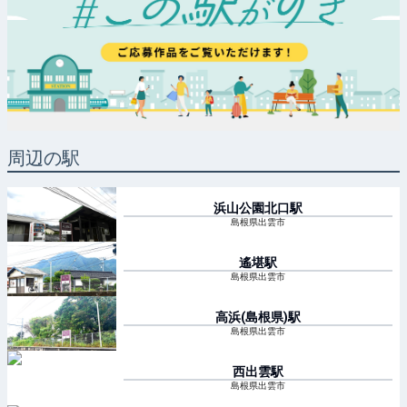
周辺の駅
浜山公園北口
駅
島根県出雲市
遙堪
駅
島根県出雲市
高浜(島根県)
駅
島根県出雲市
西出雲
駅
島根県出雲市