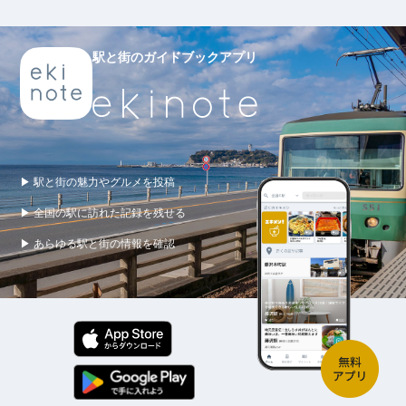
駅と街のガイドブックアプリ
▶ 駅と街の魅力やグルメを投稿
▶ 全国の駅に訪れた記録を残せる
▶ あらゆる駅と街の情報を確認