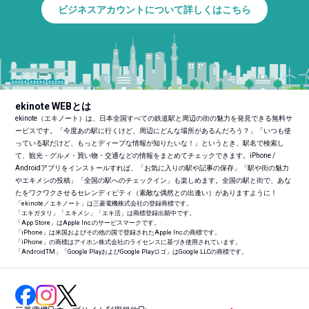
ビジネスアカウントについて詳しくはこちら
ekinote WEBとは
ekinote（エキノート）は、日本全国すべての鉄道駅と周辺の街の魅力を発見できる無料サ
ービスです。「今度あの駅に行くけど、周辺にどんな場所があるんだろう？」「いつも使
っている駅だけど、もっとディープな情報が知りたいな！」というとき、駅名で検索し
て、観光・グルメ・買い物・交通などの情報をまとめてチェックできます。iPhone /
Androidアプリをインストールすれば、「お気に入りの駅や記事の保存」「駅や街の魅力
やエキメシの投稿」「全国の駅へのチェックイン」も楽しめます。全国の駅と街で、あな
たをワクワクさせるセレンディピティ（素敵な偶然との出逢い）がありますように！
「ekinote／エキノート」は三菱電機株式会社の登録商標です。
「エキガタリ」「エキメシ」「エキ活」は商標登録出願中です。
「App Store」はApple Inc.のサービスマークです。
「iPhone」は米国およびその他の国で登録されたApple Inc.の商標です。
「iPhone」の商標はアイホン株式会社のライセンスに基づき使用されています。
「Android
TM
」「Google PlayおよびGoogle Playロゴ」はGoogle LLCの商標です。