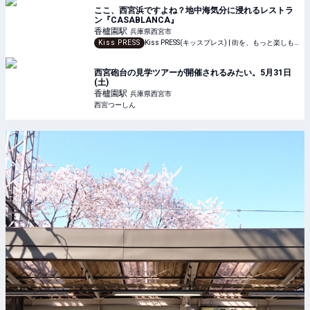
ここ、西宮浜ですよね？地中海気分に浸れるレストラ
ン『CASABLANCA』
香櫨園
駅
兵庫県西宮市
Kiss PRESS
Kiss PRESS(キッスプレス) | 街を、もっと楽しもう
西宮砲台の見学ツアーが開催されるみたい。5月31日
(土)
香櫨園
駅
兵庫県西宮市
西宮つーしん