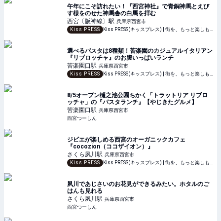
午年にこそ訪れたい！『西宮神社』で青銅神馬とえび
す様をのせた神馬舎の白馬を拝む
西宮〔阪神線〕
駅
兵庫県西宮市
Kiss PRESS
Kiss PRESS(キッスプレス) | 街を、もっと楽しもう
選べるパスタは8種類！苦楽園のカジュアルイタリアン
『リブロッチャ』のお腹いっぱいランチ
苦楽園口
駅
兵庫県西宮市
Kiss PRESS
Kiss PRESS(キッスプレス) | 街を、もっと楽しもう
8/5オープン樋之池公園ちかく「トラットリア リブロ
ッチャ」の『パスタランチ』【やじきたグルメ】
苦楽園口
駅
兵庫県西宮市
西宮つーしん
ジビエが楽しめる西宮のオーガニックカフェ
『cocozion（ココザイオン）』
さくら夙川
駅
兵庫県西宮市
Kiss PRESS
Kiss PRESS(キッスプレス) | 街を、もっと楽しもう
夙川であじさいのお花見ができるみたい。ホタルのご
はんも見れる
さくら夙川
駅
兵庫県西宮市
西宮つーしん