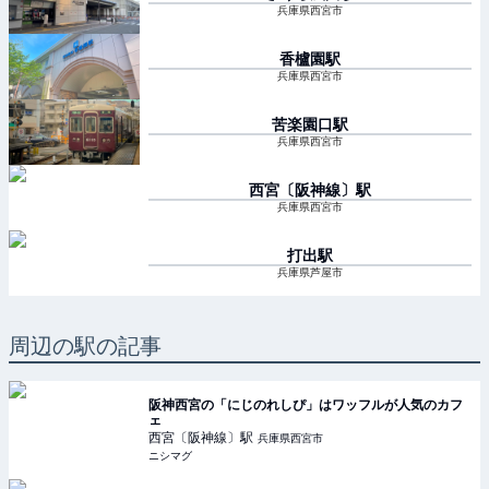
兵庫県西宮市
香櫨園
駅
兵庫県西宮市
苦楽園口
駅
兵庫県西宮市
西宮〔阪神線〕
駅
兵庫県西宮市
打出
駅
兵庫県芦屋市
周辺の駅の記事
阪神西宮の「にじのれしぴ」はワッフルが人気のカフ
ェ
西宮〔阪神線〕
駅
兵庫県西宮市
ニシマグ