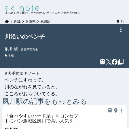
はじめて行く駅のことがわかる 行ってみたい街が見つかる
10
近畿
兵庫県
夙川駅
川沿いのベンチ
夙川
駅
兵庫県西宮市
学校
#大手前エキノート
ベンチにすわって、

川のながれを見ていると、

こころがおちついてくる。
夙川
駅の記事をもっとみる
「食べやすいハード系」をコンセプ
トにパン激戦区夙川で高い人気を保
つ【コンセントマーケット】（兵庫