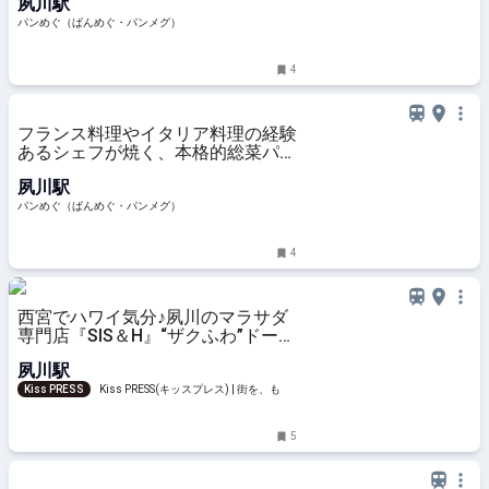
夙川駅
県・西宮市）
パンめぐ（ぱんめぐ・パンメグ）
4
フランス料理やイタリア料理の経験
あるシェフが焼く、本格的総菜パン
など個性的なパンがずらり！【ブー
夙川駅
ランジェリーミヤナガ】（兵庫県・
西宮市）
パンめぐ（ぱんめぐ・パンメグ）
4
西宮でハワイ気分♪夙川のマラサダ
専門店『SIS＆H』“ザクふわ”ドーナ
ツ
夙川駅
Kiss PRESS
Kiss PRESS(キッスプレス) | 街を、もっ
と楽しもう
5