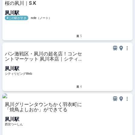
桜の夙川｜S.K
夙川駅
#この駅がすき
note（ノート）
5
パン激戦区・夙川の超名店！コンセ
ントマーケット 夙川本店｜シティ
リビングWeb
夙川駅
シティリビングWeb
4
夙川グリーンタウンちかく羽衣町に
「焼鳥よしおか」ができてる
夙川駅
西宮つーしん