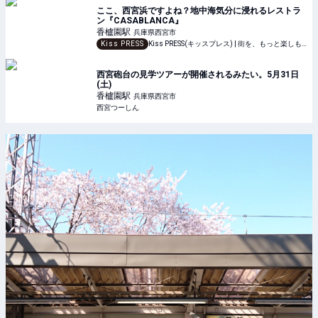
ここ、西宮浜ですよね？地中海気分に浸れるレストラ
ン『CASABLANCA』
香櫨園
駅
兵庫県西宮市
Kiss PRESS
Kiss PRESS(キッスプレス) | 街を、もっと楽しもう
西宮砲台の見学ツアーが開催されるみたい。5月31日
(土)
香櫨園
駅
兵庫県西宮市
西宮つーしん