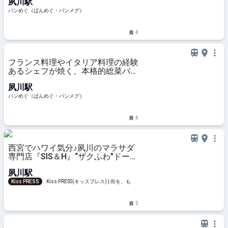
夙川駅
県・西宮市）
パンめぐ（ぱんめぐ・パンメグ）
4
フランス料理やイタリア料理の経験
あるシェフが焼く、本格的総菜パン
など個性的なパンがずらり！【ブー
夙川駅
ランジェリーミヤナガ】（兵庫県・
西宮市）
パンめぐ（ぱんめぐ・パンメグ）
4
西宮でハワイ気分♪夙川のマラサダ
専門店『SIS＆H』“ザクふわ”ドーナ
ツ
夙川駅
Kiss PRESS
Kiss PRESS(キッスプレス) | 街を、もっ
と楽しもう
5