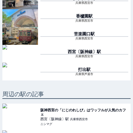
兵庫県西宮市
香櫨園
駅
兵庫県西宮市
苦楽園口
駅
兵庫県西宮市
西宮〔阪神線〕
駅
兵庫県西宮市
打出
駅
兵庫県芦屋市
周辺の駅の記事
阪神西宮の「にじのれしぴ」はワッフルが人気のカフ
ェ
西宮〔阪神線〕
駅
兵庫県西宮市
ニシマグ