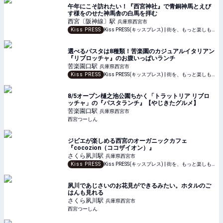
午年にこそ訪れたい！『西宮神社』で青銅神馬とえび
す様をのせた神馬舎の白馬を拝む
西宮〔阪神線〕
駅
兵庫県西宮市
Kiss PRESS
Kiss PRESS(キッスプレス) | 街を、もっと楽しもう
選べるパスタは8種類！苦楽園のカジュアルイタリアン
『リブロッチャ』のお腹いっぱいランチ
苦楽園口
駅
兵庫県西宮市
Kiss PRESS
Kiss PRESS(キッスプレス) | 街を、もっと楽しもう
8/5オープン樋之池公園ちかく「トラットリア リブロ
ッチャ」の『パスタランチ』【やじきたグルメ】
苦楽園口
駅
兵庫県西宮市
西宮つーしん
ジビエが楽しめる西宮のオーガニックカフェ
『cocozion（ココザイオン）』
さくら夙川
駅
兵庫県西宮市
Kiss PRESS
Kiss PRESS(キッスプレス) | 街を、もっと楽しもう
夙川であじさいのお花見ができるみたい。ホタルのご
はんも見れる
さくら夙川
駅
兵庫県西宮市
西宮つーしん