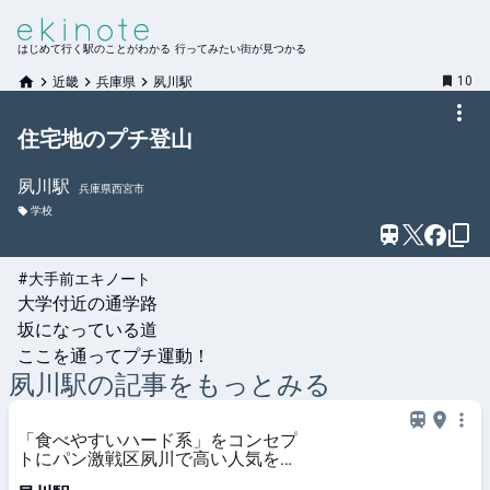
はじめて行く駅のことがわかる 行ってみたい街が見つかる
10
近畿
兵庫県
夙川駅
住宅地のプチ登山
夙川
駅
兵庫県西宮市
学校
#大手前エキノート
大学付近の通学路

坂になっている道

ここを通ってプチ運動！
夙川
駅の記事をもっとみる
「食べやすいハード系」をコンセプ
トにパン激戦区夙川で高い人気を保
つ【コンセントマーケット】（兵庫