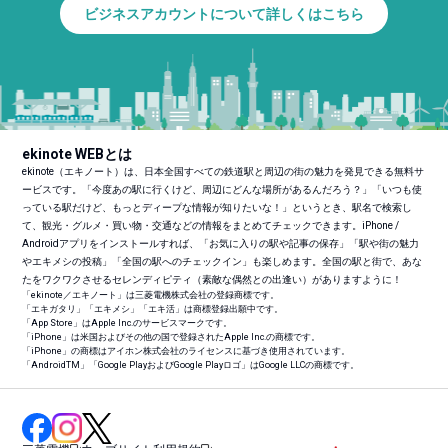
ビジネスアカウントについて詳しくはこちら
ekinote WEBとは
ekinote（エキノート）は、日本全国すべての鉄道駅と周辺の街の魅力を発見できる無料サ
ービスです。「今度あの駅に行くけど、周辺にどんな場所があるんだろう？」「いつも使
っている駅だけど、もっとディープな情報が知りたいな！」というとき、駅名で検索し
て、観光・グルメ・買い物・交通などの情報をまとめてチェックできます。iPhone /
Androidアプリをインストールすれば、「お気に入りの駅や記事の保存」「駅や街の魅力
やエキメシの投稿」「全国の駅へのチェックイン」も楽しめます。全国の駅と街で、あな
たをワクワクさせるセレンディピティ（素敵な偶然との出逢い）がありますように！
「ekinote／エキノート」は三菱電機株式会社の登録商標です。
「エキガタリ」「エキメシ」「エキ活」は商標登録出願中です。
「App Store」はApple Inc.のサービスマークです。
「iPhone」は米国およびその他の国で登録されたApple Inc.の商標です。
「iPhone」の商標はアイホン株式会社のライセンスに基づき使用されています。
「Android
TM
」「Google PlayおよびGoogle Playロゴ」はGoogle LLCの商標です。