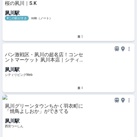
桜の夙川｜S.K
夙川駅
#この駅がすき
note（ノート）
5
パン激戦区・夙川の超名店！コンセ
ントマーケット 夙川本店｜シティ
リビングWeb
夙川駅
シティリビングWeb
4
夙川グリーンタウンちかく羽衣町に
「焼鳥よしおか」ができてる
夙川駅
西宮つーしん