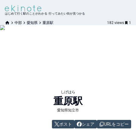
はじめて行く駅のことがわかる 行ってみたい街が見つかる
中部
愛知県
重原駅
182
views
1
しげはら
重原
駅
愛知県知立市
ポスト
シェア
URLをコピー