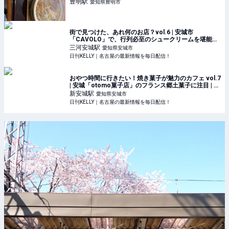
豊明
駅
愛知県豊明市
街で見つけた、あれ何のお店？vol.6 | 安城市
「CAVOLO」で、行列必至のシュークリームを堪能！
| 日刊KELLY｜名古屋の最新情報を毎日配信！
三河安城
駅
愛知県安城市
日刊KELLY｜名古屋の最新情報を毎日配信！
おやつ時間に行きたい！焼き菓子が魅力のカフェ vol.7
| 安城「otomo菓子店」のフランス郷土菓子に注目 | 日
刊KELLY｜名古屋の最新情報を毎日配信！
新安城
駅
愛知県安城市
日刊KELLY｜名古屋の最新情報を毎日配信！