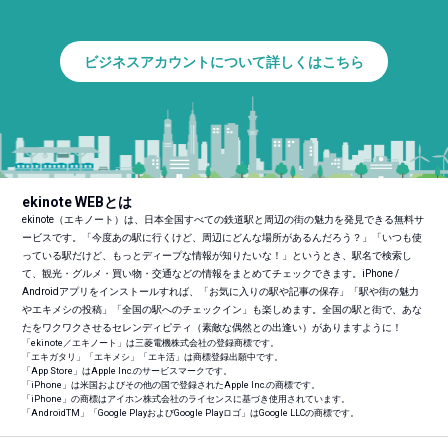
ビジネスアカウントについて詳しくはこちら
ekinote WEBとは
ekinote（エキノート）は、日本全国すべての鉄道駅と周辺の街の魅力を発見できる無料サ
ービスです。「今度あの駅に行くけど、周辺にどんな場所があるんだろう？」「いつも使
っている駅だけど、もっとディープな情報が知りたいな！」というとき、駅名で検索し
て、観光・グルメ・買い物・交通などの情報をまとめてチェックできます。iPhone /
Androidアプリをインストールすれば、「お気に入りの駅や記事の保存」「駅や街の魅力
やエキメシの投稿」「全国の駅へのチェックイン」も楽しめます。全国の駅と街で、あな
たをワクワクさせるセレンディピティ（素敵な偶然との出逢い）がありますように！
「ekinote／エキノート」は三菱電機株式会社の登録商標です。
「エキガタリ」「エキメシ」「エキ活」は商標登録出願中です。
「App Store」はApple Inc.のサービスマークです。
「iPhone」は米国およびその他の国で登録されたApple Inc.の商標です。
「iPhone」の商標はアイホン株式会社のライセンスに基づき使用されています。
「Android
TM
」「Google PlayおよびGoogle Playロゴ」はGoogle LLCの商標です。