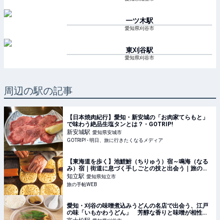
一ツ木
駅
愛知県刈谷市
東刈谷
駅
愛知県刈谷市
周辺の駅の記事
【日本焼肉紀行】愛知・新安城の「お肉家てらもと」
で味わう絶品生塩タンとは？ - GOTRIP!
新安城
駅
愛知県安城市
GOTRIP! - 明日、旅に行きたくなるメディア
【東海道を歩く】池鯉鮒（ちりゅう）宿～鳴海（なる
み）宿｜街道に息づく手しごとの技と出会う｜旅の手
帖WEB
知立
駅
愛知県知立市
旅の手帖WEB
愛知・刈谷の味噌煮込みうどんの名店で出会う、江戸
の味「いもかわうどん」 芳醇な香りと味噌が相性抜
群だった