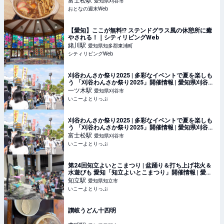
富士松
駅
愛知県刈谷市
おとなの週末Web
【愛知】ここが無料!? ステンドグラス風の休憩所に癒
やされる！｜シティリビングWeb
緒川
駅
愛知県知多郡東浦町
シティリビングWeb
刈谷わんさか祭り2025 | 多彩なイベントで夏を楽しも
う 「刈谷わんさか祭り2025」開催情報 | 愛知県刈谷市
| いこーよとりっぷ
一ツ木
駅
愛知県刈谷市
いこーよとりっぷ
刈谷わんさか祭り2025 | 多彩なイベントで夏を楽しも
う 「刈谷わんさか祭り2025」開催情報 | 愛知県刈谷市
| いこーよとりっぷ
富士松
駅
愛知県刈谷市
いこーよとりっぷ
第24回知立よいとこまつり | 盆踊り＆打ち上げ花火＆
水遊びも 愛知「知立よいとこまつり」開催情報 | 愛知
県知立市 | いこーよとりっぷ
知立
駅
愛知県知立市
いこーよとりっぷ
讃岐うどん十四明