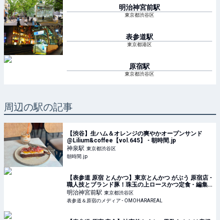
明治神宮前
駅
東京都渋谷区
表参道
駅
東京都港区
原宿
駅
東京都渋谷区
周辺の駅の記事
【渋谷】生ハム＆オレンジの爽やかオープンサンド
@Lilium&coffee【vol.645】 - 朝時間.jp
神泉
駅
東京都渋谷区
朝時間.jp
【表参道 原宿 とんかつ】東京とんかつ がぶう 原宿店 -
職人技とブランド豚！珠玉の上ロースかつ定食 - 編集
部のリアルランチを紹介！オモハランチタイムス
明治神宮前
駅
東京都渋谷区
Vol.146｜表参道＆原宿のメディア - OMOHARAREAL
表参道＆原宿のメディア - OMOHARAREAL