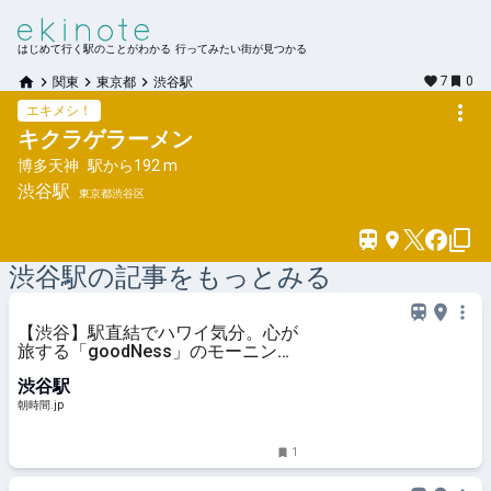
はじめて行く駅のことがわかる 行ってみたい街が見つかる
7
0
関東
東京都
渋谷駅
エキメシ！
キクラゲラーメン
博多天神
駅から
192 m
渋谷
駅
東京都渋谷区
渋谷
駅の記事をもっとみる
【渋谷】駅直結でハワイ気分。心が
旅する「goodNess」のモーニング
- 朝時間.jp
渋谷駅
朝時間.jp
1