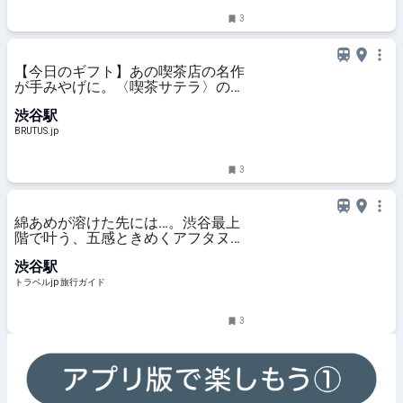
3
【今日のギフト】あの喫茶店の名作
が手みやげに。〈喫茶サテラ〉のプ
リン | ブルータス| BRUTUS.jp
渋谷駅
BRUTUS.jp
3
綿あめが溶けた先には…。渋谷最上
階で叶う、五感ときめくアフタヌー
ンティー | 東京都 | トラベルjp 旅行
渋谷駅
ガイド
トラベルjp 旅行ガイド
3