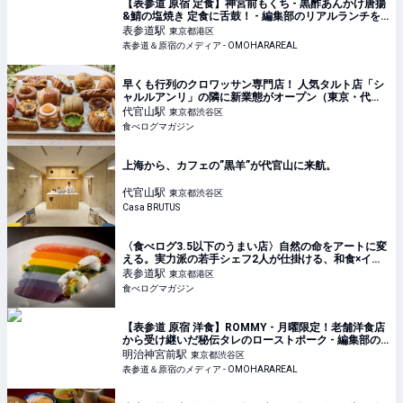
【表参道 原宿 定食】神宮前もくち - 黒酢あんかけ唐揚
&鯖の塩焼き 定食に舌鼓！ - 編集部のリアルランチを
紹介！オモハランチタイムスVol.145｜表参道＆原宿の
表参道
駅
東京都港区
メディア - OMOHARAREAL
表参道＆原宿のメディア - OMOHARAREAL
早くも行列のクロワッサン専門店！ 人気タルト店「シ
ャルルアンリ」の隣に新業態がオープン（東京・代官
山） | 食べログマガジン
代官山
駅
東京都渋谷区
食べログマガジン
上海から、カフェの”黒羊”が代官山に来航。
代官山
駅
東京都渋谷区
Casa BRUTUS
〈食べログ3.5以下のうまい店〉自然の命をアートに変
える。実力派の若手シェフ2人が仕掛ける、和食×イタ
リアンの新境地 | 食べログマガジン
表参道
駅
東京都港区
食べログマガジン
【表参道 原宿 洋食】ROMMY - 月曜限定！老舗洋食店
から受け継いだ秘伝タレのローストポーク - 編集部の
リアルランチを紹介！オモハランチタイムスVol.142｜
明治神宮前
駅
東京都渋谷区
表参道＆原宿のメディア - OMOHARAREAL
表参道＆原宿のメディア - OMOHARAREAL