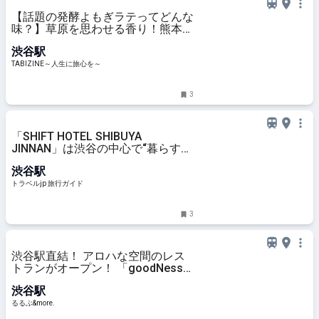
【話題の発酵よもぎラテってどんな
味？】草原を思わせる香り！熊本県
阿蘇育ちの“発酵よもぎ”専門店
渋谷駅
「BETWEEN by THE YOMOGI
STAND」渋谷にオープン！人気
TABIZINE～人生に旅心を～
TOP3も | TABIZINE～人生に旅心を
～
3
「SHIFT HOTEL SHIBUYA
JINNAN」は渋谷の中心で“暮らすよ
うに泊まる”を叶える | 東京都 | トラ
渋谷駅
ベルjp 旅行ガイド
トラベルjp 旅行ガイド
3
渋谷駅直結！ アロハな空間のレス
トランがオープン！ 「goodNess
渋谷」でハワイの美食を堪能する｜
渋谷駅
るるぶ&more.
るるぶ&more.