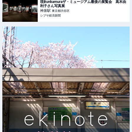
現Bunkamuraザ・ミュージアム最後の展覧会 高木由
利子さん写真展
神泉
駅
東京都渋谷区
シブヤ経済新聞