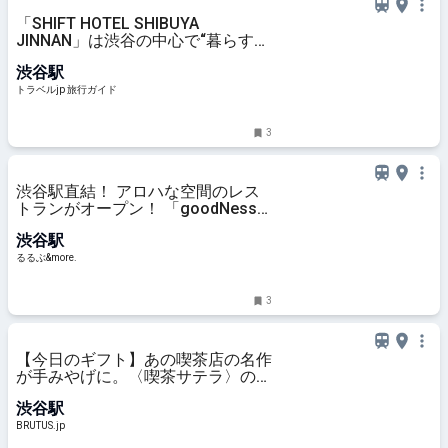
「SHIFT HOTEL SHIBUYA
JINNAN」は渋谷の中心で“暮らすよ
うに泊まる”を叶える | 東京都 | トラ
渋谷駅
ベルjp 旅行ガイド
トラベルjp 旅行ガイド
3
渋谷駅直結！ アロハな空間のレス
トランがオープン！ 「goodNess
渋谷」でハワイの美食を堪能する｜
渋谷駅
るるぶ&more.
るるぶ&more.
3
【今日のギフト】あの喫茶店の名作
が手みやげに。〈喫茶サテラ〉のプ
リン | ブルータス| BRUTUS.jp
渋谷駅
BRUTUS.jp