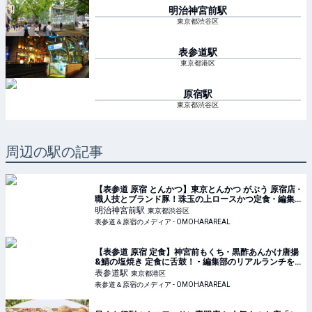
明治神宮前
駅
東京都渋谷区
表参道
駅
東京都港区
原宿
駅
東京都渋谷区
周辺の駅の記事
【表参道 原宿 とんかつ】東京とんかつ がぶう 原宿店 -
職人技とブランド豚！珠玉の上ロースかつ定食 - 編集
部のリアルランチを紹介！オモハランチタイムス
明治神宮前
駅
東京都渋谷区
Vol.146｜表参道＆原宿のメディア - OMOHARAREAL
表参道＆原宿のメディア - OMOHARAREAL
【表参道 原宿 定食】神宮前もくち - 黒酢あんかけ唐揚
&鯖の塩焼き 定食に舌鼓！ - 編集部のリアルランチを
紹介！オモハランチタイムスVol.145｜表参道＆原宿の
表参道
駅
東京都港区
メディア - OMOHARAREAL
表参道＆原宿のメディア - OMOHARAREAL