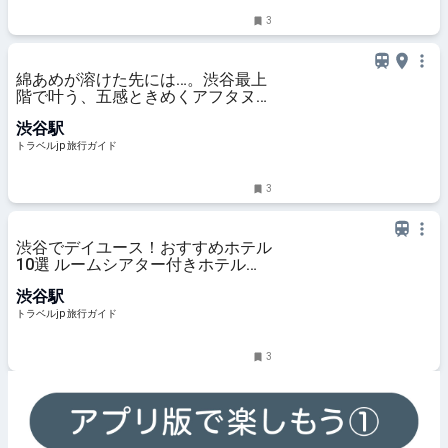
3
綿あめが溶けた先には…。渋谷最上
階で叶う、五感ときめくアフタヌー
ンティー | 東京都 | トラベルjp 旅行
渋谷駅
ガイド
トラベルjp 旅行ガイド
3
渋谷でデイユース！おすすめホテル
10選 ルームシアター付きホテル
も！ | トラベルjp 旅行ガイド
渋谷駅
トラベルjp 旅行ガイド
3