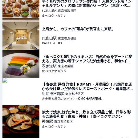
早くも行列のクロワッサン専門店！ 人気タルト店「シ
ャルルアンリ」の隣に新業態がオープン（東京・代官
山） | 食べログマガジン
代官山
駅
東京都渋谷区
食べログマガジン
上海から、カフェの”黒羊”が代官山に来航。
代官山
駅
東京都渋谷区
Casa BRUTUS
〈食べログ3.5以下のうまい店〉自然の命をアートに変
える。実力派の若手シェフ2人が仕掛ける、和食×イタ
リアンの新境地 | 食べログマガジン
表参道
駅
東京都港区
食べログマガジン
【表参道 原宿 洋食】ROMMY - 月曜限定！老舗洋食店
から受け継いだ秘伝タレのローストポーク - 編集部の
リアルランチを紹介！オモハランチタイムスVol.142｜
明治神宮前
駅
東京都渋谷区
表参道＆原宿のメディア - OMOHARAREAL
表参道＆原宿のメディア - OMOHARAREAL
炭火で焼き上げた魚と、炊き立て羽釜ご飯。日常を彩
るご褒美和食（東京・神泉） | 食べログマガジン
神泉
駅
東京都渋谷区
食べログマガジン