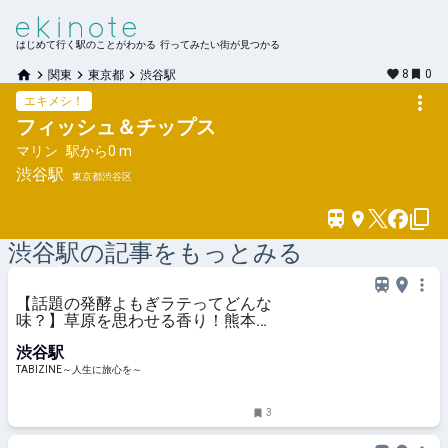
はじめて行く駅のことがわかる 行ってみたい街が見つかる
8
0
関東
東京都
渋谷駅
エキメシ！
フィッシュ＆チップス
マリン
駅から
0 m
渋谷
駅
東京都渋谷区
渋谷
駅の記事をもっとみる
【話題の発酵よもぎラテってどんな
味？】草原を思わせる香り！熊本県
阿蘇育ちの“発酵よもぎ”専門店
渋谷駅
「BETWEEN by THE YOMOGI
STAND」渋谷にオープン！人気
TABIZINE～人生に旅心を～
TOP3も | TABIZINE～人生に旅心を
～
3