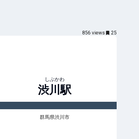
856
views
25
しぶかわ
渋川
駅
群馬県渋川市