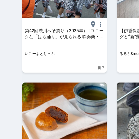
第42回渋川へそ祭り（2025年） | ユニー
【伊香保
クな「はら踊り」が見られる 吹奏楽・和
グと“新
太鼓演奏・創作ダンスも | 群馬県渋川市 |
450年
いこーよとりっぷ
｜るるぶ&m
いこーよとりっぷ
るるぶ&mor
7