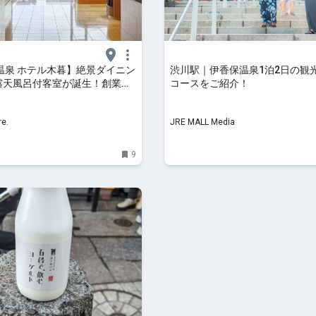
温泉 ホテル木暮】絶景ダイニン
渋川駅｜伊香保温泉1泊2日の観
”露天風呂付客室が誕生！創業
コースをご紹介！
の歴史を未来へ繋ぐリニューアル
ore.
e.
JRE MALL Media
9