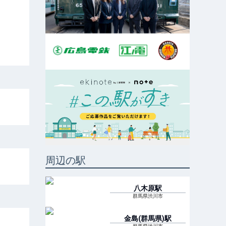
周辺の駅
八木原
駅
群馬県渋川市
金島(群馬県)
駅