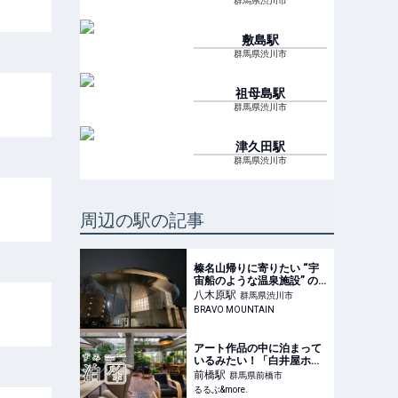
群馬県渋川市
敷島
駅
群馬県渋川市
祖母島
駅
群馬県渋川市
津久田
駅
群馬県渋川市
周辺の駅の記事
榛名山帰りに寄りたい “宇
宙船のような温泉施設” の
正体 “生源泉かけ流し” がす
八木原
駅
群馬県渋川市
ごい「花湯スカイテルメリ
BRAVO MOUNTAIN
ゾート」【山帰り、今日は
どこでととのう？ vol.5】
｜トラベル｜山帰り、今日
アート作品の中に泊まって
はどこでととの
いるみたい！「白井屋ホテ
ル」は注目のおしゃれ建築
前橋
駅
群馬県前橋市
ホテル【すみずみ宿泊ル
るるぶ&more.