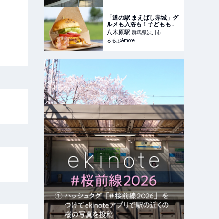
「道の駅 まえばし赤城」グ
ルメも入浴も！子どももペ
ットも楽しめる｜群馬｜る
八木原
駅
群馬県渋川市
るぶ&more.
るるぶ&more.