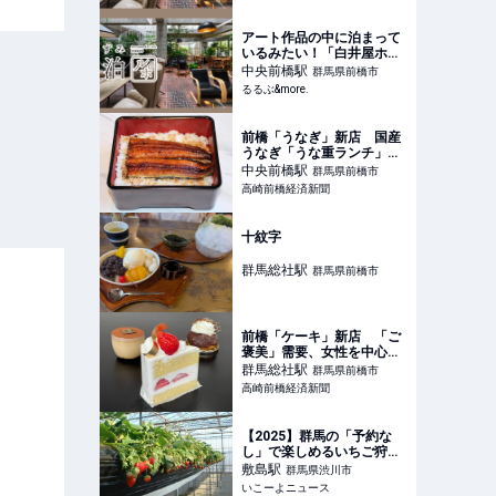
ポ】｜るるぶ&more.
アート作品の中に泊まって
いるみたい！「白井屋ホテ
ル」は注目のおしゃれ建築
中央前橋
駅
群馬県前橋市
ホテル【すみずみ宿泊ル
るるぶ&more.
ポ】｜るるぶ&more.
前橋「うなぎ」新店 国産
うなぎ「うな重ランチ」千
円引き
中央前橋
駅
群馬県前橋市
高崎前橋経済新聞
十紋字
群馬総社
駅
群馬県前橋市
前橋「ケーキ」新店 「ご
褒美」需要、女性を中心に
人気集まる
群馬総社
駅
群馬県前橋市
高崎前橋経済新聞
【2025】群馬の「予約な
し」で楽しめるいちご狩り
4選 すべて食べ放題！
敷島
駅
群馬県渋川市
いこーよニュース