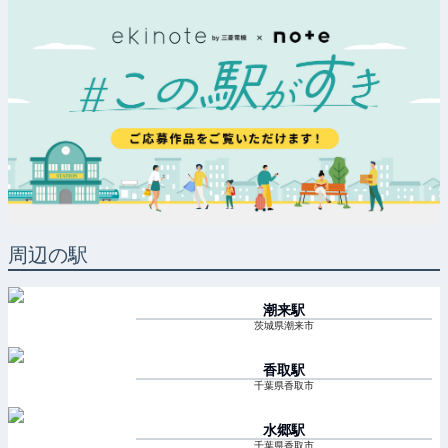
周辺の駅
潮来
駅
茨城県潮来市
香取
駅
千葉県香取市
水郷
駅
千葉県香取市