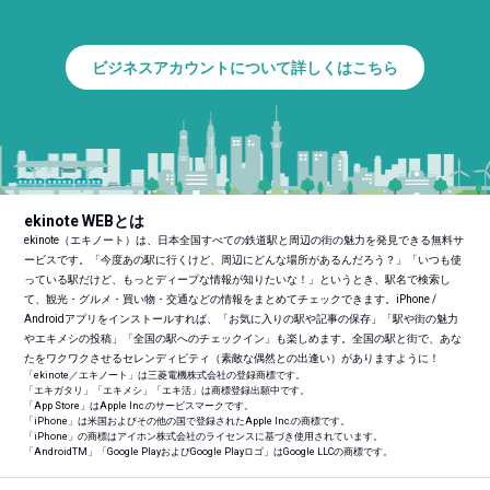
ビジネスアカウントについて詳しくはこちら
ekinote WEBとは
ekinote（エキノート）は、日本全国すべての鉄道駅と周辺の街の魅力を発見できる無料サ
ービスです。「今度あの駅に行くけど、周辺にどんな場所があるんだろう？」「いつも使
っている駅だけど、もっとディープな情報が知りたいな！」というとき、駅名で検索し
て、観光・グルメ・買い物・交通などの情報をまとめてチェックできます。iPhone /
Androidアプリをインストールすれば、「お気に入りの駅や記事の保存」「駅や街の魅力
やエキメシの投稿」「全国の駅へのチェックイン」も楽しめます。全国の駅と街で、あな
たをワクワクさせるセレンディピティ（素敵な偶然との出逢い）がありますように！
「ekinote／エキノート」は三菱電機株式会社の登録商標です。
「エキガタリ」「エキメシ」「エキ活」は商標登録出願中です。
「App Store」はApple Inc.のサービスマークです。
「iPhone」は米国およびその他の国で登録されたApple Inc.の商標です。
「iPhone」の商標はアイホン株式会社のライセンスに基づき使用されています。
「Android
TM
」「Google PlayおよびGoogle Playロゴ」はGoogle LLCの商標です。