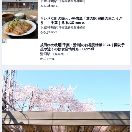
｜千葉｜るるぶ&more.
下総神崎
駅
千葉県香取郡神崎町
るるぶ&more.
ちいさな町の賑わい発信源「道の駅 発酵の里こうざ
き」｜千葉｜るるぶ&more.
下総神崎
駅
千葉県香取郡神崎町
るるぶ&more.
成田ゆめ牧場[千葉・滑河]のお花見情報2024｜開花予
想や近くの飲食店情報も - OZmall
滑河
駅
千葉県成田市
オズモール