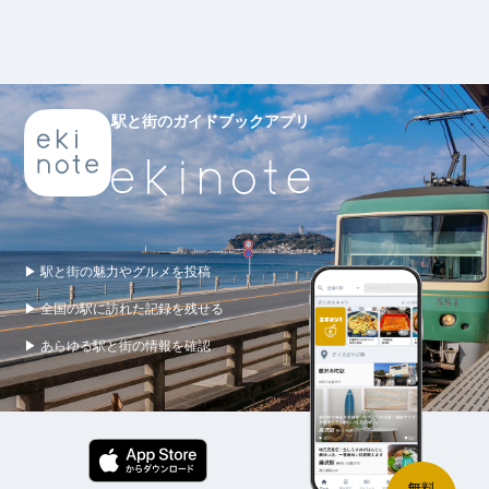
駅と街のガイドブックアプリ
▶ 駅と街の魅力やグルメを投稿
▶ 全国の駅に訪れた記録を残せる
▶ あらゆる駅と街の情報を確認