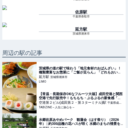
佐原
駅
千葉県香取市
延方
駅
茨城県潮来市
周辺の駅の記事
茨城県の道の駅で味わう「地元食材のおばんざい」！
種類豊富なお惣菜に「ご飯が足らん」「どれもおいし
い」 | LIMO | くらしとお金の経済メディア
延方
駅
茨城県潮来市
LIMO
【常温・長期保存OKなフルーツ大福】成田空港と関西
空港で先行販売中！もちもち・ぷるぷるの新食感「も
ちふる」 | TABIZINE～人生に旅心を～
空港第２ビル(成田第２・第３ターミナル)
駅
千葉県成田
TABIZINE～人生に旅心を～
市
水郷佐原あやめパーク 観蓮会（はす祭り）（2026
年） | 約300品種の花ハスが咲く 水郷のまちの情景を
楽しもう | 千葉県香取市 | いこーよとりっぷ