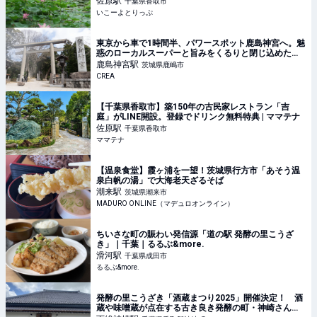
佐原
駅
千葉県香取市
いこーよとりっぷ
東京から車で1時間半、パワースポット鹿島神宮へ。魅
惑のローカルスーパーと旨みをくるりと閉じ込めた野
口カツ。そして名物スイーツ甘太郎。
鹿島神宮
駅
茨城県鹿嶋市
CREA
【千葉県香取市】築150年の古民家レストラン「吉
庭」がLINE開設。登録でドリンク無料特典 | ママテナ
佐原
駅
千葉県香取市
ママテナ
【温泉食堂】霞ヶ浦を一望！茨城県行方市「あそう温
泉白帆の湯」で大海老天ざるそば
潮来
駅
茨城県潮来市
MADURO ONLINE（マデュロオンライン）
ちいさな町の賑わい発信源「道の駅 発酵の里こうざ
き」｜千葉｜るるぶ&more.
滑河
駅
千葉県成田市
るるぶ&more.
発酵の里こうざき「酒蔵まつり2025」開催決定！ 酒
蔵や味噌蔵が点在する古き良き発酵の町・神崎さんぽ