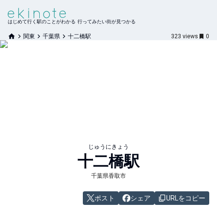
はじめて行く駅のことがわかる 行ってみたい街が見つかる
関東
千葉県
十二橋駅
323
views
0
じゅうにきょう
十二橋
駅
千葉県香取市
ポスト
シェア
URLをコピー