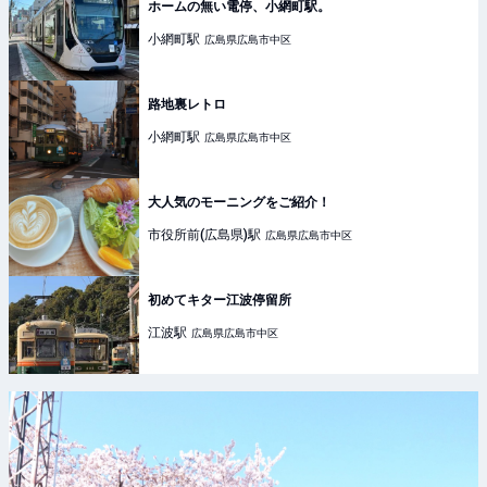
ホームの無い電停、小網町駅。
小網町
駅
広島県広島市中区
路地裏レトロ
小網町
駅
広島県広島市中区
大人気のモーニングをご紹介！
市役所前(広島県)
駅
広島県広島市中区
初めてキター江波停留所
江波
駅
広島県広島市中区