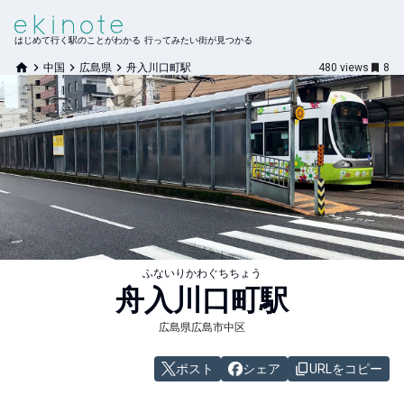
はじめて行く駅のことがわかる 行ってみたい街が見つかる
中国
広島県
舟入川口町駅
480
views
8
ふないりかわぐちちょう
舟入川口町
駅
広島県広島市中区
ポスト
シェア
URLをコピー