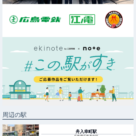
周辺の駅
舟入幸町
駅