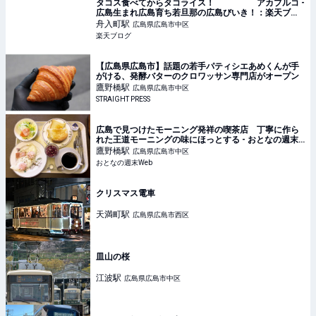
タコス食べてからタコライス！ アカプルコ -
広島生まれ広島育ち若旦那の広島びいき！：楽天ブロ
グ
舟入町
駅
広島県広島市中区
楽天ブログ
【広島県広島市】話題の若手パティシエあめくんが手
がける、発酵バターのクロワッサン専門店がオープン
鷹野橋
駅
広島県広島市中区
STRAIGHT PRESS
広島で見つけたモーニング発祥の喫茶店 丁寧に作ら
れた王道モーニングの味にほっとする - おとなの週末
Web
鷹野橋
駅
広島県広島市中区
おとなの週末Web
クリスマス電車
天満町
駅
広島県広島市西区
皿山の桜
江波
駅
広島県広島市中区