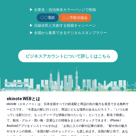
▶ 企業名・自治体名カラーバッジで投稿
〇〇電鉄
△△市観光協会
▶ 沿線住民と共創する投稿キャンペーン
▶ 全国から集客できるデジタルスタンプラリー
ビジネスアカウントについて詳しくはこちら
ekinote WEBとは
ekinote（エキノート）は、日本全国すべての鉄道駅と周辺の街の魅力を発見できる無料サ
ービスです。「今度あの駅に行くけど、周辺にどんな場所があるんだろう？」「いつも使
っている駅だけど、もっとディープな情報が知りたいな！」というとき、駅名で検索し
て、観光・グルメ・買い物・交通などの情報をまとめてチェックできます。iPhone /
Androidアプリをインストールすれば、「お気に入りの駅や記事の保存」「駅や街の魅力
やエキメシの投稿」「全国の駅へのチェックイン」も楽しめます。全国の駅と街で、あな