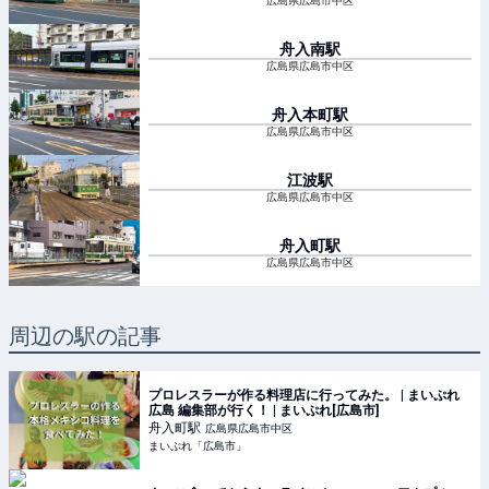
広島県広島市中区
舟入南
駅
広島県広島市中区
舟入本町
駅
広島県広島市中区
江波
駅
広島県広島市中区
舟入町
駅
広島県広島市中区
周辺の駅の記事
プロレスラーが作る料理店に行ってみた。 | まいぷれ
広島 編集部が行く！ | まいぷれ[広島市]
舟入町
駅
広島県広島市中区
まいぷれ「広島市」