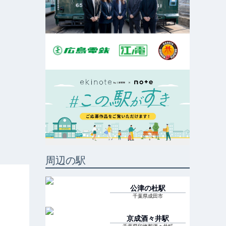
周辺の駅
公津の杜
駅
千葉県成田市
京成酒々井
駅