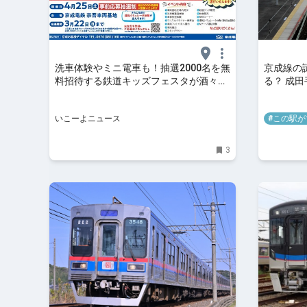
洗車体験やミニ電車も！抽選2000名を無
京成線の
料招待する鉄道キッズフェスタが酒々井
る？ 成
町で開催
海外旅行
いこーよニュース
#この駅が
3