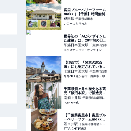
ラベルjp 旅行ガイド
富里ブルーベリーファーム
mokki | 【千葉】時間無制
限で50品種食べ比べ！富里
成田
駅
千葉県成田市
に“過ごす観光農園”mokki
いこーよとりっぷ
ペットもOK！ | 千葉県富里
市 | いこーよとりっぷ
世界初の「AIがデザインし
た建築」は、20年前の日本
に建てられた駅舎だった |
印旛日本医大
駅
千葉県印西市
エクスナレッジ・オンライ
エクスナレッジ・オンライン
ン｜知識が深まる、世界が
広がる
【印西市】「関東の駅百
選」にも認定されている北
総線の印旛日本医大駅
印旛日本医大
駅
千葉県印西市
号外NET 鎌ケ谷市・白井市・印西市
千葉県酒々井の歴史ある蔵
元『飯沼本家』で酒造見学
＆日本酒の飲み比べ！【紺
南酒々井
駅
千葉県印旛郡酒々
野彩夏のこん酒場】Vol.21
non-no web
井町
| 連載| non-no web
【千葉県富里市】富里ブル
ーベリーファームmökkiで
ブルーベリー体験を楽しも
酒々井
駅
千葉県印旛郡酒々井
う！カフェスイーツも
STRAIGHT PRESS
町