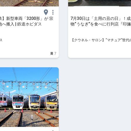
】新型車両「3200形」が 宗
7月30日は「土用の丑の日」！
へ搬入 | 鉄道ホビダス
物“うなぎ”を食べに行列店『印
センター』へ | 【クウネル・サロ
チュア”世代のときめき、全部。
ス
【クウネル・サロン】“マチュア”世代
き、全部。
7