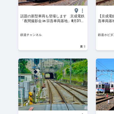
話題の新型車両も登場します 京成電鉄
【京成電鉄
「夜間撮影会 in 宗吾車両基地」8月31日
吾車両基地
に開催 | 鉄道ニュース | 鉄道チャンネル
鉄道チャンネル
鉄道ホビダ
8