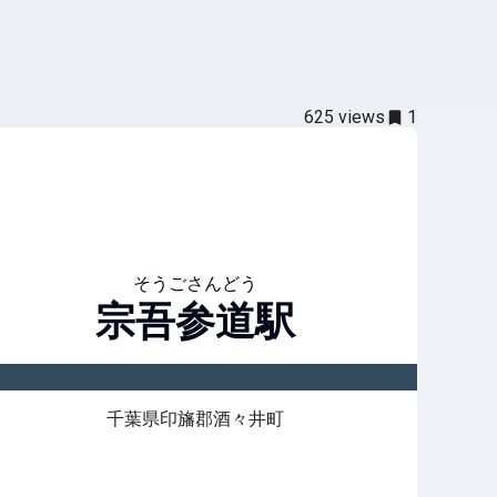
625
views
1
そうごさんどう
宗吾参道
駅
千葉県印旛郡酒々井町