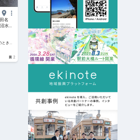
成田名
旛沼水産
ン】“マ
のときめ
2