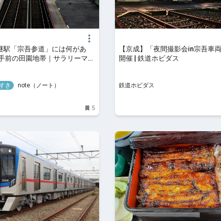
謎駅「宗吾参道」には何があ
【京成】「夜間撮影会in宗吾車
田手前の田園地帯｜サラリーマン
開催 | 鉄道ホビダス
すき
note（ノート）
鉄道ホビダス
5