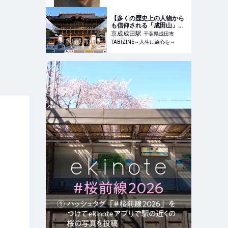
【多くの歴史上の人物から
も信仰される「成田山」】
神田明神との因縁や見どこ
京成成田
駅
千葉県成田市
TABIZINE～人生に旅心を～