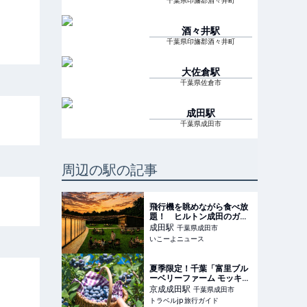
千葉県印旛郡酒々井町
酒々井
駅
千葉県印旛郡酒々井町
大佐倉
駅
千葉県佐倉市
成田
駅
千葉県成田市
周辺の駅の記事
飛行機を眺めながら食べ放
題！ ヒルトン成田のガー
デンBBQが今夏リニューア
成田
駅
千葉県成田市
ル
いこーよニュース
夏季限定！千葉「富里ブル
ーベリーファーム モッキ」
で過ごす、ゆったり食べ放
京成成田
駅
千葉県成田市
題とカフェ時間 | 千葉県 | ト
トラベルjp 旅行ガイド