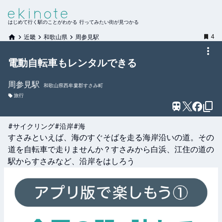
はじめて行く駅のことがわかる 行ってみたい街が見つかる
4
近畿
和歌山県
周参見駅
電動自転車もレンタルできる
周参見
駅
和歌山県西牟婁郡すさみ町
旅行
#サイクリング
#沿岸
#海
すさみといえば、海のすぐそばを走る海岸沿いの道。その
道を自転車で走りませんか？すさみから白浜、江住の道の
駅からすさみなど、沿岸をはしろう