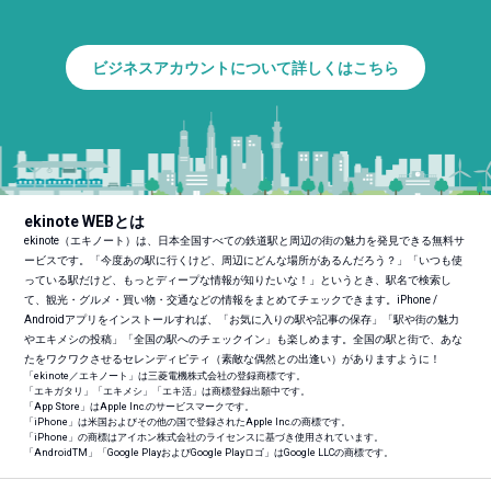
ビジネスアカウントについて詳しくはこちら
ekinote WEBとは
ekinote（エキノート）は、日本全国すべての鉄道駅と周辺の街の魅力を発見できる無料サ
ービスです。「今度あの駅に行くけど、周辺にどんな場所があるんだろう？」「いつも使
っている駅だけど、もっとディープな情報が知りたいな！」というとき、駅名で検索し
て、観光・グルメ・買い物・交通などの情報をまとめてチェックできます。iPhone /
Androidアプリをインストールすれば、「お気に入りの駅や記事の保存」「駅や街の魅力
やエキメシの投稿」「全国の駅へのチェックイン」も楽しめます。全国の駅と街で、あな
たをワクワクさせるセレンディピティ（素敵な偶然との出逢い）がありますように！
「ekinote／エキノート」は三菱電機株式会社の登録商標です。
「エキガタリ」「エキメシ」「エキ活」は商標登録出願中です。
「App Store」はApple Inc.のサービスマークです。
「iPhone」は米国およびその他の国で登録されたApple Inc.の商標です。
「iPhone」の商標はアイホン株式会社のライセンスに基づき使用されています。
「Android
TM
」「Google PlayおよびGoogle Playロゴ」はGoogle LLCの商標です。