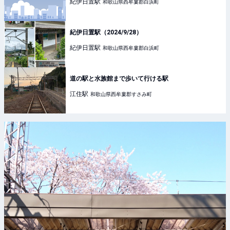
紀伊日置
駅
和歌山県西牟婁郡白浜町
紀伊日置駅（2024/9/28）
紀伊日置
駅
和歌山県西牟婁郡白浜町
道の駅と水族館まで歩いて行ける駅
江住
駅
和歌山県西牟婁郡すさみ町