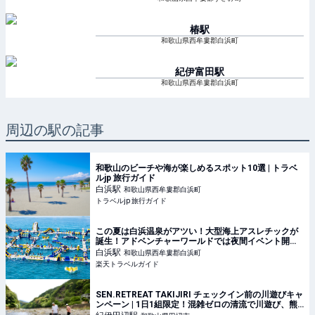
椿
駅
和歌山県西牟婁郡白浜町
紀伊富田
駅
和歌山県西牟婁郡白浜町
周辺の駅の記事
和歌山のビーチや海が楽しめるスポット10選 | トラベ
ルjp 旅行ガイド
白浜
駅
和歌山県西牟婁郡白浜町
トラベルjp 旅行ガイド
この夏は白浜温泉がアツい！大型海上アスレチックが
誕生！アドベンチャーワールドでは夜間イベント開催
【楽天トラベル】
白浜
駅
和歌山県西牟婁郡白浜町
楽天トラベルガイド
SEN.RETREAT TAKIJIRI チェックイン前の川遊びキャ
ンペーン | 1日1組限定！混雑ゼロの清流で川遊び、熊
野古道の宿「SEN.RETREAT TAKIJIRI」夏キャンペー