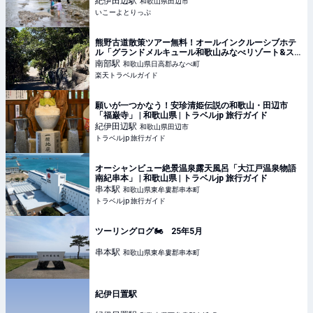
紀伊田辺
駅
和歌山県田辺市
ン | 和歌山県田辺市 | いこーよとりっぷ
いこーよとりっぷ
熊野古道散策ツアー無料！オールインクルーシブホテ
ル「グランドメルキュール和歌山みなべリゾート&ス
パ」 【楽天トラベル】
南部
駅
和歌山県日高郡みなべ町
楽天トラベルガイド
願いが一つかなう！安珍清姫伝説の和歌山・田辺市
「福巌寺」 | 和歌山県 | トラベルjp 旅行ガイド
紀伊田辺
駅
和歌山県田辺市
トラベルjp 旅行ガイド
オーシャンビュー絶景温泉露天風呂「大江戸温泉物語
南紀串本」 | 和歌山県 | トラベルjp 旅行ガイド
串本
駅
和歌山県東牟婁郡串本町
トラベルjp 旅行ガイド
ツーリングログ🏍️ 25年5月
串本
駅
和歌山県東牟婁郡串本町
紀伊日置駅