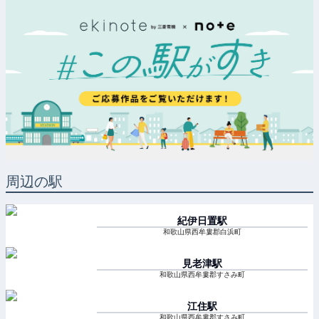
周辺の駅
紀伊日置
駅
和歌山県西牟婁郡白浜町
見老津
駅
和歌山県西牟婁郡すさみ町
江住
駅
和歌山県西牟婁郡すさみ町