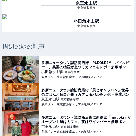
京王永山
駅
東京都多摩市
小田急永山
駅
東京都多摩市
周辺の駅の記事
多摩ニュータウン諏訪商店街「PUDDLEBY（パドルビ
ー）」英国の物語が息づくカフェをレポ – 多摩ポン
小田急永山
駅
東京都多摩市
多摩ポン – 東京都多摩エリアの地域メディア
多摩ニュータウン諏訪商店街「風とキャラバン」世界
のごはんと音楽が集うカフェ＆バルをレポ – 多摩ポン
京王永山
駅
東京都多摩市
多摩ポン – 東京都多摩エリアの地域メディア
多摩ニュータウン・諏訪商店街に新拠点「modoki」が
オープン！昼はカフェ、夜はワインバー – 多摩ポン
京王永山
駅
東京都多摩市
多摩ポン – 東京都多摩エリアの地域メディア