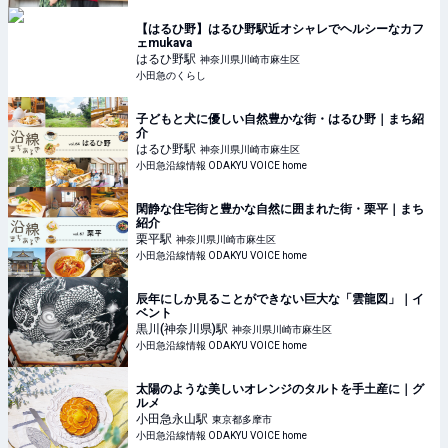
【はるひ野】はるひ野駅近オシャレでヘルシーなカフ
ェmukava
はるひ野
駅
神奈川県川崎市麻生区
小田急のくらし
子どもと犬に優しい自然豊かな街・はるひ野｜まち紹
介
はるひ野
駅
神奈川県川崎市麻生区
小田急沿線情報 ODAKYU VOICE home
閑静な住宅街と豊かな自然に囲まれた街・栗平｜まち
紹介
栗平
駅
神奈川県川崎市麻生区
小田急沿線情報 ODAKYU VOICE home
辰年にしか見ることができない巨大な「雲龍図」｜イ
ベント
黒川(神奈川県)
駅
神奈川県川崎市麻生区
小田急沿線情報 ODAKYU VOICE home
太陽のような美しいオレンジのタルトを手土産に｜グ
ルメ
小田急永山
駅
東京都多摩市
小田急沿線情報 ODAKYU VOICE home