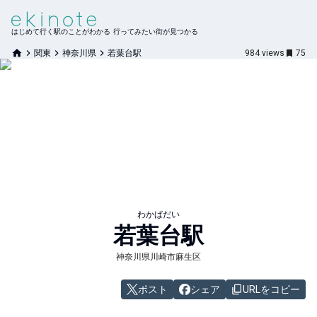
はじめて行く駅のことがわかる 行ってみたい街が見つかる
関東
神奈川県
若葉台駅
984
views
75
わかばだい
若葉台
駅
神奈川県川崎市麻生区
ポスト
シェア
URLをコピー