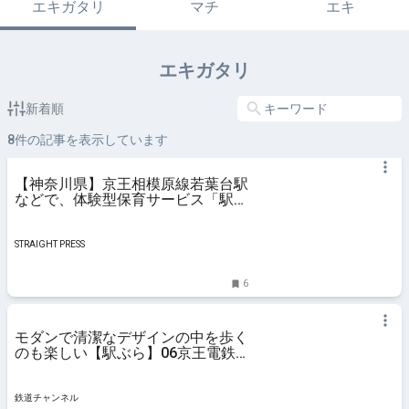
エキガタリ
マチ
エキ
エキガタリ
新着順
8
件の記事を表示しています
【神奈川県】京王相模原線若葉台駅
などで、体験型保育サービス「駅い
くin若葉台」実施！アナウンス体験
も
STRAIGHT PRESS
6
モダンで清潔なデザインの中を歩く
のも楽しい【駅ぶら】06京王電鉄
323 相模原線43 | コラム | 鉄道チ
ャンネル
鉄道チャンネル