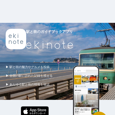
駅と街のガイドブックアプリ
▶ 駅と街の魅力やグルメを投稿
▶ 全国の駅に訪れた記録を残せる
▶ あらゆる駅と街の情報を確認