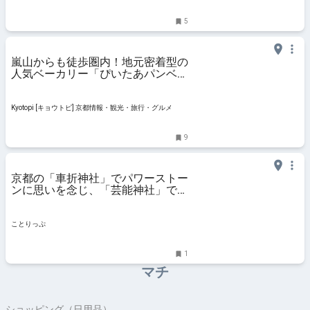
5
嵐山からも徒歩圏内！地元密着型の
人気ベーカリー「ぴいたあパンベー
カーズ」
Kyotopi [キョウトピ] 京都情報・観光・旅行・グルメ
9
京都の「車折神社」でパワーストー
ンに思いを念じ、「芸能神社」でお
けいこ事や芸術の上達を祈願♪ ｜ こ
とりっぷ
ことりっぷ
1
マチ
ショッピング（日用品）