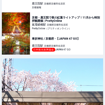
鹿王院
駅
京都府京都市右京区
京都速報
京都・鹿王院で夜の紅葉ライトアップ！11月から特別
拝観開催 | PrettyOnline
嵐電嵯峨
駅
京都府京都市右京区
PrettyOnline（プリティオンライン）
車折神社 / 京都府 -【JAPAN 47 GO】
鹿王院
駅
京都府京都市右京区
日本観光振興協会
JAPAN 47 GO