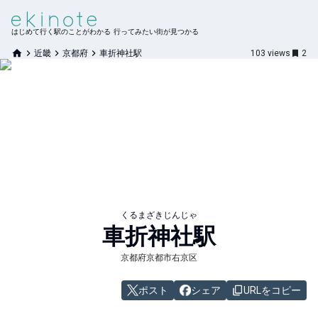
はじめて行く駅のことがわかる 行ってみたい街が見つかる
近畿
京都府
車折神社駅
103
views
2
くるまざきじんじゃ
車折神社
駅
京都府京都市右京区
ポスト
シェア
URLをコピー