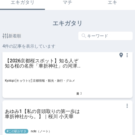
エキガタリ
マチ
エキ
エキガタリ
新着順
4
件の記事を表示しています
【2026京都桜スポット】知る人ぞ
知る桜の名所「車折神社」の河津桜
が見ごろ！
Kyotopi [キョウトピ] 京都情報・観光・旅行・グルメ
3
あゆみ1【私の音頭取りの第一歩は
車折神社から。】｜桜川 小天華
#この駅がすき
note（ノート）