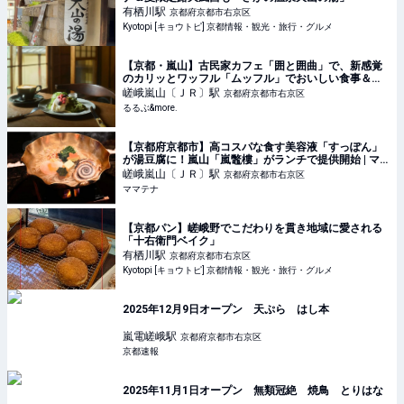
有栖川
駅
京都府京都市右京区
Kyotopi [キョウトピ] 京都情報・観光・旅行・グルメ
【京都・嵐山】古民家カフェ「囲と囲曲」で、新感覚
のカリッとワッフル「ムッフル」でおいしい食事＆ス
イーツ時間｜るるぶ&more.
嵯峨嵐山〔ＪＲ〕
駅
京都府京都市右京区
るるぶ&more.
【京都府京都市】高コスパな食す美容液「すっぽん」
が湯豆腐に！嵐山「嵐鼈樓」がランチで提供開始 | マ
マテナ
嵯峨嵐山〔ＪＲ〕
駅
京都府京都市右京区
ママテナ
【京都パン】嵯峨野でこだわりを貫き地域に愛される
「十右衛門ベイク」
有栖川
駅
京都府京都市右京区
Kyotopi [キョウトピ] 京都情報・観光・旅行・グルメ
2025年12月9日オープン 天ぷら はし本
嵐電嵯峨
駅
京都府京都市右京区
京都速報
2025年11月1日オープン 無類冠絶 焼鳥 とりはな