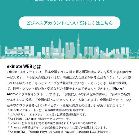
ビジネスアカウントについて詳しくはこちら
ekinote WEBとは
ekinote（エキノート）は、日本全国すべての鉄道駅と周辺の街の魅力を発見できる無料サ
ービスです。「今度あの駅に行くけど、周辺にどんな場所があるんだろう？」「いつも使
っている駅だけど、もっとディープな情報が知りたいな！」というとき、駅名で検索し
て、観光・グルメ・買い物・交通などの情報をまとめてチェックできます。iPhone /
Androidアプリをインストールすれば、「お気に入りの駅や記事の保存」「駅や街の魅力
やエキメシの投稿」「全国の駅へのチェックイン」も楽しめます。全国の駅と街で、あな
たをワクワクさせるセレンディピティ（素敵な偶然との出逢い）がありますように！
「ekinote／エキノート」は三菱電機株式会社の登録商標です。
「エキガタリ」「エキメシ」「エキ活」は商標登録出願中です。
「App Store」はApple Inc.のサービスマークです。
「iPhone」は米国およびその他の国で登録されたApple Inc.の商標です。
「iPhone」の商標はアイホン株式会社のライセンスに基づき使用されています。
「Android
TM
」「Google PlayおよびGoogle Playロゴ」はGoogle LLCの商標です。