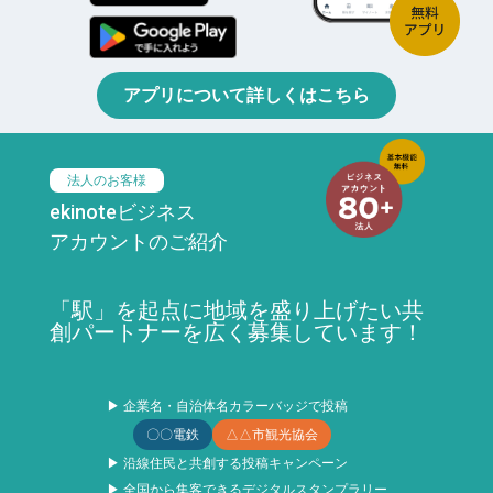
アプリについて詳しくはこちら
法人のお客様
ekinoteビジネス
アカウントのご紹介
「駅」を起点に地域を盛り上げたい共
創パートナーを広く募集しています！
▶ 企業名・自治体名カラーバッジで投稿
〇〇電鉄
△△市観光協会
▶ 沿線住民と共創する投稿キャンペーン
▶ 全国から集客できるデジタルスタンプラリー