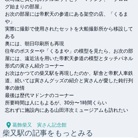
グ始まりの部屋」

お次の部屋には帝釈天の参道にある架空の店、「くるま
や」

実際に撮影で使用されたセットを大船撮影所から移設して
ある

奥には、朝日印刷所も再現

往年のポスターや「くるまや」の模型を見たら、お次の部
屋には、遠近法を用いた帝釈天参道の模型とタッチパネル
形式の寅さん紹介コーナー

お次はかつての柴又駅を再現したのか、駅舎と帝釈人車鉄
道、続いては寅さんグッズの紹介と寅さんが愛した鈍行列
車の旅情

最後は歴代マドンナのコーナー

所要時間は人にもよるが、30分〜1時間くらい

忘れずに施設内にある山田洋次ミュージアムも訪れたい

葛飾柴又 寅さん記念館
柴又
駅の記事をもっとみる