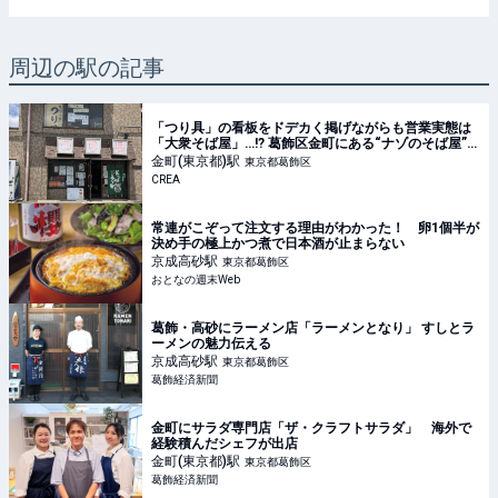
周辺の駅の記事
「つり具」の看板をドデカく掲げながらも営業実態は
「大衆そば屋」…!? 葛飾区金町にある“ナゾのそば屋”が
誕生したヒミツ
金町(東京都)
駅
東京都葛飾区
CREA
常連がこぞって注文する理由がわかった！ 卵1個半が
決め手の極上かつ煮で日本酒が止まらない
京成高砂
駅
東京都葛飾区
おとなの週末Web
葛飾・高砂にラーメン店「ラーメンとなり」 すしとラ
ーメンの魅力伝える
京成高砂
駅
東京都葛飾区
葛飾経済新聞
金町にサラダ専門店「ザ・クラフトサラダ」 海外で
経験積んだシェフが出店
金町(東京都)
駅
東京都葛飾区
葛飾経済新聞