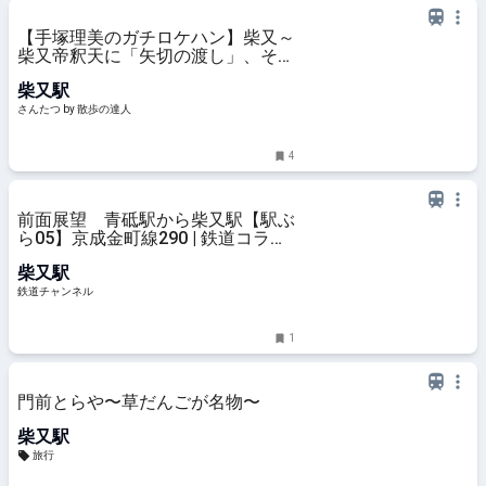
【手塚理美のガチロケハン】柴又～
柴又帝釈天に「矢切の渡し」、そし
て焼草だんごとビールで乾杯！｜さ
柴又駅
んたつ by 散歩の達人
さんたつ by 散歩の達人
4
前面展望 青砥駅から柴又駅【駅ぶ
ら05】京成金町線290 | 鉄道コラム
| 鉄道チャンネル
柴又駅
鉄道チャンネル
1
門前とらや〜草だんごが名物〜
柴又駅
旅行