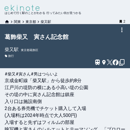
はじめて行く駅のことがわかる 行ってみたい街が見つかる
2
関東
東京都
柴又駅
葛飾柴又 寅さん記念館
柴又
駅
東京都葛飾区
旅行
#柴又
#寅さん
#男はつらいよ
京成金町線「柴又駅」から徒歩約8分

江戸川の堤防の横にある小高い堤の公園

その堤の中に寅さん記念館は鎮座

入り口は施設南側

2台ある券売機でチケット購入して入場

(入場料は2024年時点で大人500円)

入場すると先ずはフィルムの部屋

映写機と寅さんのシルエットとテーマソング、「プロロー