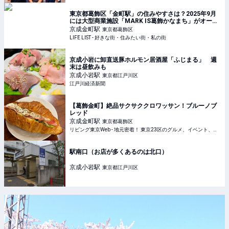
東京都葛飾区「金町駅」の住みやすさは？2025年9月
には大型商業施設「MARK IS葛飾かなまち」がオープ
ン - LIFE LIST - 好きな街・住みたい街・私の街
京成金町
駅
東京都葛飾区
LIFE LIST - 好きな街・住みたい街・私の街
京成小岩に卸直送豚ホルモン居酒屋「ふじまる」 週
末は昼飲みも
京成小岩
駅
東京都江戸川区
江戸川経済新聞
【葛飾金町】絶品サクサククロワッサン！ブルーノブ
レッド
京成金町
駅
東京都葛飾区
リビング東京Web - 地元密着！ 東京23区のグルメ、イベント、お出かけ、習い事情報
駅南口（お店が多くあるのは北口）
京成小岩
駅
東京都江戸川区