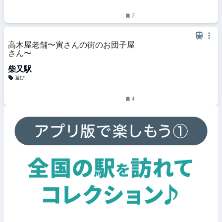
2
高木屋老舗〜寅さんの街のお団子屋
さん〜
柴又駅
遊び
4