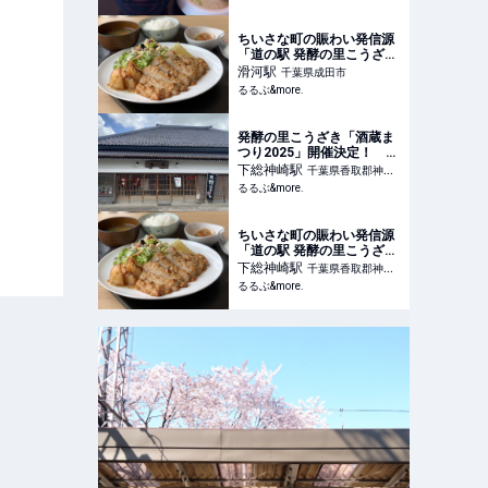
ちいさな町の賑わい発信源
「道の駅 発酵の里こうざ
き」｜千葉｜るるぶ
滑河
駅
千葉県成田市
&more.
るるぶ&more.
発酵の里こうざき「酒蔵ま
つり2025」開催決定！ 酒
蔵や味噌蔵が点在する古き
下総神崎
駅
千葉県香取郡神崎
良き発酵の町・神崎さんぽ
るるぶ&more.
町
｜千葉｜るるぶ&more.
ちいさな町の賑わい発信源
「道の駅 発酵の里こうざ
き」｜千葉｜るるぶ
下総神崎
駅
千葉県香取郡神崎
&more.
るるぶ&more.
町