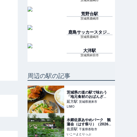
茨城県鹿嶋市
荒野台
駅
茨城県鹿嶋市
鹿島サッカースタジア
ム
駅
茨城県鹿嶋市
大洋
駅
茨城県鉾田市
周辺の駅の記事
茨城県の道の駅で味わう
「地元食材のおばんざ
い」！種類豊富なお惣菜に
延方
駅
茨城県潮来市
「ご飯が足らん」「どれも
LIMO
おいしい」 | LIMO | くらし
とお金の経済メディア
水郷佐原あやめパーク 観
蓮会（はす祭り）（2026
年） | 約300品種の花ハスが
佐原
駅
千葉県香取市
咲く 水郷のまちの情景を楽
いこーよとりっぷ