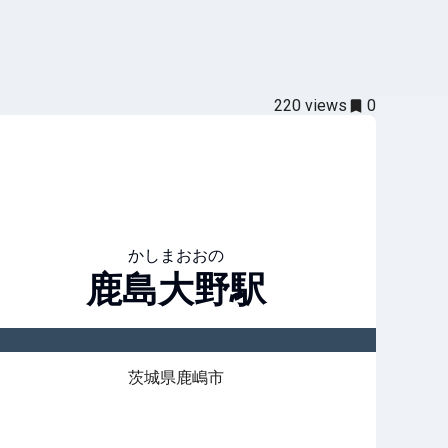
220
views
0
かしまおおの
鹿島大野
駅
茨城県鹿嶋市