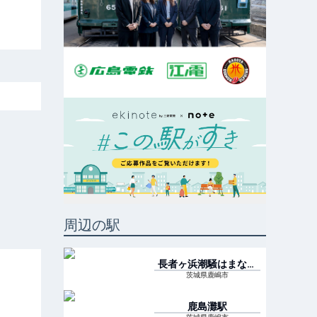
周辺の駅
長者ヶ浜潮騒はまなす
公園前
駅
茨城県鹿嶋市
鹿島灘
駅