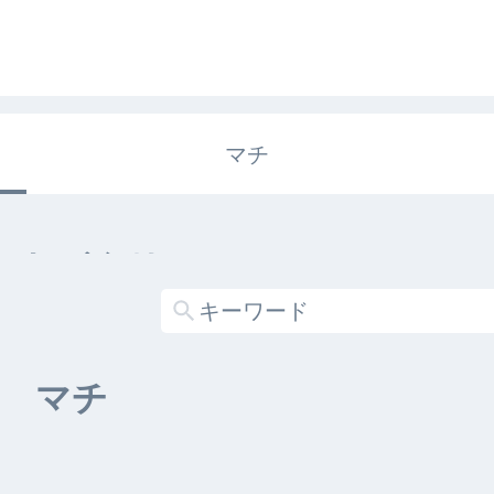
マチ
エキガタリ
する記事がありません
マチ