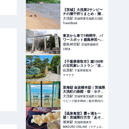
しもう | 千葉県香取市 | いこ
ーよとりっぷ
【茨城】大洗第2サンビー
チの潮干狩りまとめ：潮干
狩りの時期や場所を解説 -
大洗
駅
茨城県東茨城郡大洗町
子育て情報を探すならトラ
TravelBook
ベルブックファミリー
東京から車で1時間半、パ
ワースポット鹿島神宮へ。
魅惑のローカルスーパーと
鹿島神宮
駅
茨城県鹿嶋市
旨みをくるりと閉じ込めた
CREA
野口カツ。そして名物スイ
ーツ甘太郎。
【千葉県香取市】築150年
の古民家レストラン「吉
庭」がLINE開設。登録でド
佐原
駅
千葉県香取市
リンク無料特典 | ママテナ
ママテナ
里海邸 金波楼本邸｜茨城県
大洗町の旅館・宿・ホテル
｜リビング栃木WEB
大洗
駅
茨城県東茨城郡大洗町
リビング栃木Web｜栃木県内の最新グルメ・おでかけ情報を毎日配信！
【温泉食堂】霞ヶ浦を一
望！茨城県行方市「あそう
温泉白帆の湯」で大海老天
潮来
駅
茨城県潮来市
ざるそば
MADURO ONLINE（マデュロオンライン）