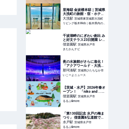
ベルブックファミリー
里海邸 金波楼本邸｜茨城県
大洗町の旅館・宿・ホテル
｜リビング栃木WEB
大洗
駅
茨城県東茨城郡大洗町
リビング栃木Web｜栃木県内の最新グルメ・おでかけ情報を毎日配信！
千波湖畔のにぎわい創出 み
と好文テラス23日開業 レス
トランや直売所 「水戸黒」
偕楽園
駅
茨城県水戸市
屋根の平屋6棟 茨城 | きた
きたかんナビ
かんナビ
夜の水族館がさらに進化！
「アクアワールド・大洗」
のナイトプログラムがリニ
那珂湊
駅
茨城県ひたちなか市
ューアル
いこーよニュース
【茨城・水戸】2026年春オ
ープン！ 「niko and ...
BASE」でサウナ・カフ
偕楽園
駅
茨城県水戸市
ェ・BBQ・ピックルボール
るるぶ&more.
を楽しもう｜るるぶ
&more.
「第130回記念 水戸の梅ま
つり」 偕楽園&弘道館で早
春を満喫！ みどころ完全
水戸
駅
茨城県水戸市
ガイド｜るるぶ&more.
るるぶ&more.