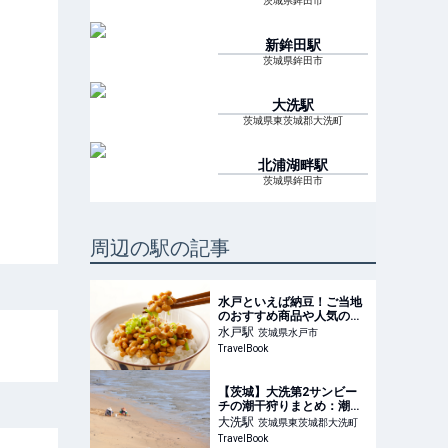
茨城県鉾田市
新鉾田
駅
茨城県鉾田市
大洗
駅
茨城県東茨城郡大洗町
北浦湖畔
駅
茨城県鉾田市
周辺の駅の記事
水戸といえば納豆！ご当地
のおすすめ商品や人気の見
学スポットを紹介！ - おす
水戸
駅
茨城県水戸市
すめ旅行を探すならトラベ
TravelBook
ルブック(TravelBook)
【茨城】大洗第2サンビー
チの潮干狩りまとめ：潮干
狩りの時期や場所を解説 -
大洗
駅
茨城県東茨城郡大洗町
子育て情報を探すならトラ
TravelBook