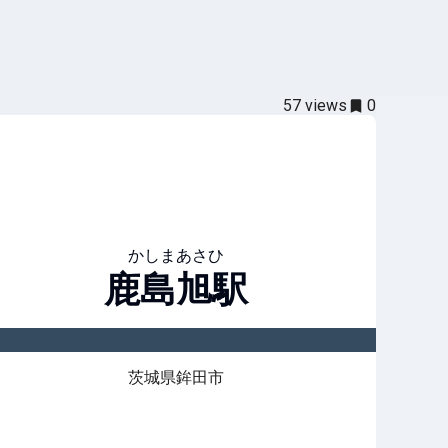
57
views
0
かしまあさひ
鹿島旭
駅
茨城県鉾田市