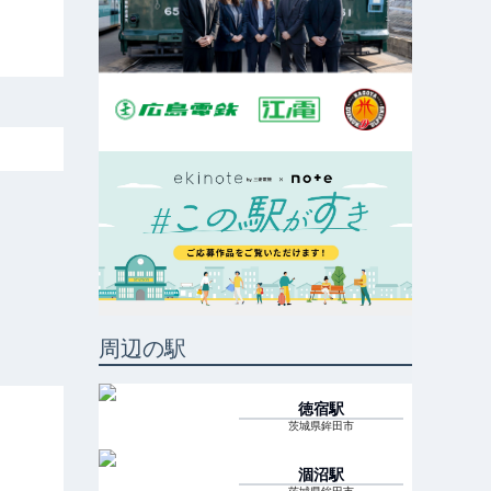
周辺の駅
徳宿
駅
茨城県鉾田市
涸沼
駅