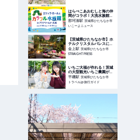
はらぺこあおむしと海の仲
間がコラボ！大洗水族館で
色彩豊かな絵本の世界を親
那珂湊
駅
茨城県ひたちなか市
子で体験
いこーよニュース
【茨城県ひたちなか市】ホ
テルクリスタルパレスに夏
秋限定ガーデンレストラン
金上
駅
茨城県ひたちなか市
「AQCUA GRILL
STRAIGHT PRESS
GARDEN」OPEN！コース
やBBQを音楽と共に
いちご大福が作れる！茨城
の大型観光いちご農園がパ
ワーアップ | 茨城県 | トラベ
平磯
駅
茨城県ひたちなか市
ルjp 旅行ガイド
トラベルjp 旅行ガイド