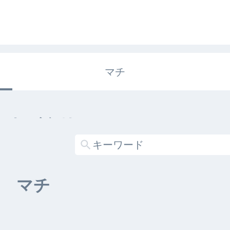
マチ
エキガタリ
する記事がありません
マチ