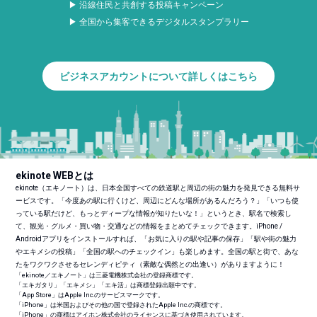
▶ 沿線住民と共創する投稿キャンペーン
▶ 全国から集客できるデジタルスタンプラリー
ビジネスアカウントについて詳しくはこちら
ekinote WEBとは
ekinote（エキノート）は、日本全国すべての鉄道駅と周辺の街の魅力を発見できる無料サ
ービスです。「今度あの駅に行くけど、周辺にどんな場所があるんだろう？」「いつも使
っている駅だけど、もっとディープな情報が知りたいな！」というとき、駅名で検索し
て、観光・グルメ・買い物・交通などの情報をまとめてチェックできます。iPhone /
Androidアプリをインストールすれば、「お気に入りの駅や記事の保存」「駅や街の魅力
やエキメシの投稿」「全国の駅へのチェックイン」も楽しめます。全国の駅と街で、あな
たをワクワクさせるセレンディピティ（素敵な偶然との出逢い）がありますように！
「ekinote／エキノート」は三菱電機株式会社の登録商標です。
「エキガタリ」「エキメシ」「エキ活」は商標登録出願中です。
「App Store」はApple Inc.のサービスマークです。
「iPhone」は米国およびその他の国で登録されたApple Inc.の商標です。
「iPhone」の商標はアイホン株式会社のライセンスに基づき使用されています。