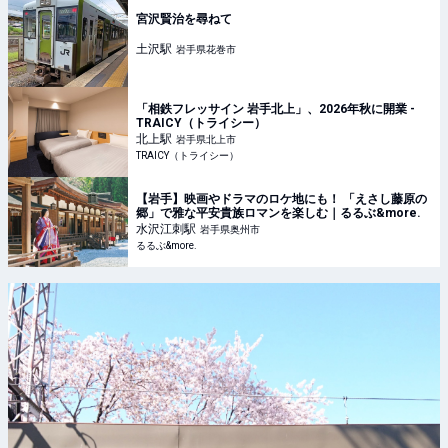
宮沢賢治を尋ねて
土沢
駅
岩手県花巻市
「相鉄フレッサイン 岩手北上」、2026年秋に開業 -
TRAICY（トライシー）
北上
駅
岩手県北上市
TRAICY（トライシー）
【岩手】映画やドラマのロケ地にも！ 「えさし藤原の
郷」で雅な平安貴族ロマンを楽しむ｜るるぶ&more.
水沢江刺
駅
岩手県奥州市
るるぶ&more.