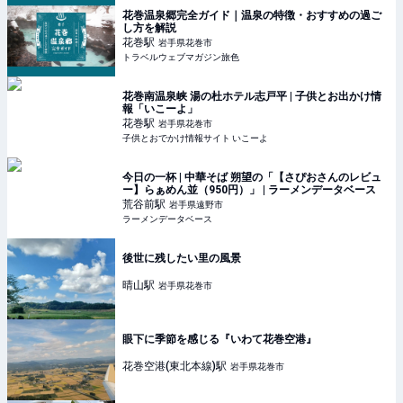
花巻温泉郷完全ガイド｜温泉の特徴・おすすめの過ご
し方を解説
花巻
駅
岩手県花巻市
トラベルウェブマガジン旅色
花巻南温泉峡 湯の杜ホテル志戸平 | 子供とお出かけ情
報「いこーよ」
花巻
駅
岩手県花巻市
子供とおでかけ情報サイト いこーよ
今日の一杯 | 中華そば 朔望の「【さぴおさんのレビュ
ー】らぁめん並（950円）」 | ラーメンデータベース
荒谷前
駅
岩手県遠野市
ラーメンデータベース
後世に残したい里の風景
晴山
駅
岩手県花巻市
眼下に季節を感じる『いわて花巻空港』
花巻空港(東北本線)
駅
岩手県花巻市