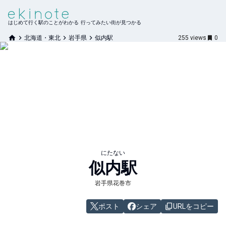
はじめて行く駅のことがわかる 行ってみたい街が見つかる
北海道・東北
岩手県
似内駅
255
views
0
にたない
似内
駅
岩手県花巻市
ポスト
シェア
URLをコピー