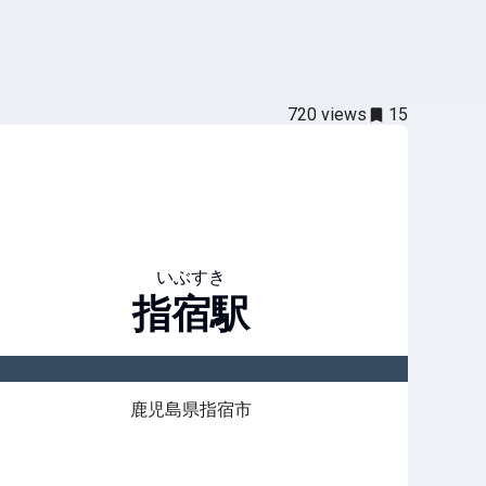
720
views
15
いぶすき
指宿
駅
鹿児島県指宿市