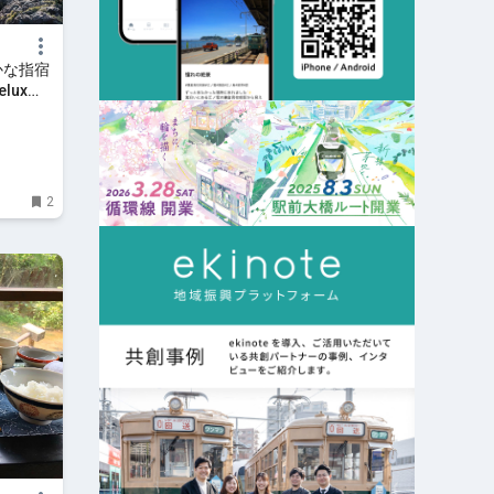
かな指宿
lux
2