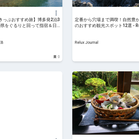
8きっぷおすすめ旅】博多発2泊3
定番から穴場まで満喫！自然豊
5県をぐるりと回って指宿＆日
のおすすめ観光スポット12選 - Re
駅・西大山を目指す（日豊本
Journal
枕崎線ほか）｜旅の手帖WEB
EB
Relux Journal
0