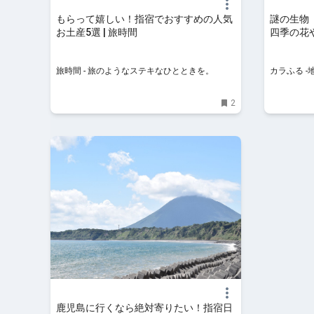
もらって嬉しい！指宿でおすすめの人気
謎の生物
お土産5選 | 旅時間
四季の花
る -地方
旅時間 - 旅のようなステキなひとときを。
カラふる 
2
鹿児島に行くなら絶対寄りたい！指宿日