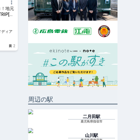
コ！地元
RIP[リ
けメディア
2
周辺の駅
二月田
駅
鹿児島県指宿市
山川
駅