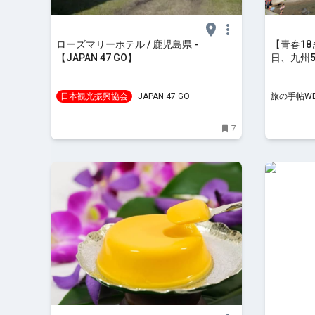
ローズマリーホテル / 鹿児島県 -
【青春1
【JAPAN 47 GO】
日、九州
本最南端
線・指宿
日本観光振興協会
JAPAN 47 GO
旅の手帖W
7