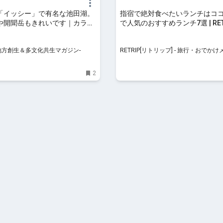
「イッシー」で有名な池田湖。
指宿で絶対食べたいランチはコ
や開聞岳もきれいです｜カラふ
で人気のおすすめランチ7選 | RET
創生＆多文化共生マガジン-
トリップ]
-地方創生＆多文化共生マガジン-
RETRIP[リトリップ] - 旅行・おでか
2