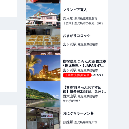
マリンピア喜入
喜入
駅
鹿児島県鹿児島市
【公式】鹿児島市の観光・旅行情報サイト｜かごしま市観光ナビ
おまがりコロッケ
宮ヶ浜
駅
鹿児島県指宿市
指宿温泉 こらんの湯 錦江楼
/ 鹿児島県 -【JAPAN 47
GO】
宮ヶ浜
駅
鹿児島県指宿市
日本観光振興協会
JAPAN 47 GO
【青春18きっぷおすすめ
旅】博多発2泊3日、九州5
県をぐるりと回って指宿＆
西大山
駅
鹿児島県指宿市
日本最南端駅・西大山を目
旅の手帖WEB
指す（日豊本線・指宿枕崎
線ほか）｜旅の手帖WEB
おにぐちラーメン🍜
頴娃
駅
鹿児島県南九州市