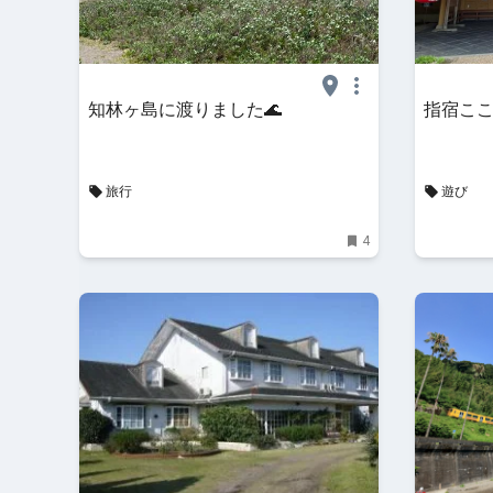
知林ヶ島に渡りました🌊
指宿ここ
旅行
遊び
4