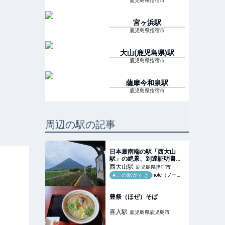
鹿児島県指宿市
宮ヶ浜
駅
鹿児島県指宿市
大山(鹿児島県)
駅
鹿児島県指宿市
薩摩今和泉
駅
鹿児島県指宿市
周辺の駅の記事
日本最南端の駅「西大山
駅」の絶景、到達証明書の
もらい方｜日本一周、世界
西大山
駅
鹿児島県指宿市
一周 もふP
#この駅がすき
note（ノート）
豊祭（ほぜ）そば
喜入
駅
鹿児島県鹿児島市