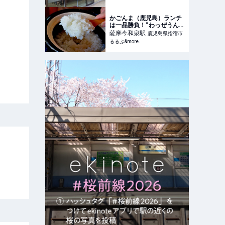
かごんま（鹿児島）ランチ
は一品勝負！“わっぜうんま
か”土鍋ごはん｜るるぶ
薩摩今和泉
駅
鹿児島県指宿市
&more.
るるぶ&more.