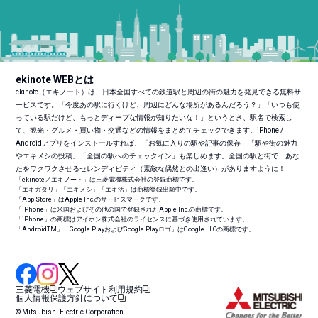
ekinote WEBとは
ekinote（エキノート）は、日本全国すべての鉄道駅と周辺の街の魅力を発見できる無料サ
ービスです。「今度あの駅に行くけど、周辺にどんな場所があるんだろう？」「いつも使
っている駅だけど、もっとディープな情報が知りたいな！」というとき、駅名で検索し
て、観光・グルメ・買い物・交通などの情報をまとめてチェックできます。iPhone /
Androidアプリをインストールすれば、「お気に入りの駅や記事の保存」「駅や街の魅力
やエキメシの投稿」「全国の駅へのチェックイン」も楽しめます。全国の駅と街で、あな
たをワクワクさせるセレンディピティ（素敵な偶然との出逢い）がありますように！
「ekinote／エキノート」は三菱電機株式会社の登録商標です。
「エキガタリ」「エキメシ」「エキ活」は商標登録出願中です。
「App Store」はApple Inc.のサービスマークです。
「iPhone」は米国およびその他の国で登録されたApple Inc.の商標です。
「iPhone」の商標はアイホン株式会社のライセンスに基づき使用されています。
「Android
TM
」「Google PlayおよびGoogle Playロゴ」はGoogle LLCの商標です。
三菱電機
ウェブサイト利用規約
個人情報保護方針について
© Mitsubishi Electric Corporation