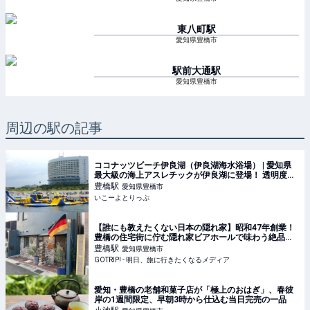
東八町
駅
愛知県豊橋市
駅前大通
駅
愛知県豊橋市
周辺の駅の記事
ココナッツビーチ伊良湖（伊良湖海水浴場） | 愛知県
最大級の海上アスレチックが伊良湖に登場！ 透明度抜
群の海で思いっきり遊ぼう！ | 愛知県田原市 | いこーよ
豊橋
駅
愛知県豊橋市
とりっぷ
いこーよとりっぷ
【誰にも教えたくない日本の隠れ家】昭和47年創業！
豊橋の住宅街に佇む隠れ家ビアホールで味わう絶品ビ
ールとは？ / 愛知県豊橋市の「ビアホール 独逸（どい
豊橋
駅
愛知県豊橋市
つ）」 - GOTRIP!
GOTRIP! - 明日、旅に行きたくなるメディア
愛知・豊橋の老舗和菓子店が「極上のおはぎ」、春彼
岸の1週間限定、早朝3時から仕込む当日完売の一品