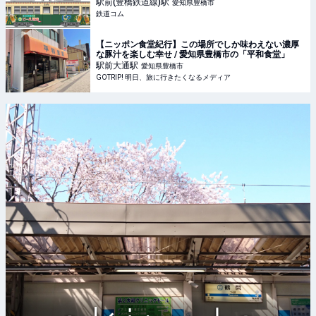
駅前(豊橋鉄道線)
駅
愛知県豊橋市
鉄道コム
【ニッポン食堂紀行】この場所でしか味わえない濃厚
な豚汁を楽しむ幸せ / 愛知県豊橋市の「平和食堂」
駅前大通
駅
愛知県豊橋市
GOTRIP! 明日、旅に行きたくなるメディア