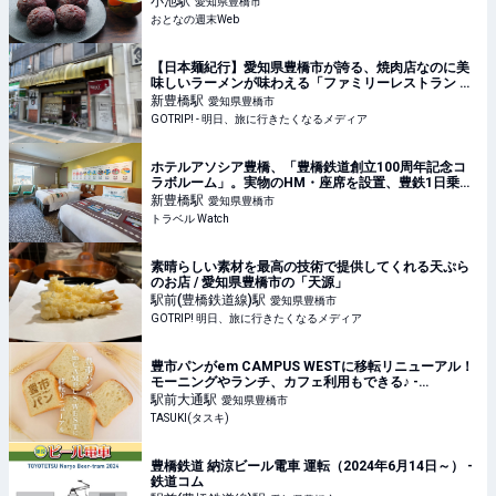
小池
駅
愛知県豊橋市
おとなの週末Web
【日本麺紀行】愛知県豊橋市が誇る、焼肉店なのに美
味しいラーメンが味わえる「ファミリーレストラン 平
和園」とは？ - GOTRIP!
新豊橋
駅
愛知県豊橋市
GOTRIP! - 明日、旅に行きたくなるメディア
ホテルアソシア豊橋、「豊橋鉄道創立100周年記念コ
ラボルーム」。実物のHM・座席を設置、豊鉄1日乗車
券つき
新豊橋
駅
愛知県豊橋市
トラベル Watch
素晴らしい素材を最高の技術で提供してくれる天ぷら
のお店 / 愛知県豊橋市の「天源」
駅前(豊橋鉄道線)
駅
愛知県豊橋市
GOTRIP! 明日、旅に行きたくなるメディア
豊市パンがem CAMPUS WESTに移転リニューアル！
モーニングやランチ、カフェ利用もできる♪ -
TASUKI(タスキ)
駅前大通
駅
愛知県豊橋市
TASUKI(タスキ)
豊橋鉄道 納涼ビール電車 運転（2024年6月14日～） -
鉄道コム