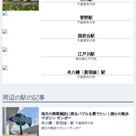
千葉県市川市
菅野
駅
千葉県市川市
国府台
駅
千葉県市川市
江戸川
駅
東京都江戸川区
本八幡〔新宿線〕
駅
千葉県市川市
周辺の駅の記事
地方の商業施設に残るバブルを愛でたい｜誰かの散歩
マガジン サンポー
本八幡〔新宿線〕
駅
千葉県市川市
誰かの散歩マガジン サンポー