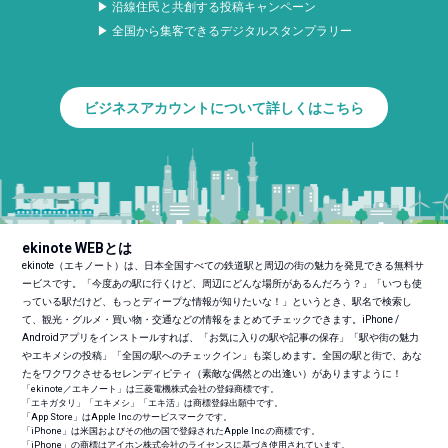
▶ 沿線住民と共創する投稿キャンペーン
▶ 全国から集客できるデジタルスタンプラリー
ビジネスアカウントについて詳しくはこちら
ekinote WEBとは
ekinote（エキノート）は、日本全国すべての鉄道駅と周辺の街の魅力を発見できる無料サ
ービスです。「今度あの駅に行くけど、周辺にどんな場所があるんだろう？」「いつも使
っている駅だけど、もっとディープな情報が知りたいな！」というとき、駅名で検索し
て、観光・グルメ・買い物・交通などの情報をまとめてチェックできます。iPhone /
Androidアプリをインストールすれば、「お気に入りの駅や記事の保存」「駅や街の魅力
やエキメシの投稿」「全国の駅へのチェックイン」も楽しめます。全国の駅と街で、あな
たをワクワクさせるセレンディピティ（素敵な偶然との出逢い）がありますように！
「ekinote／エキノート」は三菱電機株式会社の登録商標です。
「エキガタリ」「エキメシ」「エキ活」は商標登録出願中です。
「App Store」はApple Inc.のサービスマークです。
「iPhone」は米国およびその他の国で登録されたApple Inc.の商標です。
「iPhone」の商標はアイホン株式会社のライセンスに基づき使用されています。