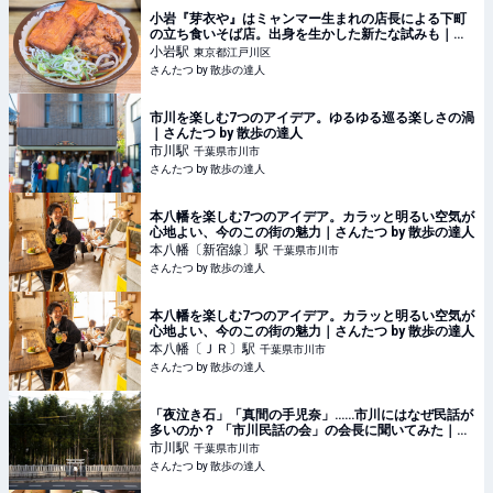
小岩『芽衣や』はミャンマー生まれの店長による下町
の立ち食いそば店。出身を生かした新たな試みも｜さ
んたつ by 散歩の達人
小岩
駅
東京都江戸川区
さんたつ by 散歩の達人
市川を楽しむ7つのアイデア。ゆるゆる巡る楽しさの渦
｜さんたつ by 散歩の達人
市川
駅
千葉県市川市
さんたつ by 散歩の達人
本八幡を楽しむ7つのアイデア。カラッと明るい空気が
心地よい、今のこの街の魅力｜さんたつ by 散歩の達人
本八幡〔新宿線〕
駅
千葉県市川市
さんたつ by 散歩の達人
本八幡を楽しむ7つのアイデア。カラッと明るい空気が
心地よい、今のこの街の魅力｜さんたつ by 散歩の達人
本八幡〔ＪＲ〕
駅
千葉県市川市
さんたつ by 散歩の達人
「夜泣き石」「真間の手児奈」……市川にはなぜ民話が
多いのか？ 「市川民話の会」の会長に聞いてみた｜さ
んたつ by 散歩の達人
市川
駅
千葉県市川市
さんたつ by 散歩の達人