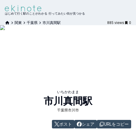
はじめて行く駅のことがわかる 行ってみたい街が見つかる
関東
千葉県
市川真間駅
885
views
0
いちかわまま
市川真間
駅
千葉県市川市
ポスト
シェア
URLをコピー