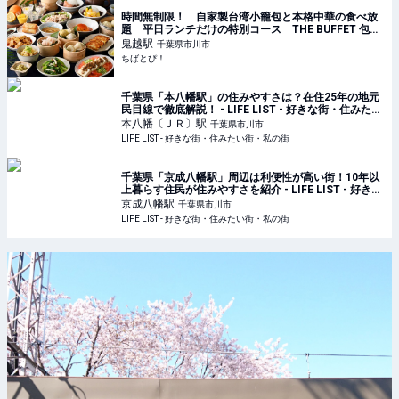
時間無制限！ 自家製台湾小籠包と本格中華の食べ放
題 平日ランチだけの特別コース THE BUFFET 包包
點心 市川ニッケコルトンプラザ - ちばとぴ！
鬼越
駅
千葉県市川市
ちばとぴ！
千葉県「本八幡駅」の住みやすさは？在住25年の地元
民目線で徹底解説！ - LIFE LIST - 好きな街・住みたい
街・私の街
本八幡〔ＪＲ〕
駅
千葉県市川市
LIFE LIST - 好きな街・住みたい街・私の街
千葉県「京成八幡駅」周辺は利便性が高い街！10年以
上暮らす住民が住みやすさを紹介 - LIFE LIST - 好きな
街・住みたい街・私の街
京成八幡
駅
千葉県市川市
LIFE LIST - 好きな街・住みたい街・私の街