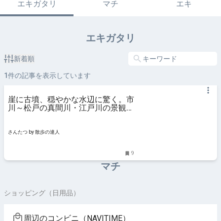
エキガタリ
マチ
エキ
エキガタリ
新着順
1
件の記事を表示しています
崖に古墳、穏やかな水辺に驚く。市
川～松戸の真間川・江戸川の景観
【「水と歩く」を歩く】｜さんたつ
by 散歩の達人
さんたつ by 散歩の達人
9
マチ
ショッピング（日用品）
周辺のコンビニ（NAVITIME）