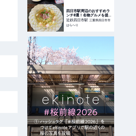
食らう！ - おとなの週末公
式｜おいしくて、ためにな
る食のニュースサイト
四日市駅周辺のおすすめラ
ンチ8選！名物グルメを提
供する人気店や隠れ家店ま
近鉄四日市
駅
三重県四日市市
で徹底リサーチ | はらへり
はらへり