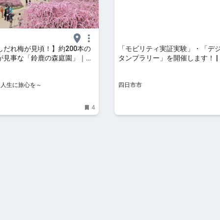
しだれ梅が見頃！】約200本の
「モビリティ実証実験」・「デ
が見事な「鈴鹿の森庭園」｜幽
タンプラリー」を開催します！ |
ライトアップや幻想的なミスト
市役所
BIZINE～人生に旅心を～
NE～人生に旅心を～
四日市市
4