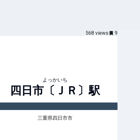
568
views
9
よっかいち
四日市〔ＪＲ〕
駅
三重県四日市市