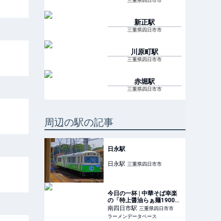
三重県四日市市
新正
駅
三重県四日市市
川原町
駅
三重県四日市市
赤堀
駅
三重県四日市市
周辺の駅の記事
日永駅
日永
駅
三重県四日市市
今日の一杯 | 中華そば幸楽
の「特上醤油らぁ麺1900円
＋鶏油そば600円（追加の
南四日市
駅
三重県四日市市
場合のみ注文可能）」 | ラ
ラーメンデータベース