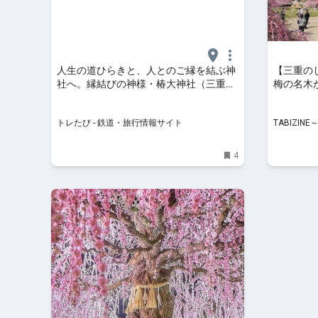
人生の道ひらきと、人とのご縁を結ぶ神
【三重の
社へ。縁結びの神様・椿大神社（三重）
梅の名木
【むすび鉄】 | トレたび - 鉄道・旅行情
玄な夜間
報サイト
も | TA
トレたび - 鉄道・旅行情報サイト
TABIZI
4