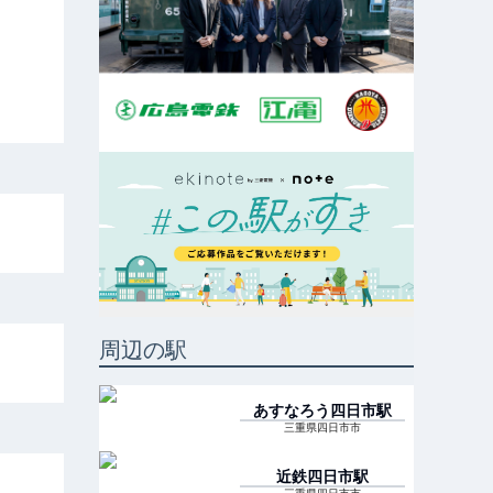
周辺の駅
あすなろう四日市
駅
三重県四日市市
近鉄四日市
駅