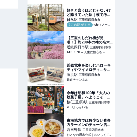
ーメンデータベース
好きと言うほどじゃないけ
ど降りていた駅｜横で考え
る人
日永
駅
三重県四日市市
#この駅がすき
note（ノート）
【三重のしだれ梅が見
頃！】約200本の梅の名木
が見事な「鈴鹿の森庭園」
近鉄四日市
駅
三重県四日市市
｜幽玄な夜間ライトアップ
TABIZINE～人生に旅心を～
や幻想的なミストも |
TABIZINE～人生に旅心を
～
近鉄電車を楽しむハローキ
ティやマイメロディ… サン
リオキャラクターがデザイ
塩浜
駅
三重県四日市市
ンされたグッズを発売 近鉄
鉄道チャンネル
車両エンジニアリング | 鉄
道ニュース | 鉄道チャンネ
ル
今年は昭和100年「大人の
駄菓子屋」へようこそ 懐
かしのおもちゃあふれるレ
桜(三重県)
駅
三重県四日市市
トロ喫茶 菰野町
YOUよっかいち
東海地方では数少ない喜多
方ラーメンのチェーン店
『喜多方ラーメン 坂内』で
西日野
駅
三重県四日市市
「半チャーハンセット」を
おとなの週末公式｜おいしくて、ためになる食のニュースサイト