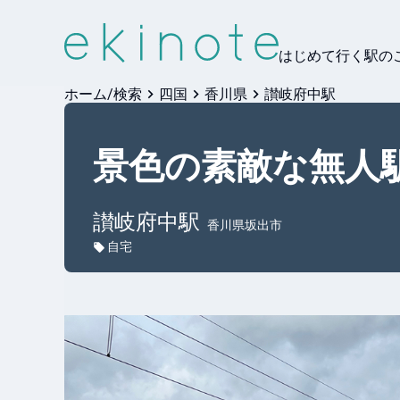
はじめて行く駅の
ホーム/検索
四国
香川県
讃岐府中駅
景色の素敵な無人
讃岐府中
駅
香川県坂出市
自宅