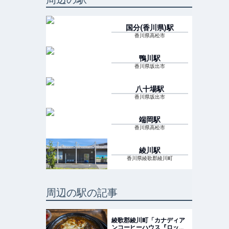
国分(香川県)
駅
香川県高松市
鴨川
駅
香川県坂出市
八十場
駅
香川県坂出市
端岡
駅
香川県高松市
綾川
駅
香川県綾歌郡綾川町
周辺の駅の記事
綾歌郡綾川町「カナディア
ンコーヒーハウス『ロッキ