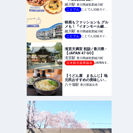
CENTRO』
綾川
駅
香川県綾歌郡綾川町
ことでん
ことでん沿線ガイドブック
映画もファッションも グル
メも！『イオンモール綾川
』
綾川
駅
香川県綾歌郡綾川町
ことでん
ことでん沿線ガイドブック
滝宮天満宮 初詣 / 香川県 -
【JAPAN 47 GO】
滝宮
駅
香川県綾歌郡綾川町
日本観光振興協会
JAPAN 47 GO
【うどん屋 まるふじ】地
元民おすすめの美味しいう
どん屋さん😋
八十場
駅
香川県坂出市