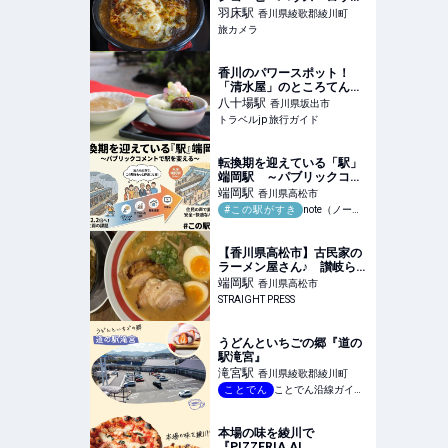
ー』」の焼きカレー
羽床
駅
香川県綾歌郡綾川町
旅カメラ
香川のパワースポット！
「清水屋」のところてんと
伝説の霊泉 | 香川県 | トラベ
八十場
駅
香川県坂出市
ルjp 旅行ガイド
トラベルjp 旅行ガイド
転換期を迎えている「駅」
端岡駅 ～パブリックコメ
ントで駅を変える～ ＃こ
端岡
駅
香川県高松市
の駅がすき｜ユウ
#この駅がすき
note（ノート）
【香川県高松市】古民家の
ラーメン屋さん♪ 讃岐らー
めん はまの
端岡
駅
香川県高松市
STRAIGHT PRESS
うどんといちごの郷『道の
駅滝宮』
滝宮
駅
香川県綾歌郡綾川町
ことでん
ことでん沿線ガイドブック
本場の味を綾川で
『PIZZERIA AL