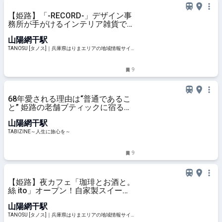
【姫路】「-RECORD-」デザイン事
務所が手がけるインテリア雑貨でお
部屋をコーディネート♪
山陽網干駅
TANOSU [タノス]｜兵庫県はりまエリアの地域情報サイ
ト
9
68年愛される理由は“普通であるこ
と” 姫路の老舗ブティックに宿る接
客の流儀 | TABIZINE～人生に旅心を
山陽網干駅
～
TABIZINE～人生に旅心を～
9
【姫路】夜カフェ「珈琲とお酒と。
絲 ito」オープン！自家製スイーツ
で大人時間を彩って
山陽網干駅
TANOSU [タノス]｜兵庫県はりまエリアの地域情報サイ