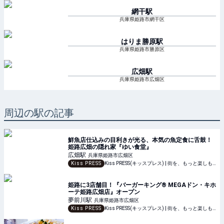
網干
駅
兵庫県姫路市網干区
はりま勝原
駅
兵庫県姫路市勝原区
広畑
駅
兵庫県姫路市広畑区
周辺の駅の記事
鮮魚店仕込みの目利きが光る、本気の魚定食に舌鼓！
姫路広畑の隠れ家『ゆい食堂』
広畑
駅
兵庫県姫路市広畑区
Kiss PRESS
Kiss PRESS(キッスプレス) | 街を、もっと楽しもう
姫路に3店舗目！『バーガーキング® MEGAドン・キホ
ーテ姫路広畑店』オープン
夢前川
駅
兵庫県姫路市広畑区
Kiss PRESS
Kiss PRESS(キッスプレス) | 街を、もっと楽しもう