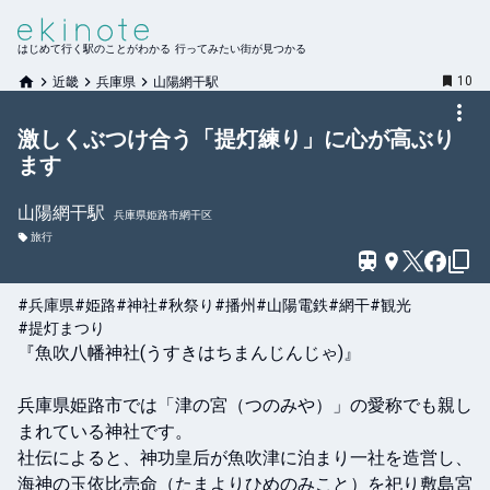
はじめて行く駅のことがわかる 行ってみたい街が見つかる
10
近畿
兵庫県
山陽網干駅
激しくぶつけ合う「提灯練り」に心が高ぶり
ます
山陽網干
駅
兵庫県姫路市網干区
旅行
#兵庫県
#姫路
#神社
#秋祭り
#播州
#山陽電鉄
#網干
#観光
#提灯まつり
『魚吹八幡神社(うすきはちまんじんじゃ)』

兵庫県姫路市では「津の宮（つのみや）」の愛称でも親し
まれている神社です。

社伝によると、神功皇后が魚吹津に泊まり一社を造営し、
海神の玉依比売命（たまよりひめのみこと）を祀り敷島宮