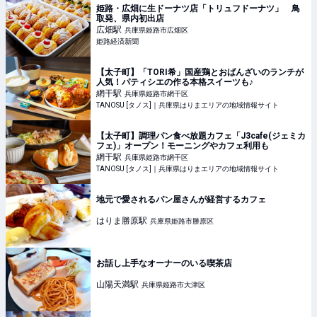
姫路・広畑に生ドーナツ店「トリュフドーナツ」 鳥
取発、県内初出店
広畑
駅
兵庫県姫路市広畑区
姫路経済新聞
【太子町】「TORI希」国産鶏とおばんざいのランチが
人気！パティシエの作る本格スイーツも♪
網干
駅
兵庫県姫路市網干区
TANOSU [タノス]｜兵庫県はりまエリアの地域情報サイト
【太子町】調理パン食べ放題カフェ「J3cafe(ジェミカ
フェ)」オープン！モーニングやカフェ利用も
網干
駅
兵庫県姫路市網干区
TANOSU [タノス]｜兵庫県はりまエリアの地域情報サイト
地元で愛されるパン屋さんが経営するカフェ
はりま勝原
駅
兵庫県姫路市勝原区
お話し上手なオーナーのいる喫茶店
山陽天満
駅
兵庫県姫路市大津区