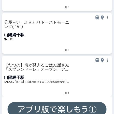
ト
9
分厚～い、ふんわりトーストモーニ
ング( ﾟ∀ﾟ)
山陽網干駅
一般
8
【たつの】海が見えるごはん屋さん
「スプレンドーレ」オープン！アフ
タヌーン形式のランチに舌鼓
山陽網干駅
TANOSU [タノス]｜兵庫県はりまエリアの地域情報サイ
ト
8