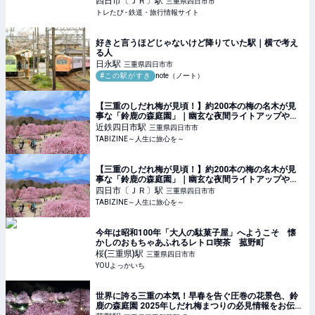
四日市〔ＪＲ〕
駅
三重県四日市市
トレたび - 鉄道・旅行情報サイト
好きと言うほどじゃないけど降りていた駅｜横で考え
る人
日永
駅
三重県四日市市
#この駅がすき
note（ノート）
【三重のしだれ梅が見頃！】約200本の梅の名木が見
事な「鈴鹿の森庭園」｜幽玄な夜間ライトアップや幻
想的なミストも | TABIZINE～人生に旅心を～
近鉄四日市
駅
三重県四日市市
TABIZINE～人生に旅心を～
【三重のしだれ梅が見頃！】約200本の梅の名木が見
事な「鈴鹿の森庭園」｜幽玄な夜間ライトアップや幻
想的なミストも | TABIZINE～人生に旅心を～
四日市〔ＪＲ〕
駅
三重県四日市市
TABIZINE～人生に旅心を～
今年は昭和100年「大人の駄菓子屋」へようこそ 懐
かしのおもちゃあふれるレトロ喫茶 菰野町
桜(三重県)
駅
三重県四日市市
YOUよっかいち
世界に誇る三重の本気！早春を告ぐ圧巻の花景色、鈴
鹿の森庭園 2025年しだれ梅まつりの必見情報をお伝え