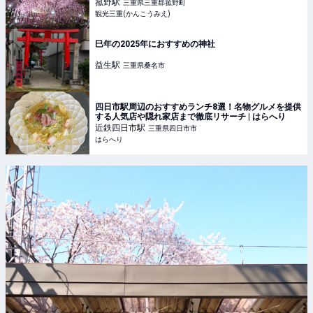
します♪ | トピックス | 観光三重(かんこうみえ)
菰野
駅
三重県三重郡菰野町
観光三重(かんこうみえ)
巳年の2025年におすすめの神社
益生
駅
三重県桑名市
四日市駅周辺のおすすめランチ8選！名物グルメを提供
する人気店や隠れ家店まで徹底リサーチ | はらへり
近鉄四日市
駅
三重県四日市市
はらへり