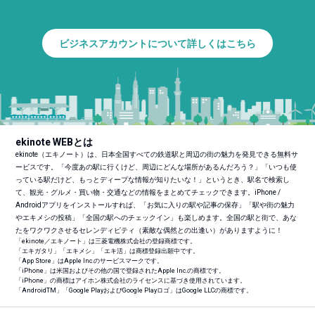
ビジネスアカウントについて詳しくはこちら
ekinote WEBとは
ekinote（エキノート）は、日本全国すべての鉄道駅と周辺の街の魅力を発見できる無料サ
ービスです。「今度あの駅に行くけど、周辺にどんな場所があるんだろう？」「いつも使
っている駅だけど、もっとディープな情報が知りたいな！」というとき、駅名で検索し
て、観光・グルメ・買い物・交通などの情報をまとめてチェックできます。iPhone /
Androidアプリをインストールすれば、「お気に入りの駅や記事の保存」「駅や街の魅力
やエキメシの投稿」「全国の駅へのチェックイン」も楽しめます。全国の駅と街で、あな
たをワクワクさせるセレンディピティ（素敵な偶然との出逢い）がありますように！
「ekinote／エキノート」は三菱電機株式会社の登録商標です。
「エキガタリ」「エキメシ」「エキ活」は商標登録出願中です。
「App Store」はApple Inc.のサービスマークです。
「iPhone」は米国およびその他の国で登録されたApple Inc.の商標です。
「iPhone」の商標はアイホン株式会社のライセンスに基づき使用されています。
「Android
TM
」「Google PlayおよびGoogle Playロゴ」はGoogle LLCの商標です。