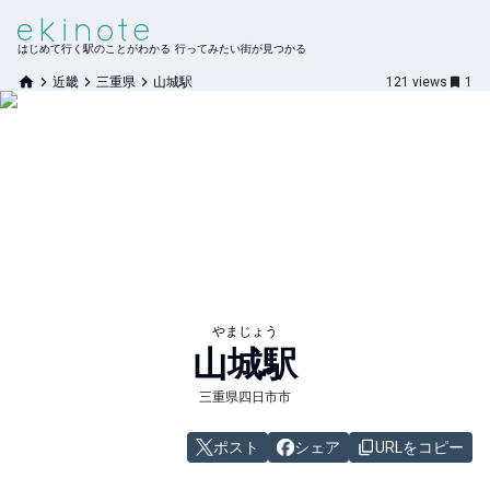
はじめて行く駅のことがわかる 行ってみたい街が見つかる
近畿
三重県
山城駅
121
views
1
やまじょう
山城
駅
三重県四日市市
ポスト
シェア
URLをコピー