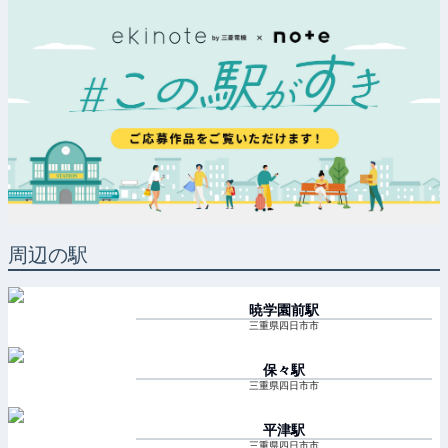
周辺の駅
暁学園前
駅
三重県四日市市
保々
駅
三重県四日市市
平津
駅
三重県四日市市