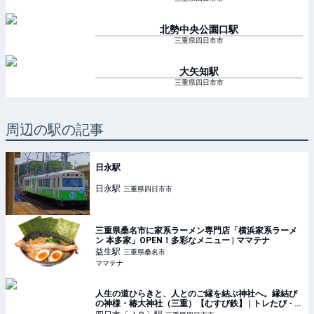
北勢中央公園口
駅
三重県四日市市
大矢知
駅
三重県四日市市
周辺の駅の記事
日永駅
日永
駅
三重県四日市市
三重県桑名市に家系ラーメン専門店「横浜家系ラーメ
ン 本多家」OPEN！多彩なメニュー | ママテナ
益生
駅
三重県桑名市
ママテナ
人生の道ひらきと、人とのご縁を結ぶ神社へ。縁結び
の神様・椿大神社（三重）【むすび鉄】 | トレたび - 鉄
道・旅行情報サイト