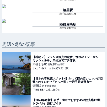
綾里
駅
岩手県大船渡市
陸前赤崎
駅
岩手県大船渡市
周辺の駅の記事
【神秘？】フランス観光の定番、憧れのモン・サン・
ミッシェルを、気仙沼でプチ体験！
大谷まち
駅
宮城県気仙沼市
せんだい探見！おさんぽ紀行（仮）
【日本の不思議スポット4】かつて顔の赤いカッパが目
撃されていた!?「カッパ淵」〜岩手県遠野市〜
遠野
駅
岩手県遠野市
TABIZINE～人生に旅心を～
【2024年最新】岩手・遠野でおすすめの観光地12選 |
トラベルjp 旅行ガイド