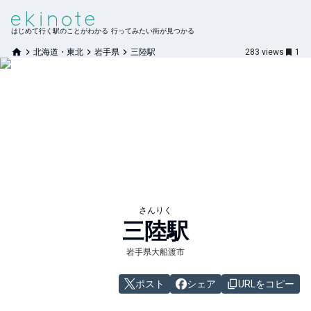
はじめて行く駅のことがわかる 行ってみたい街が見つかる
北海道・東北
岩手県
三陸駅
283
views
1
さんりく
三陸
駅
岩手県大船渡市
ポスト
シェア
URLをコピー