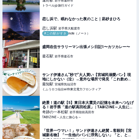
遠野
駅
岩手県遠野市
トラベルjp 旅行ガイド
恋し浜で、眠れなかった夜のこと｜凪砂まひろ
恋し浜
駅
岩手県大船渡市
#この駅がすき
note（ノート）
盛岡在住サラリーマン出張メシ日記1〜カツカレー〜
釜石
駅
岩手県釜石市
サンド伊達さん"秒で"大人買い【宮城民溺愛パン】現
地にしかない（泣）→意外な場所で発見「これ飲める
♡」神アレンジ＆5種食べ比べ | くふうロコ仙台with東
最知
駅
宮城県気仙沼市
北電力フロンティア
くふうロコ仙台with東北電力フロンティア
絶景！道の駅【5】東日本大震災の記憶を未来へつなげ
る！岩手県「道の駅高田松原」 | TABIZINE～人生に旅
心を～
奇跡の一本松
駅
岩手県陸前高田市
TABIZINE～人生に旅心を～
「世界一ウマい！」サンド伊達さん絶賛→客殺到【宮
城新名物】「一生他のパンに浮気しない」「と、とろ