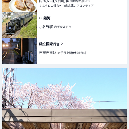
ける♡」大大大大大正解！ | くふうロコ仙台with東北電
内湾入口(八日町)
駅
宮城県気仙沼市
力フロンティア
くふうロコ仙台with東北電力フロンティア
SL銀河
小佐野
駅
岩手県釜石市
独立国家行き？
吉里吉里
駅
岩手県上閉伊郡大槌町