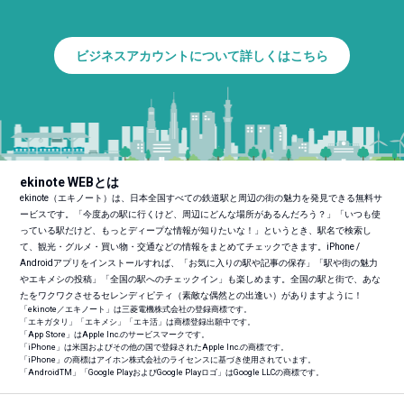
ビジネスアカウントについて詳しくはこちら
ekinote WEBとは
ekinote（エキノート）は、日本全国すべての鉄道駅と周辺の街の魅力を発見できる無料サ
ービスです。「今度あの駅に行くけど、周辺にどんな場所があるんだろう？」「いつも使
っている駅だけど、もっとディープな情報が知りたいな！」というとき、駅名で検索し
て、観光・グルメ・買い物・交通などの情報をまとめてチェックできます。iPhone /
Androidアプリをインストールすれば、「お気に入りの駅や記事の保存」「駅や街の魅力
やエキメシの投稿」「全国の駅へのチェックイン」も楽しめます。全国の駅と街で、あな
たをワクワクさせるセレンディピティ（素敵な偶然との出逢い）がありますように！
「ekinote／エキノート」は三菱電機株式会社の登録商標です。
「エキガタリ」「エキメシ」「エキ活」は商標登録出願中です。
「App Store」はApple Inc.のサービスマークです。
「iPhone」は米国およびその他の国で登録されたApple Inc.の商標です。
「iPhone」の商標はアイホン株式会社のライセンスに基づき使用されています。
「Android
TM
」「Google PlayおよびGoogle Playロゴ」はGoogle LLCの商標です。