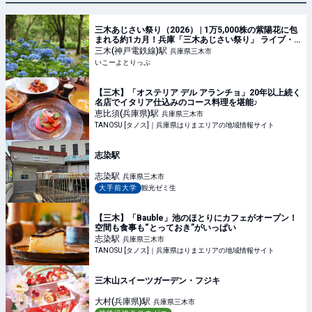
三木あじさい祭り（2026） | 1万5,000株の紫陽花に包
まれる約1カ月！兵庫「三木あじさい祭り」 ライブ・
マルシェ・ワークショップも | 兵庫県三木市 | いこーよ
三木(神戸電鉄線)
駅
兵庫県三木市
とりっぷ
いこーよとりっぷ
【三木】「オステリア デル アランチョ」20年以上続く
名店でイタリア仕込みのコース料理を堪能♪
恵比須(兵庫県)
駅
兵庫県三木市
TANOSU [タノス]｜兵庫県はりまエリアの地域情報サイト
志染駅
志染
駅
兵庫県三木市
大手前大学
観光ゼミ生
【三木】「Bauble」池のほとりにカフェがオープン！
空間も食事も“とっておき”がいっぱい
志染
駅
兵庫県三木市
TANOSU [タノス]｜兵庫県はりまエリアの地域情報サイト
三木山スイーツガーデン・フジキ
大村(兵庫県)
駅
兵庫県三木市