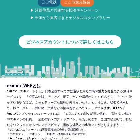
〇〇電鉄
△△市観光協会
▶ 沿線住民と共創する投稿キャンペーン
▶ 全国から集客できるデジタルスタンプラリー
ビジネスアカウントについて詳しくはこちら
ekinote WEBとは
ekinote（エキノート）は、日本全国すべての鉄道駅と周辺の街の魅力を発見できる無料サ
ービスです。「今度あの駅に行くけど、周辺にどんな場所があるんだろう？」「いつも使
っている駅だけど、もっとディープな情報が知りたいな！」というとき、駅名で検索し
て、観光・グルメ・買い物・交通などの情報をまとめてチェックできます。iPhone /
Androidアプリをインストールすれば、「お気に入りの駅や記事の保存」「駅や街の魅力
やエキメシの投稿」「全国の駅へのチェックイン」も楽しめます。全国の駅と街で、あな
たをワクワクさせるセレンディピティ（素敵な偶然との出逢い）がありますように！
「ekinote／エキノート」は三菱電機株式会社の登録商標です。
「エキガタリ」「エキメシ」「エキ活」は商標登録出願中です。
「App Store」はApple Inc.のサービスマークです。