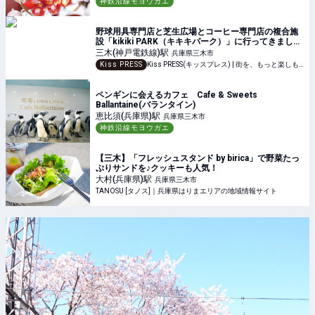
神鉄沿線モヨウガエ
野球用具専門店と芝生広場とコーヒー専門店の複合施
設「kikiki PARK（キキキパーク）」に行ってきまし
た 三木市
三木(神戸電鉄線)
駅
兵庫県三木市
Kiss PRESS
Kiss PRESS(キッスプレス) | 街を、もっと楽しもう
ペンギンに会えるカフェ Cafe & Sweets
Ballantaine(バランタイン)
恵比須(兵庫県)
駅
兵庫県三木市
神鉄沿線モヨウガエ
【三木】「フレッシュスタンド by birica」で野菜たっ
ぷりサンドを♪クッキーも人気！
大村(兵庫県)
駅
兵庫県三木市
TANOSU [タノス]｜兵庫県はりまエリアの地域情報サイト