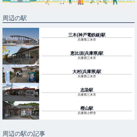
周辺の駅
三木(神戸電鉄線)
駅
兵庫県三木市
恵比須(兵庫県)
駅
兵庫県三木市
大村(兵庫県)
駅
兵庫県三木市
志染
駅
兵庫県三木市
樫山
駅
兵庫県小野市
周辺の駅の記事