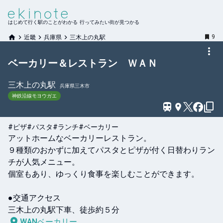
はじめて行く駅のことがわかる 行ってみたい街が見つかる
9
近畿
兵庫県
三木上の丸駅
ベーカリー＆レストラン ＷＡＮ
三木上の丸
駅
兵庫県三木市
神鉄沿線モヨウガエ
#ピザ
#パスタ
#ランチ
#ベーカリー
アットホームなベーカリーレストラン。

９種類のおかずに加えてパスタとピザが付く日替わりラン
チが人気メニュー。

個室もあり、ゆっくり食事を楽しむことができます。

●交通アクセス

三木上の丸駅下車、徒歩約５分
WANベーカリー