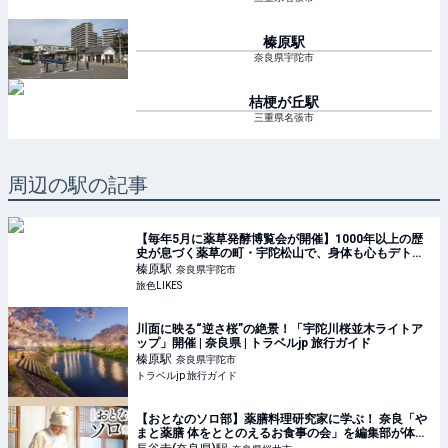
榛原
駅
奈良県宇陀市
桔梗が丘
駅
三重県名張市
周辺の駅の記事
【毎年5月に薬草発酵博覧会が開催】1000年以上の歴
史が息づく薬草の町・宇陀松山で、身体も心もデトッ
クスする癒し旅｜旅色LIKES
榛原
駅
奈良県宇陀市
旅色LIKES
川面に映る“逆さ桜”の絶景！「宇陀川桜並木ライトア
ップ」開催 | 奈良県 | トラベルjp 旅行ガイド
榛原
駅
奈良県宇陀市
トラベルjp 旅行ガイド
【おとなのソロ部】薬膳料理研究家に学ぶ！ 奈良「や
まと薬膳 体をととのえるお食事の会」を編集部が体験
｜るるぶ&more.