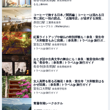
長谷寺(奈良県)
駅
奈良県桜井市
るるぶ&more.
コーヒーで旅する日本／関西編｜コーヒーは流れる日
常に刻む一拍の読点。「点珈琲店」が追求する深煎
り・ネルドリップの醍醐味(1/2)｜ウォーカープラス
赤目口
駅
三重県名張市
ウォーカープラス（Walkerplus）
紅葉ライトアップや秘仏の特別拝観も！奈良・室生寺
「大和観音もみじ回廊」 | 奈良県 | トラベルjp 旅行ガイ
ド
室生口大野
駅
奈良県宇陀市
トラベルjp 旅行ガイド
おとぎ話や古典文学の舞台にも！奈良・観音信仰の聖
地「長谷寺」 | 奈良県 | トラベルjp 旅行ガイド
長谷寺(奈良県)
駅
奈良県桜井市
トラベルjp 旅行ガイド
女人高野を彩る石楠花！奈良・室生寺「大和観音はる
かぜ回廊」 | 奈良県 | トラベルjp 旅行ガイド
室生口大野
駅
奈良県宇陀市
トラベルjp 旅行ガイド
青蓮寺湖レークホテル