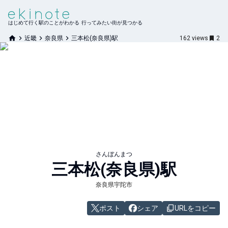
はじめて行く駅のことがわかる 行ってみたい街が見つかる
近畿
奈良県
三本松(奈良県)駅
162
views
2
さんぼんまつ
三本松(奈良県)
駅
奈良県宇陀市
ポスト
シェア
URLをコピー