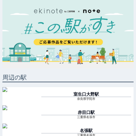
周辺の駅
室生口大野
駅
奈良県宇陀市
赤目口
駅
三重県名張市
名張
駅
三重県名張市