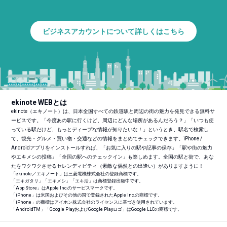
ビジネスアカウントについて詳しくはこちら
ekinote WEBとは
ekinote（エキノート）は、日本全国すべての鉄道駅と周辺の街の魅力を発見できる無料サ
ービスです。「今度あの駅に行くけど、周辺にどんな場所があるんだろう？」「いつも使
っている駅だけど、もっとディープな情報が知りたいな！」というとき、駅名で検索し
て、観光・グルメ・買い物・交通などの情報をまとめてチェックできます。iPhone /
Androidアプリをインストールすれば、「お気に入りの駅や記事の保存」「駅や街の魅力
やエキメシの投稿」「全国の駅へのチェックイン」も楽しめます。全国の駅と街で、あな
たをワクワクさせるセレンディピティ（素敵な偶然との出逢い）がありますように！
「ekinote／エキノート」は三菱電機株式会社の登録商標です。
「エキガタリ」「エキメシ」「エキ活」は商標登録出願中です。
「App Store」はApple Inc.のサービスマークです。
「iPhone」は米国およびその他の国で登録されたApple Inc.の商標です。
「iPhone」の商標はアイホン株式会社のライセンスに基づき使用されています。
「Android
TM
」「Google PlayおよびGoogle Playロゴ」はGoogle LLCの商標です。