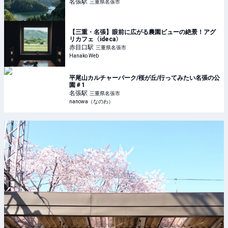
名張
駅
三重県名張市
【三重・名張】眼前に広がる農園ビューの絶景！アグ
リカフェ〈ideca〉
赤目口
駅
三重県名張市
Hanako Web
平尾山カルチャーパーク/桜が丘/行ってみたい名張の公
園＃1
名張
駅
三重県名張市
nanowa（なのわ）