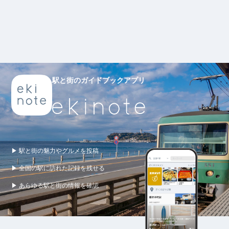
駅と街のガイドブックアプリ
▶ 駅と街の魅力やグルメを投稿
▶ 全国の駅に訪れた記録を残せる
▶ あらゆる駅と街の情報を確認