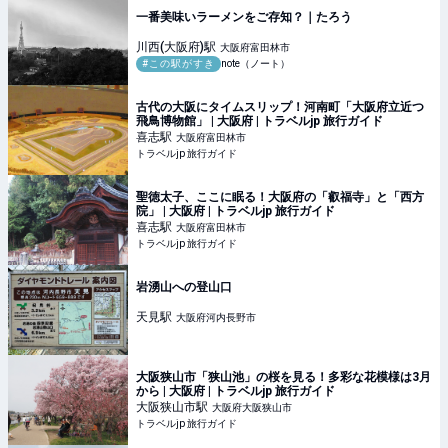
一番美味いラーメンをご存知？｜たろう
川西(大阪府)
駅
大阪府富田林市
#この駅がすき
note（ノート）
古代の大阪にタイムスリップ！河南町「大阪府立近つ
飛鳥博物館」 | 大阪府 | トラベルjp 旅行ガイド
喜志
駅
大阪府富田林市
トラベルjp 旅行ガイド
聖徳太子、ここに眠る！大阪府の「叡福寺」と「西方
院」 | 大阪府 | トラベルjp 旅行ガイド
喜志
駅
大阪府富田林市
トラベルjp 旅行ガイド
岩湧山への登山口
天見
駅
大阪府河内長野市
大阪狭山市「狭山池」の桜を見る！多彩な花模様は3月
から | 大阪府 | トラベルjp 旅行ガイド
大阪狭山市
駅
大阪府大阪狭山市
トラベルjp 旅行ガイド