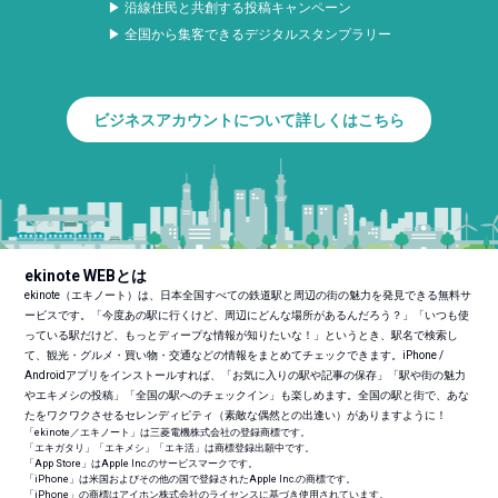
▶ 沿線住民と共創する投稿キャンペーン
▶ 全国から集客できるデジタルスタンプラリー
ビジネスアカウントについて詳しくはこちら
ekinote WEBとは
ekinote（エキノート）は、日本全国すべての鉄道駅と周辺の街の魅力を発見できる無料サ
ービスです。「今度あの駅に行くけど、周辺にどんな場所があるんだろう？」「いつも使
っている駅だけど、もっとディープな情報が知りたいな！」というとき、駅名で検索し
て、観光・グルメ・買い物・交通などの情報をまとめてチェックできます。iPhone /
Androidアプリをインストールすれば、「お気に入りの駅や記事の保存」「駅や街の魅力
やエキメシの投稿」「全国の駅へのチェックイン」も楽しめます。全国の駅と街で、あな
たをワクワクさせるセレンディピティ（素敵な偶然との出逢い）がありますように！
「ekinote／エキノート」は三菱電機株式会社の登録商標です。
「エキガタリ」「エキメシ」「エキ活」は商標登録出願中です。
「App Store」はApple Inc.のサービスマークです。
「iPhone」は米国およびその他の国で登録されたApple Inc.の商標です。
「iPhone」の商標はアイホン株式会社のライセンスに基づき使用されています。