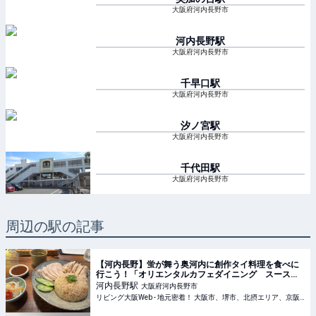
大阪府河内長野市
河内長野
駅
大阪府河内長野市
千早口
駅
大阪府河内長野市
汐ノ宮
駅
大阪府河内長野市
千代田
駅
大阪府河内長野市
周辺の駅の記事
【河内長野】蛍が舞う奥河内に創作タイ料理を食べに
行こう！「オリエンタルカフェダイニング スース
ー」
河内長野
駅
大阪府河内長野市
リビング大阪Web - 地元密着！ 大阪市、堺市、北摂エリア、京阪沿線ほかのグルメ、イベント、お出かけ、習い事情報