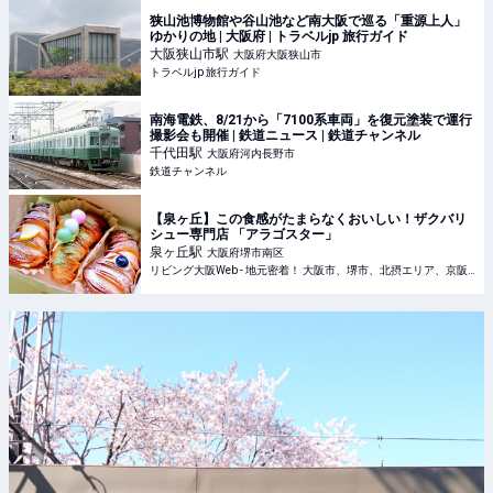
狭山池博物館や谷山池など南大阪で巡る「重源上人」
ゆかりの地 | 大阪府 | トラベルjp 旅行ガイド
大阪狭山市
駅
大阪府大阪狭山市
トラベルjp 旅行ガイド
南海電鉄、8/21から「7100系車両」を復元塗装で運行
撮影会も開催 | 鉄道ニュース | 鉄道チャンネル
千代田
駅
大阪府河内長野市
鉄道チャンネル
【泉ヶ丘】この食感がたまらなくおいしい！ザクバリ
シュー専門店 「アラゴスター」
泉ヶ丘
駅
大阪府堺市南区
リビング大阪Web - 地元密着！ 大阪市、堺市、北摂エリア、京阪沿線ほかのグルメ、イベント、お出かけ、習い事情報