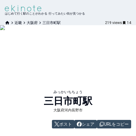
はじめて行く駅のことがわかる 行ってみたい街が見つかる
近畿
大阪府
三日市町駅
219
views
14
みっかいちちょう
三日市町
駅
大阪府河内長野市
ポスト
シェア
URLをコピー