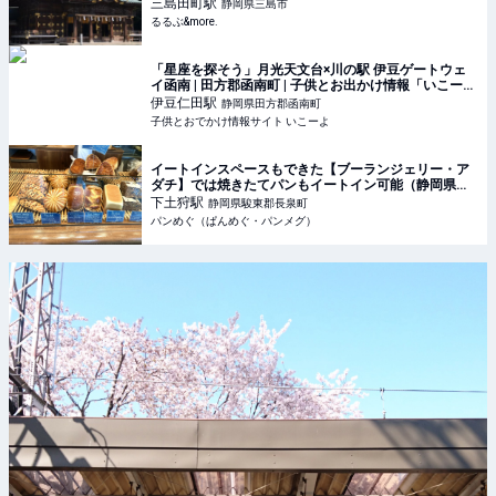
三島田町
駅
静岡県三島市
るるぶ&more.
「星座を探そう」月光天文台×川の駅 伊豆ゲートウェ
イ函南 | 田方郡函南町 | 子供とお出かけ情報「いこー
よ」
伊豆仁田
駅
静岡県田方郡函南町
子供とおでかけ情報サイト いこーよ
イートインスペースもできた【ブーランジェリー・ア
ダチ】では焼きたてパンもイートイン可能（静岡県・
駿東郡）
下土狩
駅
静岡県駿東郡長泉町
パンめぐ（ぱんめぐ・パンメグ）