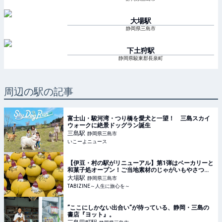
大場
駅
静岡県三島市
下土狩
駅
静岡県駿東郡長泉町
周辺の駅の記事
富士山・駿河湾・つり橋を愛犬と一望！ 三島スカイ
ウォークに絶景ドッグラン誕生
三島
駅
静岡県三島市
いこーよニュース
【伊豆・村の駅がリニューアル】第1弾はベーカリーと
和菓子処オープン！ご当地素材のじゃがいもやさつま
いもを使ったパン・スイーツが新登場
大場
駅
静岡県三島市
TABIZINE～人生に旅心を～
”ここにしかない出合い”が待っている、静岡・三島の
書店『ヨット』。