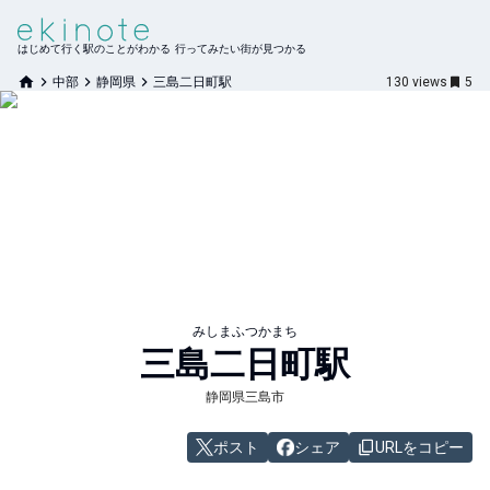
はじめて行く駅のことがわかる 行ってみたい街が見つかる
中部
静岡県
三島二日町駅
130
views
5
みしまふつかまち
三島二日町
駅
静岡県三島市
ポスト
シェア
URLをコピー