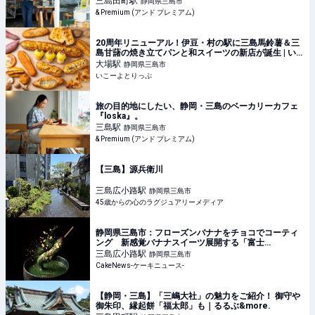
三島田町
駅
静岡県三島市
& Premium (アンド プレミアム)
20周年リニューアル！伊豆・村の駅に三島馬鈴薯＆三
島甘藷の焼き立てパンと和スイーツの新店が誕生 | い
こーよとりっぷ
大場
駅
静岡県三島市
いこーよとりっぷ
旅の目的地にしたい、静岡・三島のベーカリーカフェ
『loska』。
三島
駅
静岡県三島市
& Premium (アンド プレミアム)
【三島】源兵衛川
三島広小路
駅
静岡県三島市
45歳からの心のラグジュアリーメディア
静岡県三島市：フローズンバナナをチョコでコーティ
ング 新感覚バナナスイーツ展開する「富士
BANANA-dip-」3月11日オープン
三島広小路
駅
静岡県三島市
CakeNews-ケーキニュース-
【静岡・三島】「三嶋大社」の魅力をご紹介！ 御守や
御朱印、縁起餅「福太郎」も｜るるぶ&more.