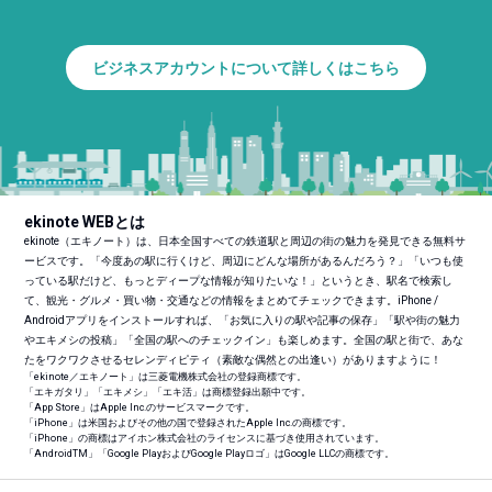
ビジネスアカウントについて詳しくはこちら
ekinote WEBとは
ekinote（エキノート）は、日本全国すべての鉄道駅と周辺の街の魅力を発見できる無料サ
ービスです。「今度あの駅に行くけど、周辺にどんな場所があるんだろう？」「いつも使
っている駅だけど、もっとディープな情報が知りたいな！」というとき、駅名で検索し
て、観光・グルメ・買い物・交通などの情報をまとめてチェックできます。iPhone /
Androidアプリをインストールすれば、「お気に入りの駅や記事の保存」「駅や街の魅力
やエキメシの投稿」「全国の駅へのチェックイン」も楽しめます。全国の駅と街で、あな
たをワクワクさせるセレンディピティ（素敵な偶然との出逢い）がありますように！
「ekinote／エキノート」は三菱電機株式会社の登録商標です。
「エキガタリ」「エキメシ」「エキ活」は商標登録出願中です。
「App Store」はApple Inc.のサービスマークです。
「iPhone」は米国およびその他の国で登録されたApple Inc.の商標です。
「iPhone」の商標はアイホン株式会社のライセンスに基づき使用されています。
「Android
TM
」「Google PlayおよびGoogle Playロゴ」はGoogle LLCの商標です。