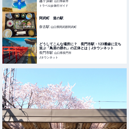
越ヶ浜
駅
山口県萩市
トラベルjp 旅行ガイド
阿武町 道の駅
奈古
駅
山口県阿武郡阿武町
どうしてこんな場所に？ 長門市駅・123番線に立ち
並ぶ「鳥居の群れ」の正体とは｜Jタウンネット
長門市
駅
山口県長門市
Jタウンネット