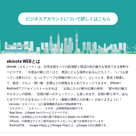
ビジネスアカウントについて詳しくはこちら
ekinote WEBとは
ekinote（エキノート）は、日本全国すべての鉄道駅と周辺の街の魅力を発見できる無料サ
ービスです。「今度あの駅に行くけど、周辺にどんな場所があるんだろう？」「いつも使
っている駅だけど、もっとディープな情報が知りたいな！」というとき、駅名で検索し
て、観光・グルメ・買い物・交通などの情報をまとめてチェックできます。iPhone /
Androidアプリをインストールすれば、「お気に入りの駅や記事の保存」「駅や街の魅力
やエキメシの投稿」「全国の駅へのチェックイン」も楽しめます。全国の駅と街で、あな
たをワクワクさせるセレンディピティ（素敵な偶然との出逢い）がありますように！
「ekinote／エキノート」は三菱電機株式会社の登録商標です。
「エキガタリ」「エキメシ」「エキ活」は商標登録出願中です。
「App Store」はApple Inc.のサービスマークです。
「iPhone」は米国およびその他の国で登録されたApple Inc.の商標です。
「iPhone」の商標はアイホン株式会社のライセンスに基づき使用されています。
「Android
TM
」「Google PlayおよびGoogle Playロゴ」はGoogle LLCの商標です。