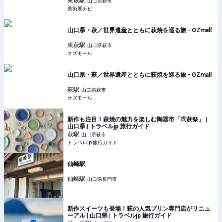
東萩
駅
山口県萩市
美術展ナビ
山口県・萩／世界遺産とともに萩焼を巡る旅 - OZmall
東萩
駅
山口県萩市
オズモール
山口県・萩／世界遺産とともに萩焼を巡る旅 - OZmall
萩
駅
山口県萩市
オズモール
新作も注目！萩焼の魅力を楽しむ陶器市「弐萩祭」 |
山口県 | トラベルjp 旅行ガイド
萩
駅
山口県萩市
トラベルjp 旅行ガイド
仙崎駅
仙崎
駅
山口県長門市
新作スイーツも登場！萩の人気プリン専門店がリニュ
ーアル | 山口県 | トラベルjp 旅行ガイド