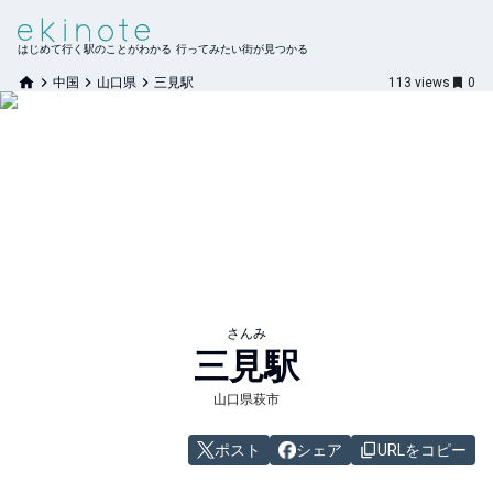
はじめて行く駅のことがわかる 行ってみたい街が見つかる
中国
山口県
三見駅
113
views
0
さんみ
三見
駅
山口県萩市
ポスト
シェア
URLをコピー