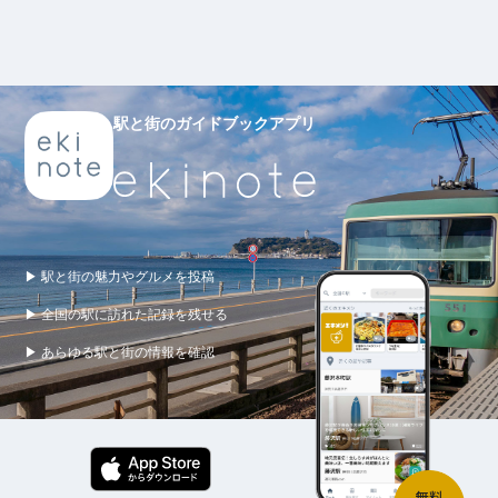
駅と街のガイドブックアプリ
▶ 駅と街の魅力やグルメを投稿
▶ 全国の駅に訪れた記録を残せる
▶ あらゆる駅と街の情報を確認