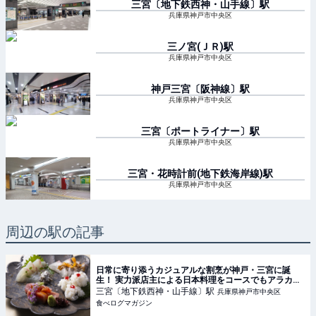
三宮〔地下鉄西神・山手線〕
駅
兵庫県神戸市中央区
三ノ宮(ＪＲ)
駅
兵庫県神戸市中央区
神戸三宮〔阪神線〕
駅
兵庫県神戸市中央区
三宮〔ポートライナー〕
駅
兵庫県神戸市中央区
三宮・花時計前(地下鉄海岸線)
駅
兵庫県神戸市中央区
周辺の駅の記事
日常に寄り添うカジュアルな割烹が神戸・三宮に誕
生！ 実力派店主による日本料理をコースでもアラカル
トでも楽しめる | 食べログマガジン
三宮〔地下鉄西神・山手線〕
駅
兵庫県神戸市中央区
食べログマガジン