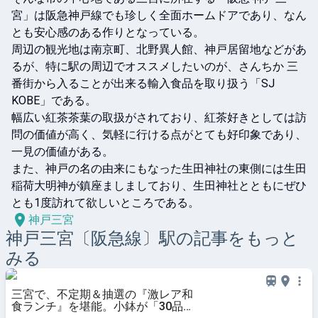
宮」は阪急神戸線でも珍しく全面ホームドアであり、なん
とも安心感のある作りとなっている。

周辺の観光地は南京町、北野異人館、神戸居留地などがあ
るが、特に駅の周辺でオススメしたいのが、さんちか 三
番街から入ることが出来る輸入食品を取り扱う「SJ 
KOBE」である。

幅広い紅茶茶葉の取扱がされており、紅茶好きとしては訪
問の価値が高く、気軽に行ける点がとても好印象であり、
一見の価値がある。

また、神戸の名の由来にもなった生田神社の東側には生田
稲荷大明神が鎮座ましましており、生田神社とともにぜひ
とも1度訪れて欲しいところである。
神戸三宮
神戸三宮〔阪急線〕
駅の記事をもっと
みる
三宮で、不定期＆抽選の『激レア和
食ランチ』を堪能。小鉢が「30品