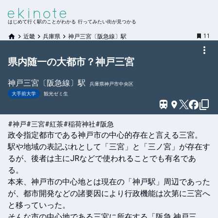
はじめて行く駅のことがわかる 行ってみたい街が見つかる
11
近畿
兵庫県
神戸三宮〔阪急線〕駅
県内随一の大都市？神戸三宮
神戸三宮〔阪急線〕
駅
兵庫県神戸市中央区
大手前大学
観光ゼミ生
#神戸
#三宮
#紅茶
#稲荷神社
#阪急
政令指定都市である神戸市の中心的存在と言える三宮。

駅や地域の表記ぶれとして「三宮」と「三ノ宮」が存在す
るが、後者は主にJRなどで使われることでも有名であ
る。

本来、神戸市の中心地とは現在の「神戸駅」周辺であった
が、都市開発などの諸要因により行政機能は次第に三宮へ
と移っていった。

そんな市の中心地である三宮に所在する「阪急 神戸三