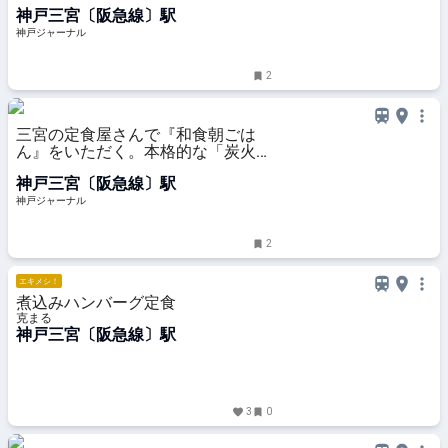
以上」にデザート付きで「1600
神戸三宮〔阪急線〕駅
円」 | 神戸ジャーナル
神戸ジャーナル
2
三宮の定食屋さんで『和食朝ごは
ん』をいただく。本格的な「炭火焼
き魚」が600円台から ～さんプラ
神戸三宮〔阪急線〕駅
ザ～ | 神戸ジャーナル
神戸ジャーナル
2
エキメシ！
煮込みハンバーグ定食
克まる
神戸三宮〔阪急線〕駅
3
0