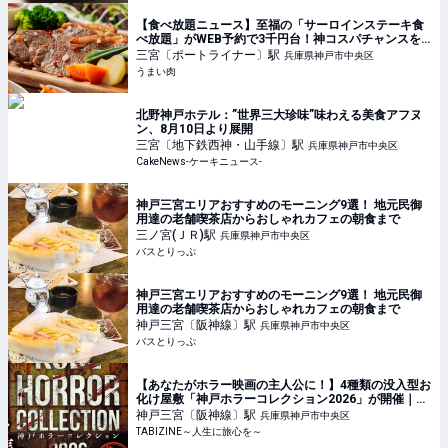
【食べ放題ニュース】至福の「サーロインステーキ食
べ放題」がWEB予約で3千円台！神コスパチャンスを
見逃すな～!! - うまい肉
三宮〔ポートライナー〕
駅
兵庫県神戸市中央区
うまい肉
北野神戸ホテル：”世界三大珍味”味わえる美食アフヌ
ン、8月10日より展開
三宮〔地下鉄西神・山手線〕
駅
兵庫県神戸市中央区
CakeNews-ケーキニュース-
神戸三宮エリアおすすめのモーニング9選！ 地元民御
用達の老舗喫茶店からおしゃれカフェの朝食まで
三ノ宮(ＪＲ)
駅
兵庫県神戸市中央区
バスとりっぷ
神戸三宮エリアおすすめのモーニング9選！ 地元民御
用達の老舗喫茶店からおしゃれカフェの朝食まで
神戸三宮〔阪神線〕
駅
兵庫県神戸市中央区
バスとりっぷ
【あなたがホラー映画の主人公に！】4種類の没入型お
化け屋敷「神戸ホラーコレクション2026」が開催｜兵
庫県
神戸三宮〔阪神線〕
駅
兵庫県神戸市中央区
TABIZINE～人生に旅心を～