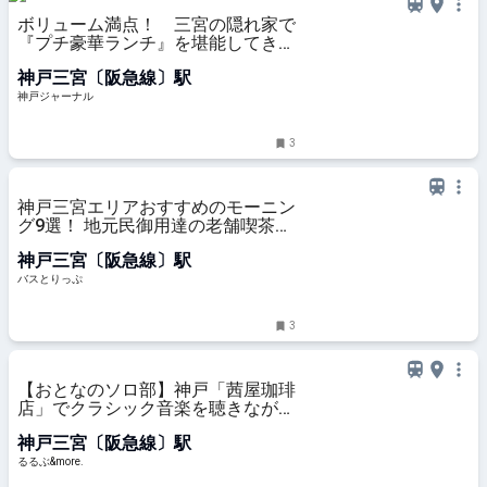
ボリューム満点！ 三宮の隠れ家で
『プチ豪華ランチ』を堪能してき
た。「黒毛和牛」たっぷりで1000
神戸三宮〔阪急線〕駅
円台 | 神戸ジャーナル
神戸ジャーナル
3
神戸三宮エリアおすすめのモーニン
グ9選！ 地元民御用達の老舗喫茶店
からおしゃれカフェの朝食まで
神戸三宮〔阪急線〕駅
バスとりっぷ
3
【おとなのソロ部】神戸「茜屋珈琲
店」でクラシック音楽を聴きながら
ひとりカフェタイムを満喫｜るるぶ
神戸三宮〔阪急線〕駅
&more.
るるぶ&more.