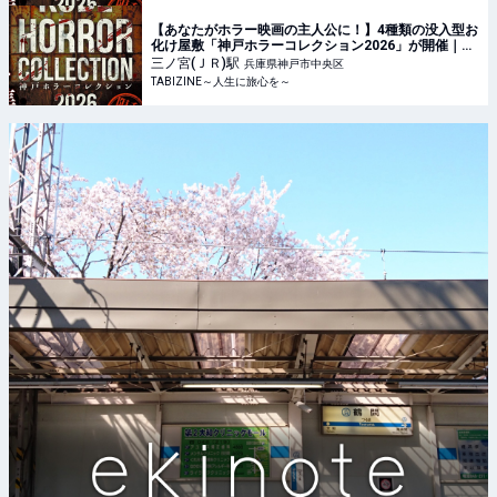
【あなたがホラー映画の主人公に！】4種類の没入型お
化け屋敷「神戸ホラーコレクション2026」が開催｜兵
庫県
三ノ宮(ＪＲ)
駅
兵庫県神戸市中央区
TABIZINE～人生に旅心を～