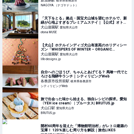
新加納
駅
岐阜県各務原市
NAGOYA.（ナゴヤドット）
「天下をとる」拠点・国宝犬山城を望むホテルで、新
緑が心地よすぎるプレミアムステイ｜【公式】オトナ
ミューズ ウェブ（otona MUSE）
犬山遊園
駅
愛知県犬山市
otona MUSE
【犬山】ホテルインディゴ犬山有楽苑のホリディシー
ズン「WHISPERS OF WINTER – ORGANIC
CHRISTMAS」｜犬山市のパン・スイーツ＞その他
犬山遊園
駅
愛知県犬山市
（スイーツ）｜Life Designs（ライフデザインズ）｜
life-designs.jp
東海の暮らしのウェブマガジン
自分へのごほうび、ちゃんとあげてる？ 馬喰一代でと
ろける飛騨牛ランチ｜シティリビングWeb
各務原市役所前
駅
岐阜県各務原市
シティリビングWeb
旅で出会った味から始まる、独自レシピの探求。愛知
〈YEH ice cream〉 | ブルータス| BRUTUS.jp
犬山口
駅
愛知県犬山市
BRUTUS.jp
開村60周年を迎えた「博物館明治村」がレトロ建築の
宝庫！ 120％楽しむ周り方を解説｜旅色LIKES