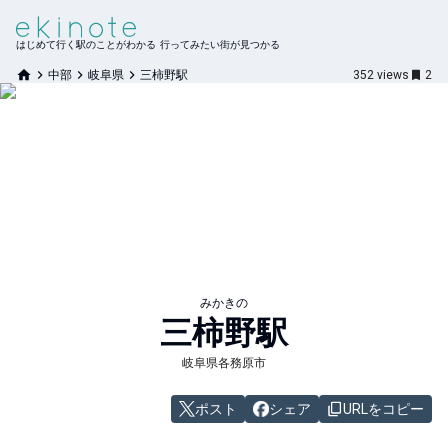
はじめて行く駅のことがわかる 行ってみたい街が見つかる
中部
岐阜県
三柿野駅
352
views
2
みかきの
三柿野
駅
岐阜県各務原市
ポスト
シェア
URLをコピー