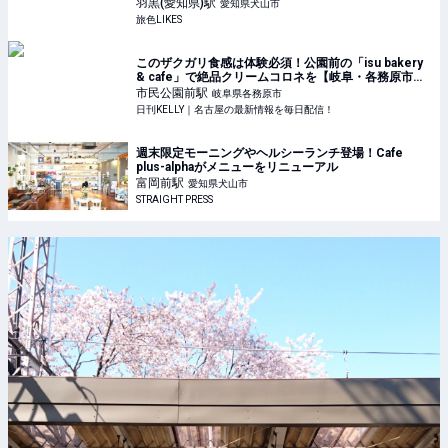
羽黒(愛知県)
駅
愛知県犬山市
旅色LIKES
このザクガリ食感は体験必須！公園前の「isu bakery
& cafe」で絶品クリームコロネを【岐阜・各務原市】 |
日刊KELLY｜名古屋の最新情報を毎日配信！
市民公園前
駅
岐阜県各務原市
日刊KELLY｜名古屋の最新情報を毎日配信！
週末限定モーニングやヘルシーランチ登場！Cafe
plus-alphaがメニューをリニューアル
富岡前
駅
愛知県犬山市
STRAIGHT PRESS