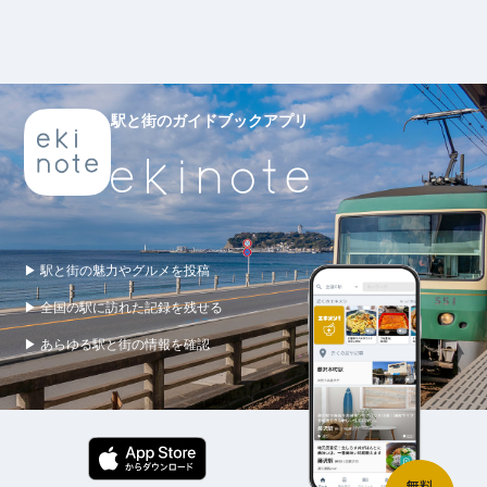
駅と街のガイドブックアプリ
▶ 駅と街の魅力やグルメを投稿
▶ 全国の駅に訪れた記録を残せる
▶ あらゆる駅と街の情報を確認