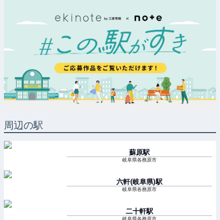
周辺の駅
蘇原
駅
岐阜県各務原市
六軒(岐阜県)
駅
岐阜県各務原市
二十軒
駅
岐阜県各務原市