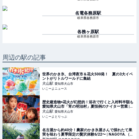
名電各務原
駅
岐阜県各務原市
各務ヶ原
駅
岐阜県各務原市
周辺の駅の記事
世界のかき氷、台湾夜市＆花火500発！ 夏の3大イベ
ントがリトルワールドに集結
犬山
駅
愛知県犬山市
いこーよニュース
歴史建造物×花火が幻想的！浴衣で行くと入村料半額も
愛知県犬山市「宵の明治村」夏恒例のナイター営業 |
いこーよとりっぷ
犬山
駅
愛知県犬山市
いこーよとりっぷ
名古屋から約40分！農家のかき氷屋さんで採れたて果
実を味わう夏季限定の贅沢体験6/22〜 | NAGOYA.（ナ
ゴヤドット）