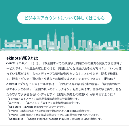
ビジネスアカウントについて詳しくはこちら
ekinote WEBとは
ekinote（エキノート）は、日本全国すべての鉄道駅と周辺の街の魅力を発見できる無料サ
ービスです。「今度あの駅に行くけど、周辺にどんな場所があるんだろう？」「いつも使
っている駅だけど、もっとディープな情報が知りたいな！」というとき、駅名で検索し
て、観光・グルメ・買い物・交通などの情報をまとめてチェックできます。iPhone /
Androidアプリをインストールすれば、「お気に入りの駅や記事の保存」「駅や街の魅力
やエキメシの投稿」「全国の駅へのチェックイン」も楽しめます。全国の駅と街で、あな
たをワクワクさせるセレンディピティ（素敵な偶然との出逢い）がありますように！
「ekinote／エキノート」は三菱電機株式会社の登録商標です。
「エキガタリ」「エキメシ」「エキ活」は商標登録出願中です。
「App Store」はApple Inc.のサービスマークです。
「iPhone」は米国およびその他の国で登録されたApple Inc.の商標です。
「iPhone」の商標はアイホン株式会社のライセンスに基づき使用されています。
「Android
TM
」「Google PlayおよびGoogle Playロゴ」はGoogle LLCの商標です。