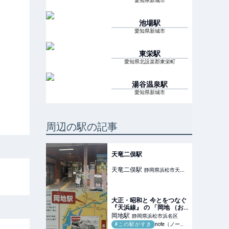
愛知県新城市
池場
駅
愛知県新城市
東栄
駅
愛知県北設楽郡東栄町
湯谷温泉
駅
愛知県新城市
周辺の駅の記事
天竜二俣駅
天竜二俣
駅
静岡県浜松市天竜
区
大正・昭和と 今とをつなぐ
『天浜線』 の 「岡地 （お
かじ）」駅｜つるかめ
岡地
駅
静岡県浜松市浜名区
#この駅がすき
note（ノート）