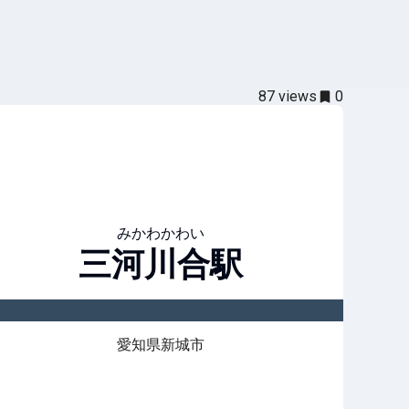
87
views
0
みかわかわい
三河川合
駅
愛知県新城市