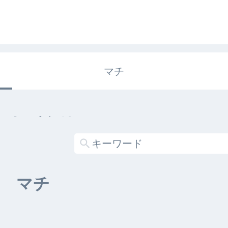
マチ
エキガタリ
する記事がありません
マチ