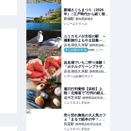
新城さくらまつり（2026
年） | 江戸時代から続く桜
の名所で春を満喫！愛知県
新城
駅
愛知県新城市
新城市「新城さくらまつ
いこーよとりっぷ
り」開催情報 | 愛知県新城
市 | いこーよとりっぷ
ユリカモメが主役の駅 ～
撮影旅行よもやま話集～｜
綺麗な風景写真が撮りたい
浜名湖佐久米
駅
静岡県浜松市
#この駅がすき
note（ノート）
浜名区
浜名湖でいちご狩り体験！
「ホテルグリーンプラザ浜
名湖」の特別プラン | 静岡
浜名湖佐久米
駅
静岡県浜松市
県 | トラベルjp 旅行ガイド
トラベルjp 旅行ガイド
浜名区
連日行列覚悟【浜松】上
陸！北海道で"行列の絶えな
い"生ドーナツ専門店【新店
遠州芝本
駅
静岡県浜松市浜名
情報】『MILK DO dore
くふうロコしずおか
区
iku?』4/18（木）オープ
ン！ | くふうロコしずおか
売り切れ御免の大人気カフ
ェ「まるで絵本の中！」で
頂く絶品スープカレーとフ
気賀
駅
静岡県浜松市浜名区
レンチトースト【Fond
くふうロコしずおか