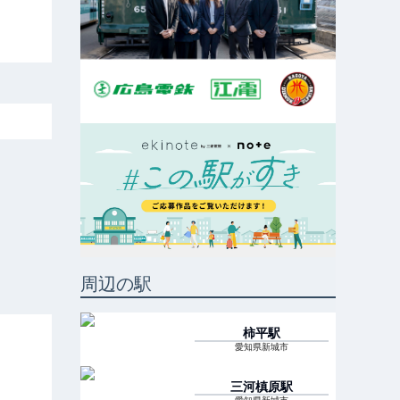
周辺の駅
柿平
駅
愛知県新城市
三河槙原
駅