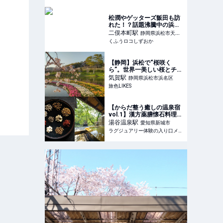
Cafe】浜松に行ったら行か
なきゃ損 | くふうロコしず
おか
松潤やゲッターズ飯田も訪
れた！？話題沸騰中の浜松
のパワースポット『光明山
二俣本町
駅
静岡県浜松市天竜
光明寺』駐車場やアクセ
くふうロコしずおか
区
ス・ご利益をご紹介【2024
最新】 | くふうロコしずお
か
【静岡】浜松で“桜咲く
ら”。世界一美しい桜とチュ
ーリップの庭園へ（魔女宅
気賀
駅
静岡県浜松市浜名区
のパン屋へも寄り道）｜旅
旅色LIKES
色LIKES
【からだ整う癒しの温泉宿
vol.1】漢方薬膳懐石料理と
源泉かけ流しの名湯で心身
湯谷温泉
駅
愛知県新城市
を整える｜湯谷温泉 「はづ
ラグジュアリー体験の入り口メディア
木」