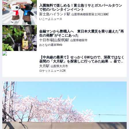
入園無料で楽しめる！富士急リサとガスパールタウン
で初のバレンタインイベント
富士急ハイランド
駅
山梨県南都留郡富士河口湖町
いこーよニュース
金融マンから酢職人へ 東日本大震災を乗り越えた“再
生の発酵”がそこにあった
十日市場(山梨県)
駅
山梨県都留市
おとなの週末Web
【中央線の最果て】せっかくGWなので、深夜ではなく
昼間の「大月駅」を探索しに行ってみた結果 → 昼でも
鬼の棲家だった
大月
駅
山梨県大月市
ロケットニュース24