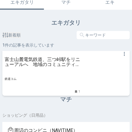
エキガタリ
マチ
エキ
エキガタリ
新着順
1
件の記事を表示しています
富士山麓電気鉄道、三つ峠駅をリニ
ューアルへ 地域のコミュニティ施
設を併設 - 鉄道コム
鉄道コム
1
マチ
ショッピング（日用品）
周辺のコンビニ（NAVITIME）