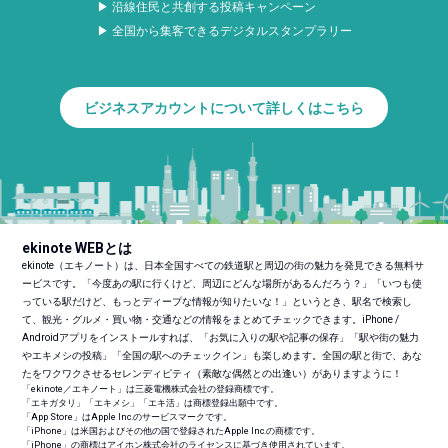
▶ 沿線住民と共創する投稿キャンペーン
▶ 全国から集客できるデジタルスタンプラリー
ビジネスアカウントについて詳しくはこちら
ekinote WEBとは
ekinote（エキノート）は、日本全国すべての鉄道駅と周辺の街の魅力を発見できる無料サ
ービスです。「今度あの駅に行くけど、周辺にどんな場所があるんだろう？」「いつも使
っている駅だけど、もっとディープな情報が知りたいな！」というとき、駅名で検索し
て、観光・グルメ・買い物・交通などの情報をまとめてチェックできます。iPhone /
Androidアプリをインストールすれば、「お気に入りの駅や記事の保存」「駅や街の魅力
やエキメシの投稿」「全国の駅へのチェックイン」も楽しめます。全国の駅と街で、あな
たをワクワクさせるセレンディピティ（素敵な偶然との出逢い）がありますように！
「ekinote／エキノート」は三菱電機株式会社の登録商標です。
「エキガタリ」「エキメシ」「エキ活」は商標登録出願中です。
「App Store」はApple Inc.のサービスマークです。
「iPhone」は米国およびその他の国で登録されたApple Inc.の商標です。
「iPhone」の商標はアイホン株式会社のライセンスに基づき使用されています。