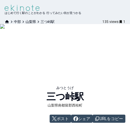
はじめて行く駅のことがわかる 行ってみたい街が見つかる
中部
山梨県
三つ峠駅
135
views
1
みつとうげ
三つ峠
駅
山梨県南都留郡西桂町
ポスト
シェア
URLをコピー