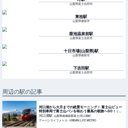
山梨県富士吉田市
東桂
駅
山梨県都留市
葭池温泉前
駅
山梨県富士吉田市
十日市場(山梨県)
駅
山梨県都留市
下吉田
駅
山梨県富士吉田市
周辺の駅の記事
河口湖から大月までの絶景モーニング！ 富士山ビュー
特別車両で富士山パンを味わう最高の朝旅へGO！ | ア
ーバンライフメトロ - URBAN LIFE METRO
河口湖
駅
山梨県南都留郡富士河口湖町
アーバンライフメトロ - URBAN LIFE METRO