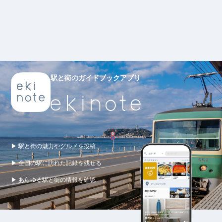
駅と街のガイドブックアプリ
▶ 駅と街の魅力やグルメを投稿
▶ 全国の駅に訪れた記録を残せる
▶ あらゆる駅と街の情報を確認