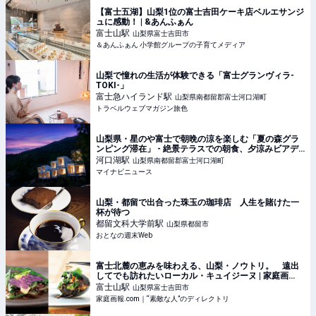
【富士五湖】山梨1位の富士吉田ケーキ店ベルエサンジ
ュに感動！ | &あんふぁん
富士山
駅
山梨県富士吉田市
＆あんふぁん 小学館グループの子育てメディア
山梨で憧れの生活が体験できる「富士グランヴィラ-
TOKI-」
富士急ハイランド
駅
山梨県南都留郡富士河口湖町
トラベルウェブマガジン旅色
山梨県・星のや富士で朝晩の涼を楽しむ「夏の森グラ
ンピング滞在」 - 絶景テラスでの朝食、夕涼みビアデ
ッキなど
河口湖
駅
山梨県南都留郡富士河口湖町
マイナビニュース
山梨・都留で出合った珠玉の珈琲店 人生を賭けた一
杯が待つ
都留文科大学前
駅
山梨県都留市
おとなの週末Web
富士北麓の恵みを味わえる、山梨・ノウトリ。 遠出
してでも訪れたいローカル・キュイジーヌ | 家庭画
報.com｜“素敵な人”のディレクトリ
富士山
駅
山梨県富士吉田市
家庭画報.com｜“素敵な人”のディレクトリ