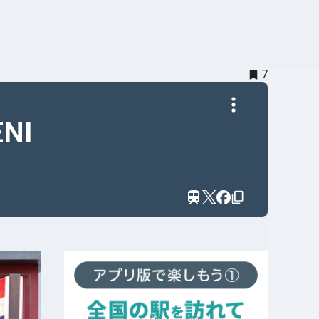
7
ENI