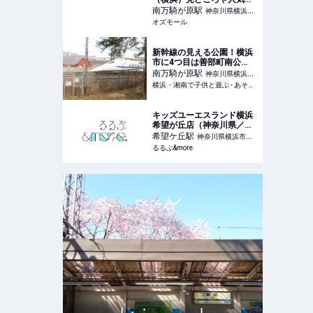
動物、料金＆アクセス｜都
南万騎が原
駅
神奈川県横浜市
内・東京近郊の動物園特集
オズモール
旭区
2023 - OZmall
新幹線の見える公園！横浜
市に4つ目は善部町南公
園。地図では見つからない
南万騎が原
駅
神奈川県横浜市
穴場の公園には遊具もいっ
横浜・湘南で子供と遊ぶ - あそびい横浜・湘南
旭区
ぱい！駅から10分。[相鉄い
ずみ野線 南万騎が原駅から]
キッズユーエスランド横浜
希望が丘店（神奈川県／相
鉄線沿線）｜営業時間・ア
希望ケ丘
駅
神奈川県横浜市旭
クセス｜るるぶ&more.
るるぶ&more.
区