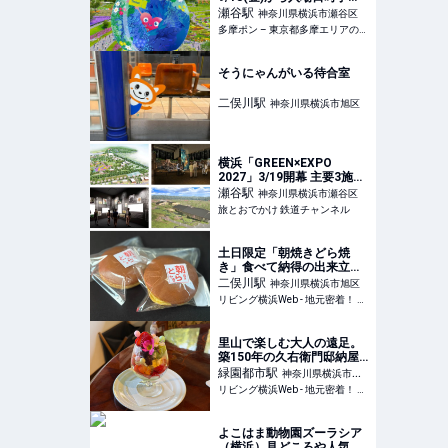
開始！南町田グランベリー
瀬谷
駅
神奈川県横浜市瀬谷区
パーク駅発シャトルバス運
多摩ポン – 東京都多摩エリアの地域メディア
賃も発表 – 多摩ポン
そうにゃんがいる待合室
二俣川
駅
神奈川県横浜市旭区
横浜「GREEN×EXPO
2027」3/19開幕 主要3施設
「テーマ館」「園芸文化
瀬谷
駅
神奈川県横浜市瀬谷区
館」「日本政府苑」を解
旅とおでかけ 鉄道チャンネル
説！ 隈研吾×杉山央が描く
未来とは | 旅とおでかけ 鉄
道チャンネル
土日限定「朝焼きどら焼
き」食べて納得の出来立て
の味！【菓匠寿々木】旭区
二俣川
駅
神奈川県横浜市旭区
リビング横浜Web - 地元密着！ 横浜、元町・中華街、みなとみらいほかのグルメ、イベント、お出かけ、習い事情報
里山で楽しむ大人の遠足。
築150年の久右衛門邸納屋
カフェ【戸塚区】横浜古民
緑園都市
駅
神奈川県横浜市泉
家カフェ巡りvol.4
リビング横浜Web - 地元密着！ 横浜、元町・中華街、みなとみらいほかのグルメ、イベント、お出かけ、習い事情報
区
よこはま動物園ズーラシア
（横浜）見どころや人気の