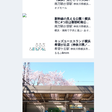
動物、料金＆アクセス｜都
南万騎が原
駅
神奈川県横浜市
内・東京近郊の動物園特集
オズモール
旭区
2023 - OZmall
新幹線の見える公園！横浜
市に4つ目は善部町南公
園。地図では見つからない
南万騎が原
駅
神奈川県横浜市
穴場の公園には遊具もいっ
横浜・湘南で子供と遊ぶ - あそびい横浜・湘南
旭区
ぱい！駅から10分。[相鉄い
ずみ野線 南万騎が原駅から]
キッズユーエスランド横浜
希望が丘店（神奈川県／相
鉄線沿線）｜営業時間・ア
希望ケ丘
駅
神奈川県横浜市旭
クセス｜るるぶ&more.
るるぶ&more.
区