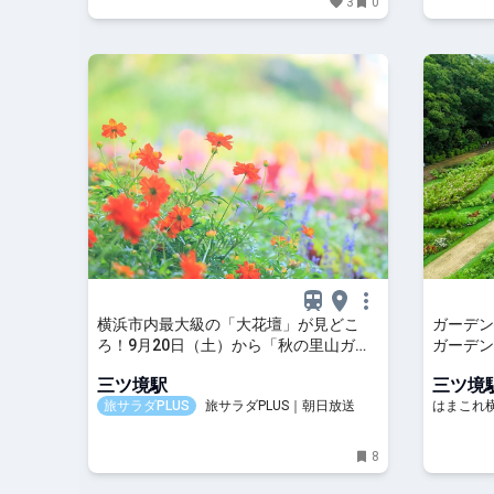
3
0
横浜市内最大級の「大花壇」が見どこ
ガーデン
ろ！9月20日（土）から「秋の里山ガー
ガーデン
デンフェスタ」が開催
万本咲き
三ツ境駅
三ツ境
旅サラダPLUS
旅サラダPLUS｜朝日放送
はまこれ
8