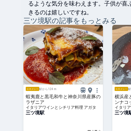
るような気分を味わえます。子供が喜
きるのは嬉しいですね。
三ツ境
駅の記事をもっとみる
駅から124 m
駅
エキメシ！
エキメシ！
蝦夷鹿と黒毛和牛と神奈川県産豚の
横浜産
ラザニア
ンナコ
イタリアワインとシチリア料理 アガタ
イタリア
三ツ境駅
三ツ境