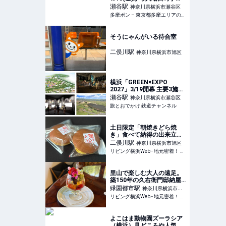
開始！南町田グランベリー
瀬谷
駅
神奈川県横浜市瀬谷区
パーク駅発シャトルバス運
多摩ポン – 東京都多摩エリアの地域メディア
賃も発表 – 多摩ポン
そうにゃんがいる待合室
二俣川
駅
神奈川県横浜市旭区
横浜「GREEN×EXPO
2027」3/19開幕 主要3施設
「テーマ館」「園芸文化
瀬谷
駅
神奈川県横浜市瀬谷区
館」「日本政府苑」を解
旅とおでかけ 鉄道チャンネル
説！ 隈研吾×杉山央が描く
未来とは | 旅とおでかけ 鉄
道チャンネル
土日限定「朝焼きどら焼
き」食べて納得の出来立て
の味！【菓匠寿々木】旭区
二俣川
駅
神奈川県横浜市旭区
リビング横浜Web - 地元密着！ 横浜、元町・中華街、みなとみらいほかのグルメ、イベント、お出かけ、習い事情報
里山で楽しむ大人の遠足。
築150年の久右衛門邸納屋
カフェ【戸塚区】横浜古民
緑園都市
駅
神奈川県横浜市泉
家カフェ巡りvol.4
リビング横浜Web - 地元密着！ 横浜、元町・中華街、みなとみらいほかのグルメ、イベント、お出かけ、習い事情報
区
よこはま動物園ズーラシア
（横浜）見どころや人気の