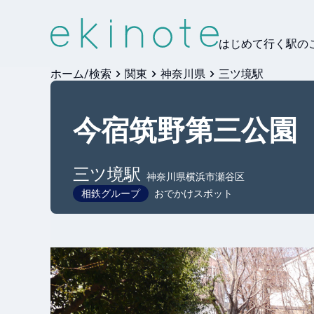
はじめて行く駅の
ホーム/検索
関東
神奈川県
三ツ境駅
今宿筑野第三公園
三ツ境
駅
神奈川県横浜市瀬谷区
相鉄グループ
おでかけスポット