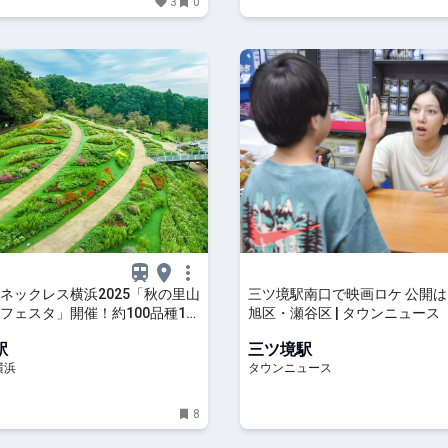
3
0
ネックレス横浜2025「秋の里山
三ツ境駅南口で映画ロケ 公開は2
フェスタ」開催！約100品種15
旭区・瀬谷区 | タウンニュース
誇る大花壇 | はまこれ横浜
駅
三ツ境駅
横浜
タウンニュース
8