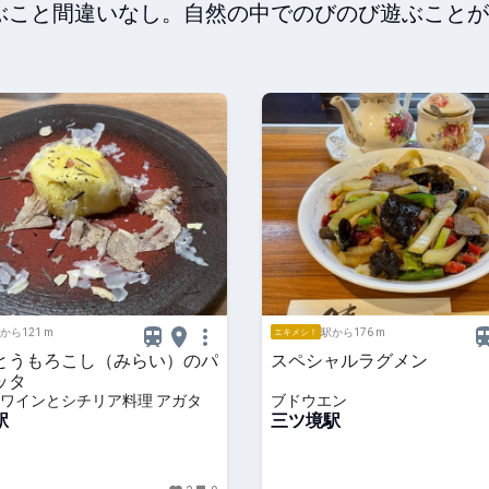
ぶこと間違いなし。自然の中でのびのび遊ぶことが
から121 m
駅から176 m
エキメシ！
とうもろこし（みらい）のパ
スペシャルラグメン
ッタ
ワインとシチリア料理 アガタ
ブドウエン
駅
三ツ境駅