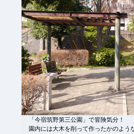
「今宿筑野第三公園」で冒険気分！

園内には大木を削って作ったかのよう