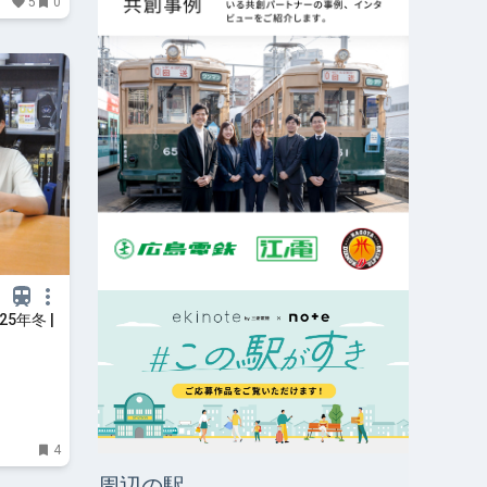
5
0
5年冬 |
4
周辺の駅