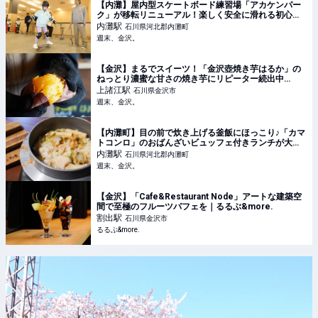
【内灘】屋内型スケートボード練習場「アカケンパー
ク」が移転リニューアル！楽しく安全に滑れる初心者
コースも♪【NEW OPEN】 - 週末、金沢。
内灘
駅
石川県河北郡内灘町
週末、金沢。
【金沢】まるでスイーツ！「金沢壺焼き芋はるか」の
ねっとり濃蜜な甘さの焼き芋にリピーター続出中
♡【NEW OPEN】 - 週末、金沢。
上諸江
駅
石川県金沢市
週末、金沢。
【内灘町】目の前で炊き上げる釜飯にほっこり♪「カマ
トコンロ」のおばんざいビュッフェ付きランチが大人
気！【NEW OPEN】 - 週末、金沢。
内灘
駅
石川県河北郡内灘町
週末、金沢。
【金沢】「Cafe&Restaurant Node」アートな建築空
間で至極のフルーツパフェを｜るるぶ&more.
割出
駅
石川県金沢市
るるぶ&more.