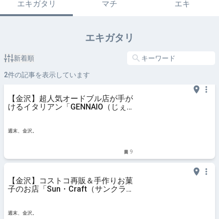
エキガタリ
マチ
エキ
エキガタリ
新着順
2
件の記事を表示しています
【金沢】超人気オードブル店が手が
けるイタリアン「GENNAIO（じぇ
んないお）」。自家製チーズや地元
食材を活かした料理が絶品！
【NEW OPEN】 - 週末、金沢。
週末、金沢。
9
【金沢】コストコ再販＆手作りお菓
子のお店「Sun・Craft（サンクラ
フト）」がオープン！話題の商品が
気軽に買える♪【NEW OPEN】 - 週
末、金沢。
週末、金沢。