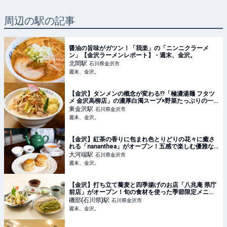
周辺の駅の記事
醤油の旨味がガツン！「我楽」の「ニンニクラーメ
ン」【金沢ラーメンレポート】 - 週末、金沢。
北間
駅
石川県金沢市
週末、金沢。
【金沢】タンメンの概念が変わる!?「極濃湯麺 フタツ
メ 金沢高柳店」の濃厚白濁スープ×野菜たっぷりの一
杯がヤミツキ♡【NEW OPEN】 - 週末、金沢。
東金沢
駅
石川県金沢市
週末、金沢。
【金沢】紅茶の香りに包まれ色とりどりの花々に癒さ
れる「nananthea」がオープン！五感で楽しむ優雅な
ひとときを【NEW OPEN】 - 週末、金沢。
大河端
駅
石川県金沢市
週末、金沢。
【金沢】打ち立て蕎麦と四季揚げのお店「八兆庵 県庁
前店」がオープン！旬の食材を使った季節限定メニュ
ーを堪能して【NEW OPEN】 - 週末、金沢。
磯部(石川県)
駅
石川県金沢市
週末、金沢。