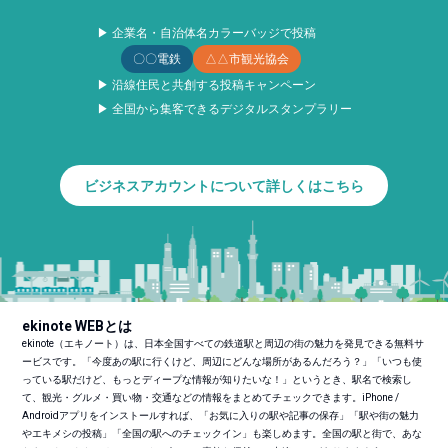
▶ 企業名・自治体名カラーバッジで投稿
〇〇電鉄
△△市観光協会
▶ 沿線住民と共創する投稿キャンペーン
▶ 全国から集客できるデジタルスタンプラリー
ビジネスアカウントについて詳しくはこちら
ekinote WEBとは
ekinote（エキノート）は、日本全国すべての鉄道駅と周辺の街の魅力を発見できる無料サ
ービスです。「今度あの駅に行くけど、周辺にどんな場所があるんだろう？」「いつも使
っている駅だけど、もっとディープな情報が知りたいな！」というとき、駅名で検索し
て、観光・グルメ・買い物・交通などの情報をまとめてチェックできます。iPhone /
Androidアプリをインストールすれば、「お気に入りの駅や記事の保存」「駅や街の魅力
やエキメシの投稿」「全国の駅へのチェックイン」も楽しめます。全国の駅と街で、あな