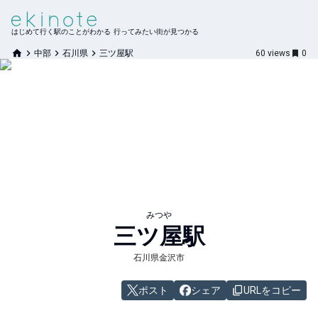
はじめて行く駅のことがわかる 行ってみたい街が見つかる
中部
石川県
三ツ屋駅
60
views
0
みつや
三ツ屋
駅
石川県金沢市
ポスト
シェア
URLをコピー