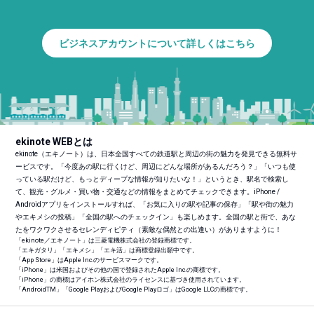
ビジネスアカウントについて詳しくはこちら
ekinote WEBとは
ekinote（エキノート）は、日本全国すべての鉄道駅と周辺の街の魅力を発見できる無料サ
ービスです。「今度あの駅に行くけど、周辺にどんな場所があるんだろう？」「いつも使
っている駅だけど、もっとディープな情報が知りたいな！」というとき、駅名で検索し
て、観光・グルメ・買い物・交通などの情報をまとめてチェックできます。iPhone /
Androidアプリをインストールすれば、「お気に入りの駅や記事の保存」「駅や街の魅力
やエキメシの投稿」「全国の駅へのチェックイン」も楽しめます。全国の駅と街で、あな
たをワクワクさせるセレンディピティ（素敵な偶然との出逢い）がありますように！
「ekinote／エキノート」は三菱電機株式会社の登録商標です。
「エキガタリ」「エキメシ」「エキ活」は商標登録出願中です。
「App Store」はApple Inc.のサービスマークです。
「iPhone」は米国およびその他の国で登録されたApple Inc.の商標です。
「iPhone」の商標はアイホン株式会社のライセンスに基づき使用されています。
「Android
TM
」「Google PlayおよびGoogle Playロゴ」はGoogle LLCの商標です。