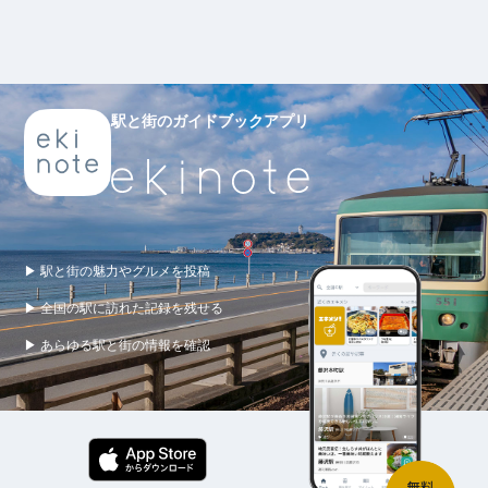
駅と街のガイドブックアプリ
▶ 駅と街の魅力やグルメを投稿
▶ 全国の駅に訪れた記録を残せる
▶ あらゆる駅と街の情報を確認