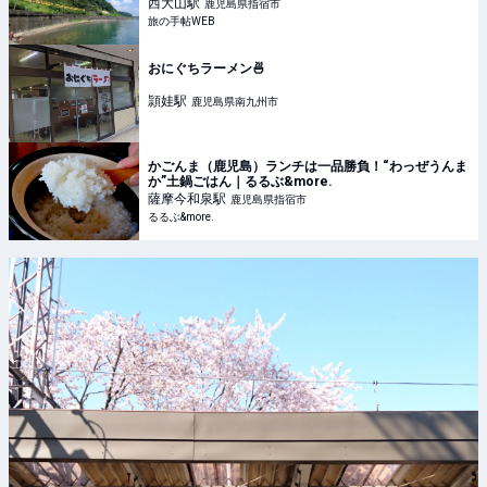
す（日豊本線・指宿枕崎線ほか）｜旅の手帖WEB
西大山
駅
鹿児島県指宿市
旅の手帖WEB
おにぐちラーメン🍜
頴娃
駅
鹿児島県南九州市
かごんま（鹿児島）ランチは一品勝負！“わっぜうんま
か”土鍋ごはん｜るるぶ&more.
薩摩今和泉
駅
鹿児島県指宿市
るるぶ&more.