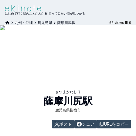
はじめて行く駅のことがわかる 行ってみたい街が見つかる
九州・沖縄
鹿児島県
薩摩川尻駅
66
views
0
さつまかわしり
薩摩川尻
駅
鹿児島県指宿市
ポスト
シェア
URLをコピー