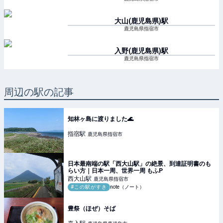
大山(鹿児島県)
駅
鹿児島県指宿市
入野(鹿児島県)
駅
鹿児島県指宿市
周辺の駅の記事
知林ヶ島に渡りました🌊
指宿
駅
鹿児島県指宿市
日本最南端の駅「西大山駅」の絶景、到達証明書のも
らい方｜日本一周、世界一周 もふP
西大山
駅
鹿児島県指宿市
#この駅がすき
note（ノート）
豊祭（ほぜ）そば