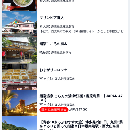
喜入
駅
鹿児島県鹿児島市
マリンピア喜入
喜入
駅
鹿児島県鹿児島市
【公式】鹿児島市の観光・旅行情報サイト｜かごしま市観光ナビ
指宿こころの湯♨️
指宿
駅
鹿児島県指宿市
おまがりコロッケ
宮ヶ浜
駅
鹿児島県指宿市
指宿温泉 こらんの湯 錦江楼 / 鹿児島県 -【JAPAN 47
GO】
宮ヶ浜
駅
鹿児島県指宿市
日本観光振興協会
JAPAN 47 GO
【青春18きっぷおすすめ旅】博多発2泊3日、九州5県
をぐるりと回って指宿＆日本最南端駅・西大山を目指