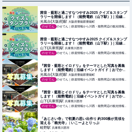
茜音・藍彩と過ごすなつやすみ2025 クイズ＆スタンプ
ラリーを開催します！（能勢電鉄（山下駅）)｜沿線イ
ベントガイド｜おでかけ・沿線情報｜のせでん【能勢
光風台(大阪府)
駅
大阪府豊能郡豊能町
電鉄】
のせでん
のせでん｜鉄道情報から川西・能勢周辺の観光情報まで【能勢電鉄】
茜音・藍彩と過ごすなつやすみ2025 クイズ＆スタンプ
ラリーを開催します！（能勢電鉄（山下駅）)｜沿線イ
ベントガイド｜おでかけ・沿線情報｜のせでん【能勢
山下(兵庫県)
駅
兵庫県川西市
電鉄】
のせでん
のせでん｜鉄道情報から川西・能勢周辺の観光情報まで【能勢電鉄】
『茜音・藍彩とイロドリ』をテーマとした写真を募集
します！（能勢電鉄)｜沿線イベントガイド｜おでか
け・沿線情報｜のせでん【能勢電鉄】
光風台(大阪府)
駅
大阪府豊能郡豊能町
のせでん
のせでん｜鉄道情報から川西・能勢周辺の観光情報まで【能勢電鉄】
『茜音・藍彩とイロドリ』をテーマとした写真を募集
します！（能勢電鉄)｜沿線イベントガイド｜おでか
け・沿線情報｜のせでん【能勢電鉄】
山下(兵庫県)
駅
兵庫県川西市
のせでん
のせでん｜鉄道情報から川西・能勢周辺の観光情報まで【能勢電鉄】
「あじさい寺」で初夏の思い出作り 約300株が見頃を
迎える「賴光寺」 | いこーよとりっぷ
畦野
駅
兵庫県川西市