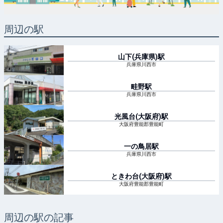
周辺の駅
山下(兵庫県)
駅
兵庫県川西市
畦野
駅
兵庫県川西市
光風台(大阪府)
駅
大阪府豊能郡豊能町
一の鳥居
駅
兵庫県川西市
ときわ台(大阪府)
駅
大阪府豊能郡豊能町
周辺の駅の記事