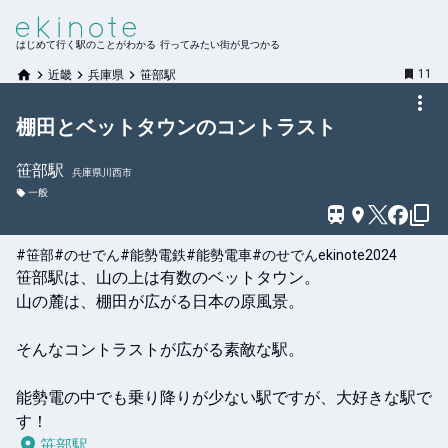
はじめて行く駅のことがわかる 行ってみたい街が見つかる
11
近畿
兵庫県
笹部駅
棚田とベットタウンのコントラスト
笹部
駅
兵庫県川西市
一般
#笹部
#のせでん
#能勢電鉄
#能勢電車
#のせでんekinote2024
笹部駅は、山の上は有数のベットタウン。

山の麓は、棚田が広がる日本の原風景。

そんなコントラストが広がる素敵な駅。

能勢電の中でも乗り降りが少ない駅ですが、大好きな駅で
す！
笹部駅