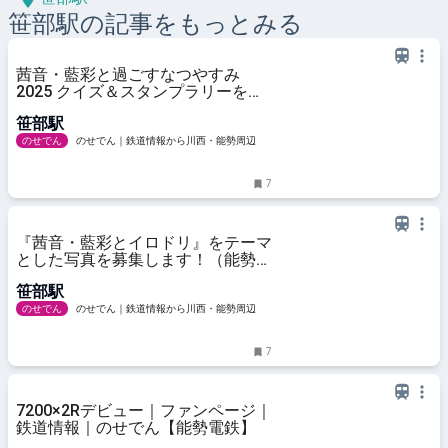
笹部
駅の記事をもっとみる
茜音・藍彩と過ごすなつやすみ
2025 クイズ＆スタンプラリーを開
催します！（能勢電鉄（山下駅）)
笹部駅
｜沿線イベントガイド｜おでかけ・
沿線情報｜のせでん【能勢電鉄】
のせでん
のせでん｜鉄道情報から川西・能勢周辺の
観光情報まで【能勢電鉄】
7
『茜音・藍彩とイロドリ』をテーマ
とした写真を募集します！（能勢電
鉄)｜沿線イベントガイド｜おでか
笹部駅
け・沿線情報｜のせでん【能勢電
鉄】
のせでん
のせでん｜鉄道情報から川西・能勢周辺の
観光情報まで【能勢電鉄】
7
7200×2Rデビュー｜ファンページ｜
鉄道情報｜のせでん【能勢電鉄】