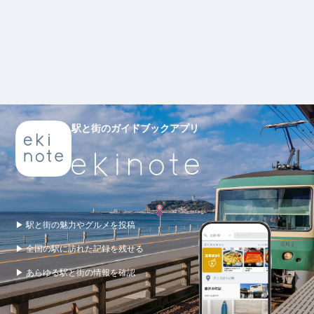
駅と街のガイドブックアプリ
▶ 駅と街の魅力やグルメを投稿
▶ 全国の駅に訪れた記録を残せる
▶ あらゆる駅と街の情報を確認