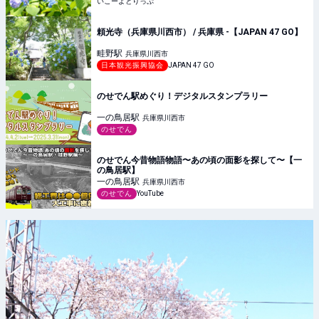
いこーよとりっぷ
頼光寺（兵庫県川西市） / 兵庫県 -【JAPAN 47 GO】
畦野
駅
兵庫県川西市
日本観光振興協会
JAPAN 47 GO
のせでん駅めぐり！デジタルスタンプラリー
一の鳥居
駅
兵庫県川西市
のせでん
のせでん今昔物語物語〜あの頃の面影を探して〜【一
の鳥居駅】
一の鳥居
駅
兵庫県川西市
のせでん
YouTube