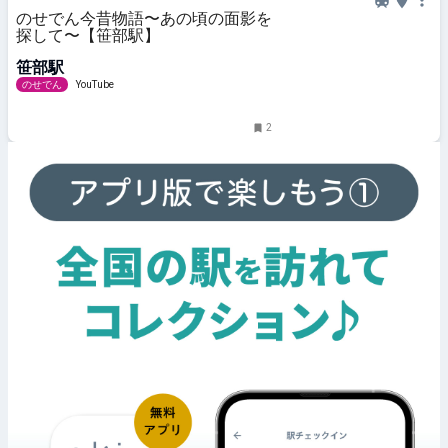
のせでん今昔物語〜あの頃の面影を
探して〜【笹部駅】
笹部駅
のせでん
YouTube
2