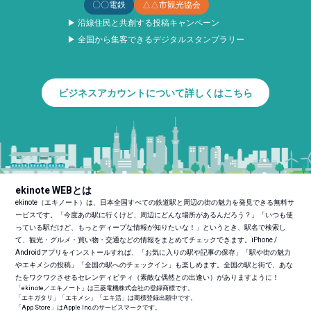
〇〇電鉄
△△市観光協会
▶ 沿線住民と共創する投稿キャンペーン
▶ 全国から集客できるデジタルスタンプラリー
ビジネスアカウントについて詳しくはこちら
ekinote WEBとは
ekinote（エキノート）は、日本全国すべての鉄道駅と周辺の街の魅力を発見できる無料サ
ービスです。「今度あの駅に行くけど、周辺にどんな場所があるんだろう？」「いつも使
っている駅だけど、もっとディープな情報が知りたいな！」というとき、駅名で検索し
て、観光・グルメ・買い物・交通などの情報をまとめてチェックできます。iPhone /
Androidアプリをインストールすれば、「お気に入りの駅や記事の保存」「駅や街の魅力
やエキメシの投稿」「全国の駅へのチェックイン」も楽しめます。全国の駅と街で、あな
たをワクワクさせるセレンディピティ（素敵な偶然との出逢い）がありますように！
「ekinote／エキノート」は三菱電機株式会社の登録商標です。
「エキガタリ」「エキメシ」「エキ活」は商標登録出願中です。
「App Store」はApple Inc.のサービスマークです。