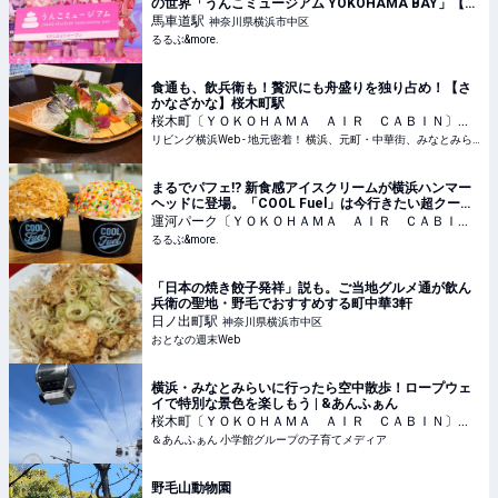
の世界「うんこミュージアム YOKOHAMA BAY」【#
編集部のおでかけキロク】｜るるぶ&more.
馬車道
駅
神奈川県横浜市中区
るるぶ&more.
食通も、飲兵衛も！贅沢にも舟盛りを独り占め！【さ
かなざかな】桜木町駅
桜木町〔ＹＯＫＯＨＡＭＡ ＡＩＲ ＣＡＢＩＮ〕
駅
リビング横浜Web - 地元密着！ 横浜、元町・中華街、みなとみらいほかのグルメ、イベント、お出かけ、習い事情報
神奈川県横浜市中区
まるでパフェ⁉ 新食感アイスクリームが横浜ハンマー
ヘッドに登場。「COOL Fuel」は今行きたい超クール
なスポット｜るるぶ&more.
運河パーク〔ＹＯＫＯＨＡＭＡ ＡＩＲ ＣＡＢＩ
Ｎ〕
るるぶ&more.
駅
神奈川県横浜市中区
「日本の焼き餃子発祥」説も。ご当地グルメ通が飲ん
兵衛の聖地・野毛でおすすめする町中華3軒
日ノ出町
駅
神奈川県横浜市中区
おとなの週末Web
横浜・みなとみらいに行ったら空中散歩！ロープウェ
イで特別な景色を楽しもう | &あんふぁん
桜木町〔ＹＯＫＯＨＡＭＡ ＡＩＲ ＣＡＢＩＮ〕
駅
＆あんふぁん 小学館グループの子育てメディア
神奈川県横浜市中区
野毛山動物園