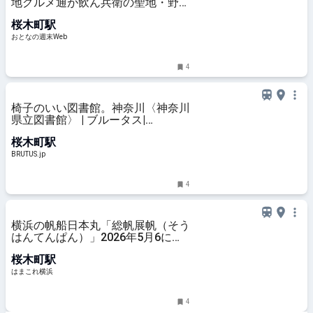
地グルメ通が飲ん兵衛の聖地・野毛
でおすすめする町中華3軒
桜木町駅
おとなの週末Web
4
椅子のいい図書館。神奈川〈神奈川
県立図書館〉 | ブルータス|
BRUTUS.jp
桜木町駅
BRUTUS.jp
4
横浜の帆船日本丸「総帆展帆（そう
はんてんぱん）」2026年5月6に開
催！全ての帆を広げた圧巻の姿 | は
桜木町駅
まこれ横浜
はまこれ横浜
4