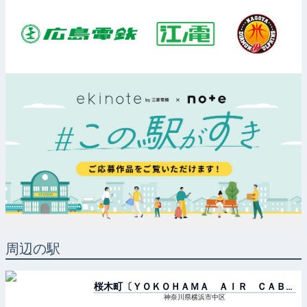
周辺の駅
桜木町〔ＹＯＫＯＨＡＭＡ ＡＩＲ ＣＡＢＩ
Ｎ〕
駅
神奈川県横浜市中区