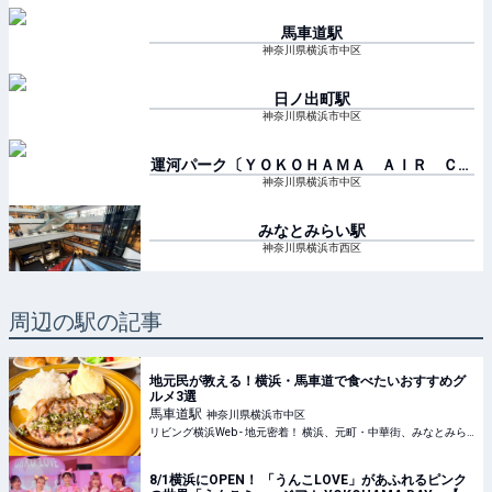
馬車道
駅
神奈川県横浜市中区
日ノ出町
駅
神奈川県横浜市中区
運河パーク〔ＹＯＫＯＨＡＭＡ ＡＩＲ ＣＡ
ＢＩＮ〕
駅
神奈川県横浜市中区
みなとみらい
駅
神奈川県横浜市西区
周辺の駅の記事
地元民が教える！横浜・馬車道で食べたいおすすめグ
ルメ3選
馬車道
駅
神奈川県横浜市中区
リビング横浜Web - 地元密着！ 横浜、元町・中華街、みなとみらいほかのグルメ、イベント、お出かけ、習い事情報
8/1横浜にOPEN！ 「うんこLOVE」があふれるピンク