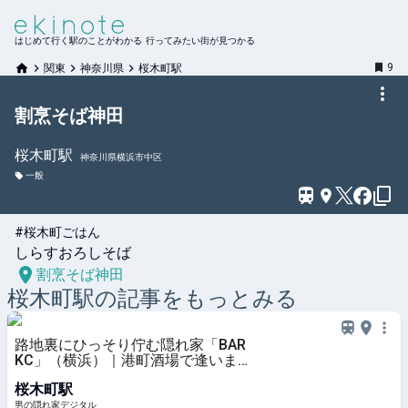
はじめて行く駅のことがわかる 行ってみたい街が見つかる
9
関東
神奈川県
桜木町駅
割烹そば神田
桜木町
駅
神奈川県横浜市中区
一般
#桜木町ごはん
しらすおろしそば
割烹そば神田
桜木町
駅の記事をもっとみる
路地裏にひっそり佇む隠れ家「BAR
KC」（横浜）｜港町酒場で逢いま
しょう | 男の隠れ家デジタル
桜木町駅
男の隠れ家デジタル