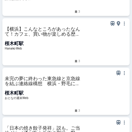
3
【横浜】こんなところがあったなん
て！カフェ、買い物が楽しめる歴史
的建造物〈CRAFT.〉
桜木町駅
Hanako Web
3
未完の夢に終わった東急線と京急線
を結ぶ連絡線構想 横浜・野毛に新
駅誕生の可能性もあった800メート
桜木町駅
ルの鉄道延伸計画
おとなの週末Web
3
「日本の焼き餃子発祥」説も。ご当