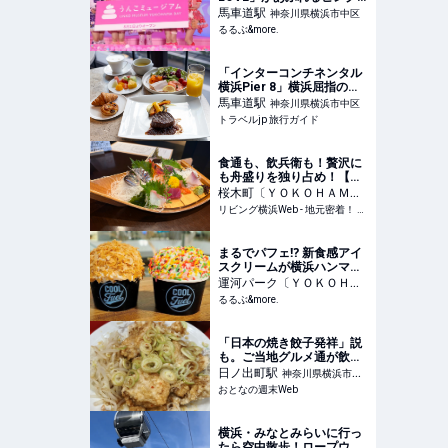
の世界「うんこミュージア
馬車道
駅
神奈川県横浜市中区
ム YOKOHAMA BAY」【#
るるぶ&more.
編集部のおでかけキロク】
｜るるぶ&more.
「インターコンチネンタル
横浜Pier 8」横浜屈指の極
上クラブラウンジ | 神奈川
馬車道
駅
神奈川県横浜市中区
県 | トラベルjp 旅行ガイド
トラベルjp 旅行ガイド
食通も、飲兵衛も！贅沢に
も舟盛りを独り占め！【さ
かなざかな】桜木町駅
桜木町〔ＹＯＫＯＨＡＭ
Ａ ＡＩＲ ＣＡＢＩＮ〕
リビング横浜Web - 地元密着！ 横浜、元町・中華街、みなとみらいほかのグルメ、イベント、お出かけ、習い事情報
駅
神奈川県横浜市中区
まるでパフェ⁉ 新食感アイ
スクリームが横浜ハンマー
ヘッドに登場。「COOL
運河パーク〔ＹＯＫＯＨＡ
Fuel」は今行きたい超クー
ＭＡ ＡＩＲ ＣＡＢＩ
るるぶ&more.
ルなスポット｜るるぶ
Ｎ〕
駅
神奈川県横浜市中区
&more.
「日本の焼き餃子発祥」説
も。ご当地グルメ通が飲ん
兵衛の聖地・野毛でおすす
日ノ出町
駅
神奈川県横浜市中
めする町中華3軒
おとなの週末Web
区
横浜・みなとみらいに行っ
たら空中散歩！ロープウェ