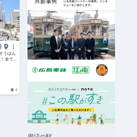
そうはん
催！全て
れ横浜
4
周辺の駅