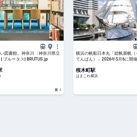
い図書館。神奈川〈神奈川県立
横浜の帆船日本丸「総帆展帆（
 ブルータス| BRUTUS.jp
てんぱん）」2026年5月6に開
の帆を広げた圧巻の姿 | はまこ
駅
桜木町駅
p
はまこれ横浜
4