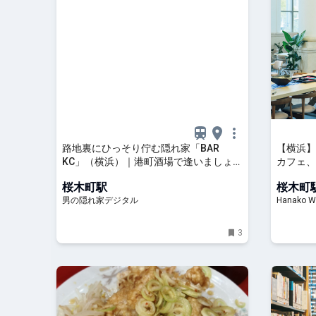
路地裏にひっそり佇む隠れ家「BAR
【横浜】
KC」（横浜）｜港町酒場で逢いましょう
カフェ、
| 男の隠れ家デジタル
〈CRAFT
桜木町駅
桜木町
男の隠れ家デジタル
Hanako W
3