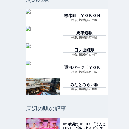
桜木町〔ＹＯＫＯＨＡ
ＭＡ ＡＩＲ ＣＡＢ
神奈川県横浜市中区
ＩＮ〕
駅
馬車道
駅
神奈川県横浜市中区
日ノ出町
駅
神奈川県横浜市中区
運河パーク〔ＹＯＫＯ
ＨＡＭＡ ＡＩＲ Ｃ
神奈川県横浜市中区
ＡＢＩＮ〕
駅
みなとみらい
駅
神奈川県横浜市西区
周辺の駅の記事
8/1横浜にOPEN！ 「うんこ
LOVE」があふれるピンク