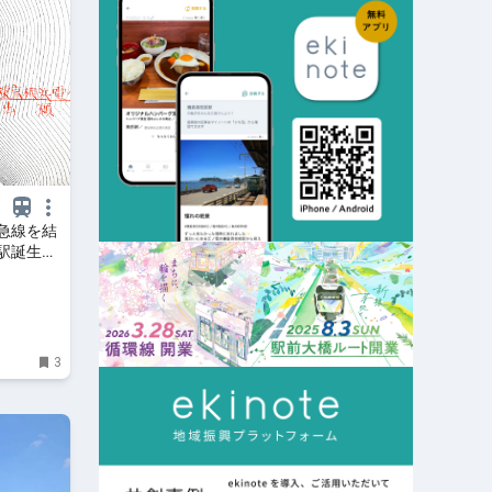
急線を結
駅誕生の
鉄道延伸
3