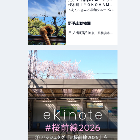
イで特別な景色を楽しもう |
桜木町〔ＹＯＫＯＨＡＭ
&あんふぁん
Ａ ＡＩＲ ＣＡＢＩＮ〕
＆あんふぁん 小学館グループの子育てメディア
駅
神奈川県横浜市中区
野毛山動物園
日ノ出町
駅
神奈川県横浜市中
区