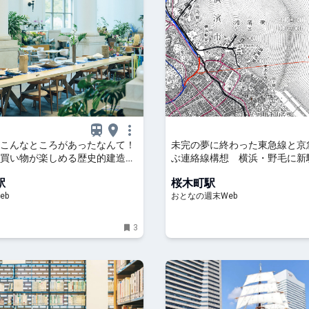
こんなところがあったなんて！
未完の夢に終わった東急線と京
買い物が楽しめる歴史的建造物
ぶ連絡線構想 横浜・野毛に新
.〉
可能性もあった800メートルの
駅
桜木町駅
計画
eb
おとなの週末Web
3