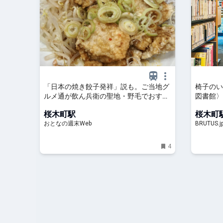
「日本の焼き餃子発祥」説も。ご当地グ
椅子のい
ルメ通が飲ん兵衛の聖地・野毛でおすす
図書館〉 |
めする町中華3軒
桜木町駅
桜木町
おとなの週末Web
BRUTUS.j
4