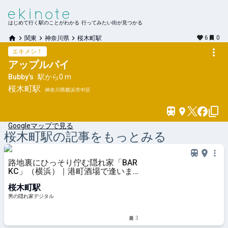
はじめて行く駅のことがわかる 行ってみたい街が見つかる
6
0
関東
神奈川県
桜木町駅
エキメシ！
アップルパイ
Bubby’s
駅から
0 m
桜木町
駅
神奈川県横浜市中区
Googleマップで見る
桜木町
駅の記事をもっとみる
路地裏にひっそり佇む隠れ家「BAR
KC」（横浜）｜港町酒場で逢いま
しょう | 男の隠れ家デジタル
桜木町駅
男の隠れ家デジタル
3