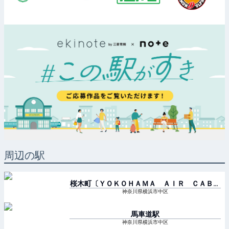
周辺の駅
桜木町〔ＹＯＫＯＨＡＭＡ ＡＩＲ ＣＡＢＩ
Ｎ〕
駅
神奈川県横浜市中区
馬車道
駅
神奈川県横浜市中区