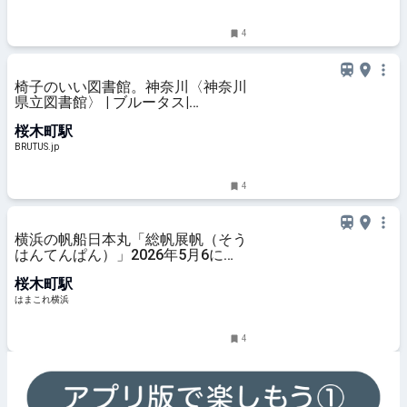
4
椅子のいい図書館。神奈川〈神奈川
県立図書館〉 | ブルータス|
BRUTUS.jp
桜木町駅
BRUTUS.jp
4
横浜の帆船日本丸「総帆展帆（そう
はんてんぱん）」2026年5月6に開
催！全ての帆を広げた圧巻の姿 | は
桜木町駅
まこれ横浜
はまこれ横浜
4