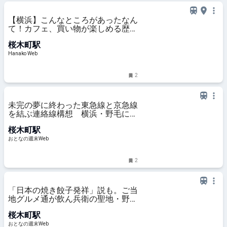
【横浜】こんなところがあったなん
て！カフェ、買い物が楽しめる歴史
的建造物〈CRAFT.〉
桜木町駅
Hanako Web
2
未完の夢に終わった東急線と京急線
を結ぶ連絡線構想 横浜・野毛に新
駅誕生の可能性もあった800メート
桜木町駅
ルの鉄道延伸計画
おとなの週末Web
2
「日本の焼き餃子発祥」説も。ご当
地グルメ通が飲ん兵衛の聖地・野毛
でおすすめする町中華3軒
桜木町駅
おとなの週末Web