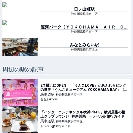
日ノ出町
駅
神奈川県横浜市中区
運河パーク〔ＹＯＫＯＨＡＭＡ ＡＩＲ ＣＡ
ＢＩＮ〕
駅
神奈川県横浜市中区
みなとみらい
駅
神奈川県横浜市西区
周辺の駅の記事
8/1横浜にOPEN！ 「うんこLOVE」があふれるピンク
の世界「うんこミュージアム YOKOHAMA BAY」【#
編集部のおでかけキロク】｜るるぶ&more.
馬車道
駅
神奈川県横浜市中区
るるぶ&more.
「インターコンチネンタル横浜Pier 8」横浜屈指の極
上クラブラウンジ | 神奈川県 | トラベルjp 旅行ガイド
馬車道
駅
神奈川県横浜市中区
トラベルjp 旅行ガイド