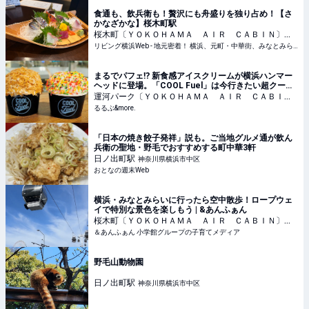
食通も、飲兵衛も！贅沢にも舟盛りを独り占め！【さ
かなざかな】桜木町駅
桜木町〔ＹＯＫＯＨＡＭＡ ＡＩＲ ＣＡＢＩＮ〕
駅
リビング横浜Web - 地元密着！ 横浜、元町・中華街、みなとみらいほかのグルメ、イベント、お出かけ、習い事情報
神奈川県横浜市中区
まるでパフェ⁉ 新食感アイスクリームが横浜ハンマー
ヘッドに登場。「COOL Fuel」は今行きたい超クール
なスポット｜るるぶ&more.
運河パーク〔ＹＯＫＯＨＡＭＡ ＡＩＲ ＣＡＢＩ
Ｎ〕
るるぶ&more.
駅
神奈川県横浜市中区
「日本の焼き餃子発祥」説も。ご当地グルメ通が飲ん
兵衛の聖地・野毛でおすすめする町中華3軒
日ノ出町
駅
神奈川県横浜市中区
おとなの週末Web
横浜・みなとみらいに行ったら空中散歩！ロープウェ
イで特別な景色を楽しもう | &あんふぁん
桜木町〔ＹＯＫＯＨＡＭＡ ＡＩＲ ＣＡＢＩＮ〕
駅
＆あんふぁん 小学館グループの子育てメディア
神奈川県横浜市中区
野毛山動物園
日ノ出町
駅
神奈川県横浜市中区