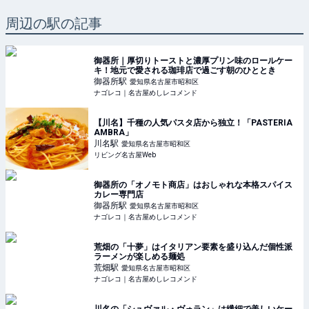
周辺の駅の記事
御器所｜厚切りトーストと濃厚プリン味のロールケー
キ！地元で愛される珈琲店で過ごす朝のひととき
御器所
駅
愛知県名古屋市昭和区
ナゴレコ｜名古屋めしレコメンド
【川名】千種の人気パスタ店から独立！「PASTERIA
AMBRA」
川名
駅
愛知県名古屋市昭和区
リビング名古屋Web
御器所の「オノモト商店」はおしゃれな本格スパイス
カレー専門店
御器所
駅
愛知県名古屋市昭和区
ナゴレコ｜名古屋めしレコメンド
荒畑の「十夢」はイタリアン要素を盛り込んだ個性派
ラーメンが楽しめる麺処
荒畑
駅
愛知県名古屋市昭和区
ナゴレコ｜名古屋めしレコメンド