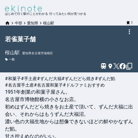
はじめて行く駅のことがわかる 行ってみたい街が見つかる
1
中部
愛知県
桜山駅
若雀菓子舗
桜山
駅
愛知県名古屋市瑞穂区
一般
#和菓子
#手土産
#ずんだ大福
#ずんだどら焼き
#ずんだ餡
#名古屋手土産
#名古屋和菓子
#ドルファミおすすめ
1951年創業の和菓子屋さん。

名古屋市博物館横の小さなお店。

初めはずんだどら焼きをお土産で頂いて、ずんだ大福に出
会い、それからはもうずんだ大福沼。

濃い色の大福生地からは想像できないほどの鮮やかなずん
だ餡。

甘さ控えめなのがいい。
