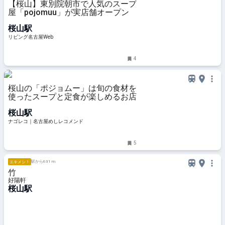
【桜山】東別院朝市で人気のスープ
屋「pojomuu」が実店舗オープン
桜山駅
リビング名古屋Web
4
桜山の「ポジョムー」は旬の食材を
使ったスープと定食が楽しめるお店
桜山駅
ナゴレコ｜名古屋めしレコメンド
5
駅から631 m
エキメシ！
竹
好陽軒
桜山駅