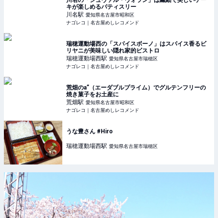
川名の「シュヴァル・ヴォラン」は繊細で美しいケー
キが楽しめるパティスリー
川名
駅
愛知県名古屋市昭和区
ナゴレコ｜名古屋めしレコメンド
瑞穂運動場西の「スパイスボーノ」はスパイス香るビ
リヤニが美味しい隠れ家的ビストロ
瑞穂運動場西
駅
愛知県名古屋市瑞穂区
ナゴレコ｜名古屋めしレコメンド
荒畑のa”（エーダブルプライム）でグルテンフリーの
焼き菓子をお土産に
荒畑
駅
愛知県名古屋市昭和区
ナゴレコ｜名古屋めしレコメンド
うな豊さん #Hiro
瑞穂運動場西
駅
愛知県名古屋市瑞穂区