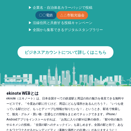
▶ 企業名・自治体名カラーバッジで投稿
〇〇電鉄
△△市観光協会
▶ 沿線住民と共創する投稿キャンペーン
▶ 全国から集客できるデジタルスタンプラリー
ビジネスアカウントについて詳しくはこちら
ekinote WEBとは
ekinote（エキノート）は、日本全国すべての鉄道駅と周辺の街の魅力を発見できる無料サ
ービスです。「今度あの駅に行くけど、周辺にどんな場所があるんだろう？」「いつも使
っている駅だけど、もっとディープな情報が知りたいな！」というとき、駅名で検索し
て、観光・グルメ・買い物・交通などの情報をまとめてチェックできます。iPhone /
Androidアプリをインストールすれば、「お気に入りの駅や記事の保存」「駅や街の魅力
やエキメシの投稿」「全国の駅へのチェックイン」も楽しめます。全国の駅と街で、あな
たをワクワクさせるセレンディピティ（素敵な偶然との出逢い）がありますように！