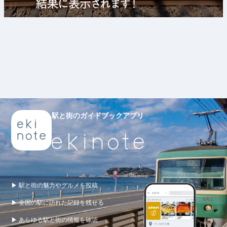
駅と街のガイドブックアプリ
▶ 駅と街の魅力やグルメを投稿
▶ 全国の駅に訪れた記録を残せる
▶ あらゆる駅と街の情報を確認