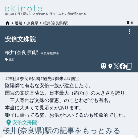
はじめて行く駅のことがわかる 行ってみたい街が見つかる
6
近畿
奈良県
桜井(奈良県)駅
安倍文殊院
桜井(奈良県)
駅
奈良県桜井市
旅行
#神社
#奈良
#仏閣
#観光
#御朱印
#国宝
陰陽師で有名な安倍一族が建立した寺。

国宝の文殊菩薩は、日本最大（約7m）の大きさを誇り、
「三人寄れば文殊の智恵」のことわざでも有名。

本当に大きくて見応えがあります。

獅子に乗ってる姿、お供がついてるのも印象的でした。
安倍文殊院
桜井(奈良県)
駅の記事をもっとみる