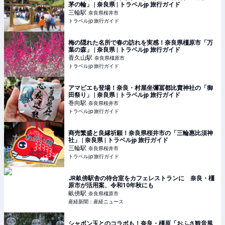
茅の輪」 | 奈良県 | トラベルjp 旅行ガイド
三輪
駅
奈良県桜井市
トラベルjp 旅行ガイド
梅の隠れた名所で春の訪れを実感！奈良県橿原市「万
葉の森」 | 奈良県 | トラベルjp 旅行ガイド
香久山
駅
奈良県橿原市
トラベルjp 旅行ガイド
アマビエも登場！奈良・村屋坐彌冨都比賣神社の「御
田祭り」 | 奈良県 | トラベルjp 旅行ガイド
巻向
駅
奈良県桜井市
トラベルjp 旅行ガイド
商売繁盛と良縁祈願！奈良県桜井市の「三輪惠比須神
社」 | 奈良県 | トラベルjp 旅行ガイド
三輪
駅
奈良県桜井市
トラベルjp 旅行ガイド
JR畝傍駅舎の待合室をカフェレストランに 奈良・橿
原市が活用案、令和10年秋にも
畝傍
駅
奈良県橿原市
産経新聞：産経ニュース
シャボン玉とのコラボも！奈良・橿原「おふさ観音風