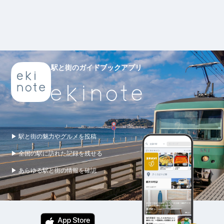
駅と街のガイドブックアプリ
▶ 駅と街の魅力やグルメを投稿
▶ 全国の駅に訪れた記録を残せる
▶ あらゆる駅と街の情報を確認