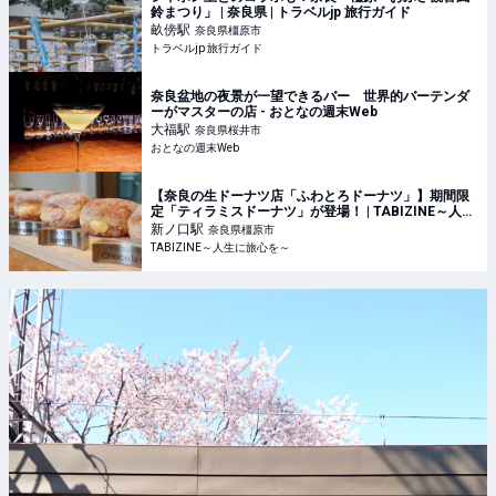
鈴まつり」 | 奈良県 | トラベルjp 旅行ガイド
畝傍
駅
奈良県橿原市
トラベルjp 旅行ガイド
奈良盆地の夜景が一望できるバー 世界的バーテンダ
ーがマスターの店 - おとなの週末Web
大福
駅
奈良県桜井市
おとなの週末Web
【奈良の生ドーナツ店「ふわとろドーナツ」】期間限
定「ティラミスドーナツ」が登場！ | TABIZINE～人生
に旅心を～
新ノ口
駅
奈良県橿原市
TABIZINE～人生に旅心を～