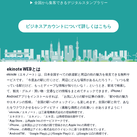
▶ 全国から集客できるデジタルスタンプラリー
ビジネスアカウントについて詳しくはこちら
ekinote WEBとは
ekinote（エキノート）は、日本全国すべての鉄道駅と周辺の街の魅力を発見できる無料サ
ービスです。「今度あの駅に行くけど、周辺にどんな場所があるんだろう？」「いつも使
っている駅だけど、もっとディープな情報が知りたいな！」というとき、駅名で検索し
て、観光・グルメ・買い物・交通などの情報をまとめてチェックできます。iPhone /
Androidアプリをインストールすれば、「お気に入りの駅や記事の保存」「駅や街の魅力
やエキメシの投稿」「全国の駅へのチェックイン」も楽しめます。全国の駅と街で、あな
たをワクワクさせるセレンディピティ（素敵な偶然との出逢い）がありますように！
「ekinote／エキノート」は三菱電機株式会社の登録商標です。
「エキガタリ」「エキメシ」「エキ活」は商標登録出願中です。
「App Store」はApple Inc.のサービスマークです。
「iPhone」は米国およびその他の国で登録されたApple Inc.の商標です。
「iPhone」の商標はアイホン株式会社のライセンスに基づき使用されています。
「Android
TM
」「Google PlayおよびGoogle Playロゴ」はGoogle LLCの商標です。